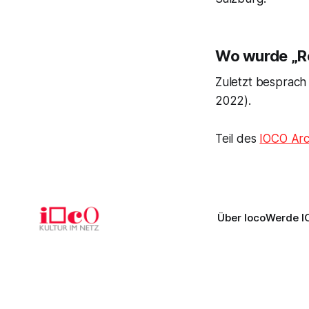
Wo wurde „Ro
Zuletzt besprach
2022).
Teil des
IOCO Arc
Über Ioco
Werde I