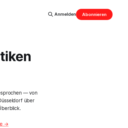
Anmelden
Abonnieren
itiken
besprochen — von
Düsseldorf über
Überblick.
ze →