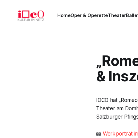
Home
Oper & Operette
Theater
Balle
„Romeo
& Ins
IOCO hat „Romeo
Theater am Domho
Salzburger Pfings
📖
Werkporträt i