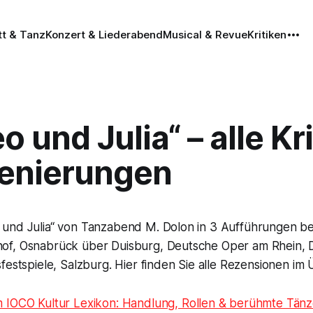
tt & Tanz
Konzert & Liederabend
Musical & Revue
Kritiken
 und Julia“ – alle Kr
zenierungen
 und Julia“ von Tanzabend M. Dolon in 3 Aufführungen 
f, Osnabrück über Duisburg, Deutsche Oper am Rhein, 
festspiele, Salzburg. Hier finden Sie alle Rezensionen im 
m IOCO Kultur Lexikon: Handlung, Rollen & berühmte Tän