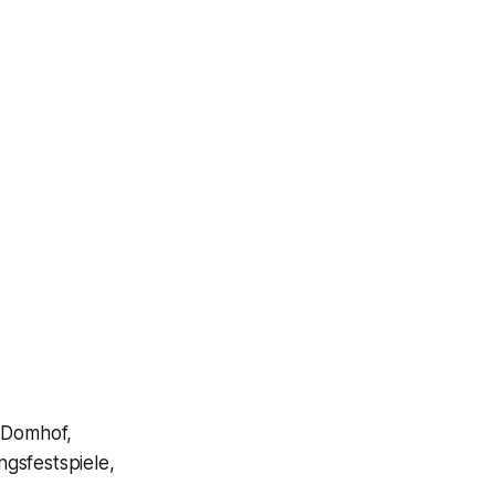
m Domhof,
gsfestspiele,