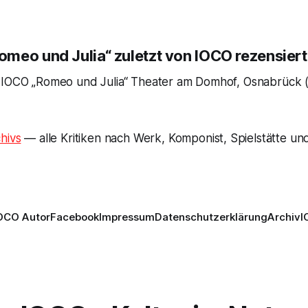
meo und Julia“ zuletzt von IOCO rezensiert
 IOCO „Romeo und Julia“ Theater am Domhof, Osnabrück 
hivs
— alle Kritiken nach Werk, Komponist, Spielstätte und
OCO Autor
Facebook
Impressum
Datenschutzerklärung
Archiv
I