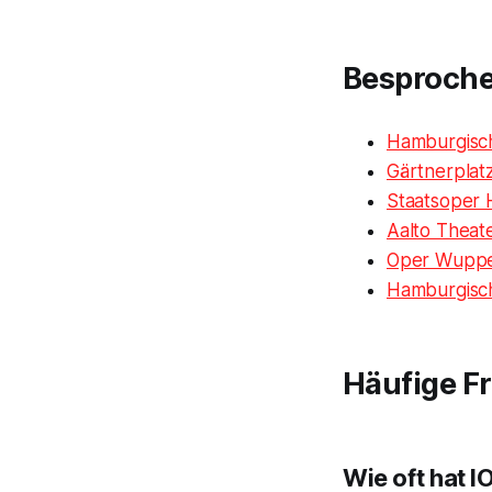
Besproch
Hamburgisc
Gärtnerplat
Staatsoper
Aalto Theate
Oper Wuppe
Hamburgisch
Häufige F
Wie oft hat 