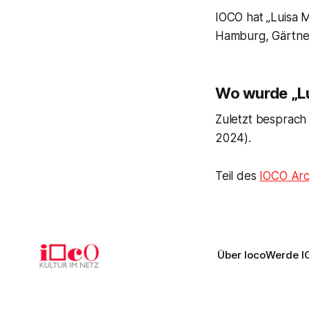
IOCO hat „Luisa M
Hamburg, Gärtne
Wo wurde „Lui
Zuletzt besprach
2024).
Teil des
IOCO Arc
Über Ioco
Werde I