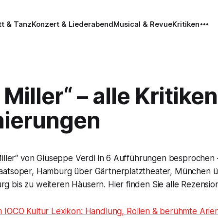
tt & Tanz
Konzert & Liederabend
Musical & Revue
Kritiken
 Miller“ – alle Kritiken
nierungen
Miller“ von Giuseppe Verdi in 6 Aufführungen besprochen
aatsoper, Hamburg über Gärtnerplatztheater, München ü
 bis zu weiteren Häusern. Hier finden Sie alle Rezensio
m IOCO Kultur Lexikon: Handlung, Rollen & berühmte Arie