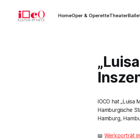
Home
Oper & Operette
Theater
Balle
„Luisa
Insze
IOCO hat „Luisa 
Hamburgische St
Hamburg, Hamburg
📖
Werkporträt i