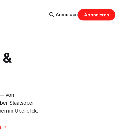
Anmelden
Abonnieren
 &
 — von
ber Staatsoper
nen im Überblick.
n →