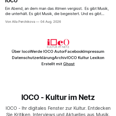
IOCO
Ein Abend, an dem man das Atmen vergisst. Es gibt Musik,
die unterhält. Es gibt Musik, die begeistert. Und es gibt
Musik, nach der man minutenlang kein Wort sagen kann.
Von Alla Perchikova
04 Aug. 2026
Genau so war der Abend im Kurhaus Wiesbaden, an dem
Johannes Brahms’ Erstes Klavierkonzert d-Moll op. 15 mit
Daniil
Über Ioco
Werde IOCO Autor
Facebook
Impressum
Datenschutzerklärung
Archiv
IOCO Kultur Lexikon
Erstellt mit
Ghost
IOCO - Kultur im Netz
IOCO - Ihr digitales Fenster zur Kultur. Entdecken
Sie Kritiken, Interviews und Aktuelles aus Musik,