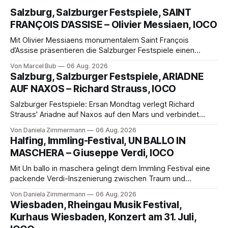
Salzburg, Salzburger Festspiele, SAINT
FRANÇOIS D’ASSISE – Olivier Messiaen, IOCO
Mit Olivier Messiaens monumentalem Saint François
d’Assise präsentieren die Salzburger Festspiele einen
außergewöhnlichen Opernabend. Romeo Castellucci gelingt
Von Marcel Bub
06 Aug. 2026
eine bildgewaltige Inszenierung, Maxime Pascal entfaltet
Salzburg, Salzburger Festspiele, ARIADNE
die komplexe Partitur eindrucksvoll, Philippe Sly berührt als
AUF NAXOS – Richard Strauss, IOCO
Franziskus.
Salzburger Festspiele: Ersan Mondtag verlegt Richard
Strauss' Ariadne auf Naxos auf den Mars und verbindet
Science-Fiction mit Opernklassik. Musikalisch überzeugt die
Von Daniela Zimmermann
06 Aug. 2026
Aufführung mit starken Solisten und den Wiener
Halfing, Immling-Festival, UN BALLO IN
Philharmonikern, szenisch bleibt der zweite Akt jedoch
MASCHERA – Giuseppe Verdi, IOCO
hinter den Erwartungen zurück.
Mit Un ballo in maschera gelingt dem Immling Festival eine
packende Verdi-Inszenierung zwischen Traum und
Wirklichkeit. Verena von Kerssenbrock verbindet
Von Daniela Zimmermann
06 Aug. 2026
psychologische Tiefe mit starken Bildern, getragen von
Wiesbaden, Rheingau Musik Festival,
einem spielfreudigen Ensemble und einer musikalisch
Kurhaus Wiesbaden, Konzert am 31. Juli,
überzeugenden Gesamtleistung.