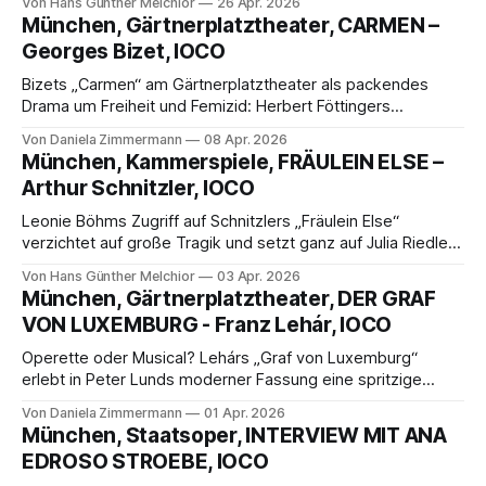
Von Hans Günther Melchior
26 Apr. 2026
Manteuffel glänzen in einer klugen Inszenierung zwischen
München, Gärtnerplatztheater, CARMEN –
Schicksal, Erkenntnis und Abgrund.
Georges Bizet, IOCO
Bizets „Carmen“ am Gärtnerplatztheater als packendes
Drama um Freiheit und Femizid: Herbert Föttingers
Inszenierung in der Franco-Ära überzeugt mit starken
Von Daniela Zimmermann
08 Apr. 2026
Stimmen, klarer Figurenzeichnung und emotionaler Wucht.
München, Kammerspiele, FRÄULEIN ELSE –
Arthur Schnitzler, IOCO
Leonie Böhms Zugriff auf Schnitzlers „Fräulein Else“
verzichtet auf große Tragik und setzt ganz auf Julia Riedler:
präsent, nah am Publikum, eindringlich. Ein unterhaltsamer
Von Hans Günther Melchior
03 Apr. 2026
Abend, der Konflikte eher streift als vertieft – und doch
München, Gärtnerplatztheater, DER GRAF
nachwirkt.
VON LUXEMBURG - Franz Lehár, IOCO
Operette oder Musical? Lehárs „Graf von Luxemburg“
erlebt in Peter Lunds moderner Fassung eine spritzige
Verwandlung: Identitätsspiel, Pariser Glanz und
Von Daniela Zimmermann
01 Apr. 2026
beschwingte Musik verschmelzen zu einem mitreißenden
München, Staatsoper, INTERVIEW MIT ANA
Abend voller Esprit und großer Emotionen.
EDROSO STROEBE, IOCO