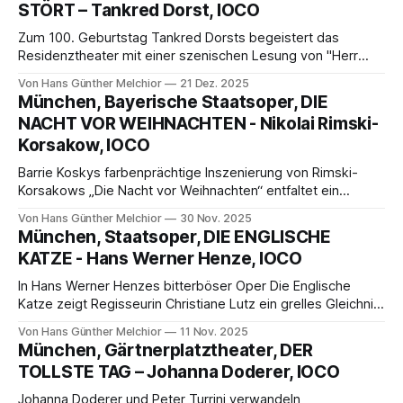
STÖRT – Tankred Dorst, IOCO
Zum 100. Geburtstag Tankred Dorsts begeistert das
Residenztheater mit einer szenischen Lesung von "Herr
Paul": pointiert, grotesk und hochkomisch. Ein kleines
Von Hans Günther Melchior
21 Dez. 2025
Kammerspiel über Widerstand, Kapitalmacht und einen
München, Bayerische Staatsoper, DIE
Rentner, den man einfach nicht loswird.
NACHT VOR WEIHNACHTEN - Nikolai Rimski-
Korsakow, IOCO
Barrie Koskys farbenprächtige Inszenierung von Rimski-
Korsakows „Die Nacht vor Weihnachten“ entfaltet ein
turbulentes Spiel aus Christlichem und Heidnischem, Liebe
Von Hans Günther Melchior
30 Nov. 2025
und Teufelei – getragen von großartigen Solisten und
München, Staatsoper, DIE ENGLISCHE
Jurowskis fulminantem Orchesterklang.
KATZE - Hans Werner Henze, IOCO
In Hans Werner Henzes bitterböser Oper Die Englische
Katze zeigt Regisseurin Christiane Lutz ein grelles Gleichnis
über Macht, Geld und Moral. Was als tierische Satire
Von Hans Günther Melchior
11 Nov. 2025
beginnt, wird zum Menschenstück voller Gier, Liebe und
München, Gärtnerplatztheater, DER
Verrat – musikalisch souverän geleitet von Katharina Wincor.
TOLLSTE TAG – Johanna Doderer, IOCO
Johanna Doderer und Peter Turrini verwandeln