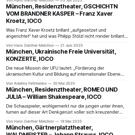
Von Hans Günther Melchior
05 Juli 2025
München, Residenztheater, GSCHICHTN
VOM BRANDNER KASPER – Franz Xaver
Kroetz, IOCO
Was Franz Xaver Kroetz brillant „aufgesetzet und
angerichtet“ hat und was Philipp Stölzl nicht minder brillant
auf die Bühne brachte, war schlechthin mitreißend und den
Von Hans Günther Melchior
21 Juni 2025
Seelengrund berührend.
München, Ukrainische Freie Universität,
KONZERTE, IOCO
Die neue Mission der UFU lautet: „Förderung der
ukrainischen Kultur und Bildung auf internationaler Ebene
durch akademisches Wissen und interkulturelles
Von Adelina Yefimenko
30 Mai 2025
Verständnis, Vorbereitung von Führungskräften und
München, Residenztheater, ROMEO UND
Innovatoren für eine globalisierte Welt“.
JULIA – William Shakespeare, IOCO
Die Schauspieler, wohlgemerkt nur die jungen unter ihnen,
turnen auf dieser Art Denkgerüst voller sich kreuzender
Gedanken und Verstrebungen herum, dass es einem
Von Hans Günther Melchior
18 Mai 2025
schwindelig werden könnte.
München, Gärtnerplatztheater,
WALDMEISTER – Johann Strauss, IOCO