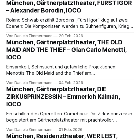
München, Gärtnerplatztheater, FÜRST IGOR
ein musikalisch betörender, nachdenklich stimmender
– Alexander Borodin, IOCO
Opernabend.
Roland Schwab erzählt Borodins „Fürst Igor“ klug auf zwei
Ebenen: Die Komponisten werden zu Bühnenfiguren, Krieg
und Utopie spiegeln sich eindringlich. Musikalisch stark mit
Von Daniela Zimmermann
20 Feb. 2026
Matija Meić und Oksana Sekerina – ein bewegender, kluger
München, Gärtnerplatztheater, THE OLD
Premierenabend am Gärtnerplatz.
MAID AND THE THIEF – Gian Carlo Menotti,
IOCO
Einsamkeit, Sehnsucht und gefährliche Projektionen:
Menottis The Old Maid and the Thief am
Gärtnerplatztheater entlarvt hinter komischer Oberfläche
Von Daniela Zimmermann
04 Feb. 2026
menschliche Abgründe. Eine feinfühlige, musikalisch dichte
München, Gärtnerplatztheater, DIE
Inszenierung mit starkem Gesang und präzisem
ZIRKUSPRINZESSIN – Emmerich Kálmán,
Zusammenspiel.
IOCO
Ein schillerndes Operetten-Comeback: Die Zirkusprinzessin
begeistert am Gärtnerplatztheater mit prachtvoller
Ausstattung, mitreißendem Zirkusflair, starken Stimmen und
Von Daniela Zimmermann
01 Feb. 2026
Emmerich Kálmáns unverwüstlicher Musik – ein Abend voller
München, Residenztheater, WER LEBT,
Charme, Humor und Herz.