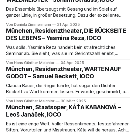
Das Ensemble überzeugt mit Gesang und im Spiel auf
ganzer Linie, in großer Besetzung. Dazu der exzellente
Chor, Einstudierung Pietro Numico.
Von Daniela Zimmermann
21 Apr. 2025
München, Residenztheater, DIE RÜCKSEITE
DES LEBENS – Yasmina Reza, IOCO
Was solls. Yasmina Reza handelt kein strafrechtliches
Seminar ab. Sie sieht, was sie im Gerichtszahl erlebt,
gehört, hat eher aus der – wesentlich sensibleren –
Von Hans Günther Melchior
04 Apr. 2025
literarischen Außen-Sicht.
München, Residenztheater, WARTEN AUF
GODOT – Samuel Beckett, IOCO
Claudia Bauer, die Regie führte, hat sogar den Dichter
Beckett zu Wort kommen lassen. Er wurde, geschminkt, auf
einem Video ab und zu erklärend eingeblendet, ein
Von Hans Günther Melchior
30 März 2025
glänzender Einfall.
München, Staatsoper, KÁŤA KABANOVÁ –
Leoš Janáček, IOCO
Es ist eine enge Welt. Voller Ressentiments, festgefahrenen
Sitten. Vorurteilen und Misstrauen. Káťa will da heraus. Ach