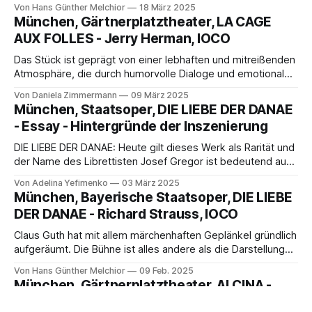
ja, diese Káťa. Sie war allein diesen Abend wert.
Von Hans Günther Melchior
18 März 2025
München, Gärtnerplatztheater, LA CAGE
AUX FOLLES - Jerry Herman, IOCO
Das Stück ist geprägt von einer lebhaften und mitreißenden
Atmosphäre, die durch humorvolle Dialoge und emotionale
Momente fesseln. Die zentrale Botschaft von Akzeptanz
Von Daniela Zimmermann
09 März 2025
und Selbstfindung wird durch die Inszenierung eindrucksvoll
München, Staatsoper, DIE LIEBE DER DANAE
vermittelt.
- Essay - Hintergründe der Inszenierung
DIE LIEBE DER DANAE: Heute gilt dieses Werk als Rarität und
der Name des Librettisten Josef Gregor ist bedeutend auch
für ukrainische Geschichte. Josef Gregor wurde auf dem
Von Adelina Yefimenko
03 März 2025
Territorium der Ukraine in Czernowitz geboren (1888 unter
München, Bayerische Staatsoper, DIE LIEBE
Österreich-Ungarn) .....
DER DANAE - Richard Strauss, IOCO
Claus Guth hat mit allem märchenhaften Geplänkel gründlich
aufgeräumt. Die Bühne ist alles andere als die Darstellung
einer Idylle.
Von Hans Günther Melchior
09 Feb. 2025
München, Gärtnerplatztheater, ALCINA -
Georg Friedrich Händel, IOCO