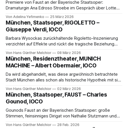
Premiere von Faust an der Bayerische Staatsoper:
Dramaturgin Ana Edroso Stroebe im Gespräch über Lotte
de Beers Inszenierung, Deutungen des Stoffes und die
Von Adelina Yefimenko
25 März 2026
Aktualität von Faust im 21. Jahrhundert.
München, Staatsoper, RIGOLETTO –
Giuseppe Verdi, IOCO
Barbara Wysockas zurückhaltende Rigoletto-Inszenierung
verzichtet auf Effekte und rückt die tragische Beziehung
zwischen Rigoletto und Gilda ins Zentrum. Ariunbaatar
Von Hans Günther Melchior
08 März 2026
Ganbaatar und Serena Sáenz begeistern mit Verdis
München, Residenztheater, MUNICH
fesselnder Musik.
MACHINE – Albert Obermaier, IOCO
Da wird abgehandelt, was diese argwöhnisch betrachtete
Stadt München alles schon als historische Hypothek mit sich
schleppt, nur einmal beispielhaft erwähnt etwa der
Von Hans Günther Melchior
02 März 2026
Hitlerputsch, die Weiße Rose und so weiter.
München, Staatsoper, FAUST – Charles
Gounod, IOCO
Gounods Faust an der Bayerischen Staatsoper: große
Stimmen, feinsinniges Dirigat von Nathalie Stutzmann und
eine bildstarke Inszenierung von Lotte de Beer. Jonathan
Von Hans Günther Melchior
28 Feb. 2026
Tetelman, Kyle Ketelsen und Olga Kulchynska begeistern –