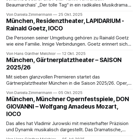
Beaumarchais’ „Der tolle Tag“ in ein radikales Musikdrama
über Macht, Demütigung und moralischen Verfall. Josef E.
Von Daniela Zimmermann
25 Okt. 2025
Köpplinger inszeniert am Gärtnerplatztheater ein politisch
München, Residenztheater, LAPIDARIUM -
brisantes Werk mit starkem Ensemble und aufwühlender
Rainald Goetz, IOCO
Musik.
Die Personen seiner Umgebung gehören zu Rainald Goetz
wie eine Familie. Innige Verbindungen. Goetz erinnert sich
an die Größen seiner Umgebung, an Polt und an Rutschky
Von Hans Günther Melchior
12 Okt. 2025
und an Dietl, an Dorn und Frisch, an Fassbinder und sogar
München, Gärtnerplatztheater – SAISON
Rilke, an Achternbusch, Kroetz und den „Monaco“ …
2025/26
Mit sieben glanzvollen Premieren startet das
Gärtnerplatztheater München in die Saison 2025/26. Oper,
Operette, Musical und Tanz sorgen für Emotionen,
Von Daniela Zimmermann
05 Okt. 2025
musikalische Vielfalt und große Bühnenmomente – von
München, Münchner Opernfestspiele, DON
Klassikern bis zu spannenden Neuentdeckungen.
GIOVANNI – Wolfgang Amadeus Mozart,
IOCO
Das alles hat Vladimir Jurowski mit meisterhafter Präzision
und Dynamik musikalisch dargestellt. Das Dramatische,
Dämonische stand neben dem Nachdenklichen.