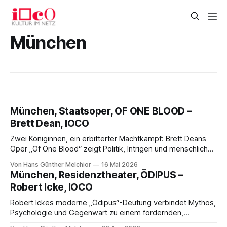
München
München, Staatsoper, OF ONE BLOOD –
Brett Dean, IOCO
Zwei Königinnen, ein erbitterter Machtkampf: Brett Deans
Oper „Of One Blood“ zeigt Politik, Intrigen und menschliche
Abgründe in packender Düsternis. Claus Guths eindringliche
Von Hans Günther Melchior
16 Mai 2026
Inszenierung und Vladimir Jurowskis präzises Dirigat
München, Residenztheater, ÖDIPUS –
machen den Abend zu einem gefeierten Opernereignis.
Robert Icke, IOCO
Robert Ickes moderne „Ödipus“-Deutung verbindet Mythos,
Psychologie und Gegenwart zu einem fordernden,
intensiven Theaterabend. Barbara Horvath und Florian von