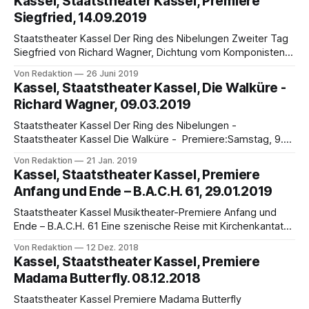
Kassel, Staatstheater Kassel, Premiere
30.10., 02.11., 17.11. (16 Uhr), 22.11., 24.11.2019 (18 Uhr)
Siegfried, 14.09.2019
Manchmal genügt ein einziges
Staatstheater Kassel Der Ring des Nibelungen Zweiter Tag
Siegfried von Richard Wagner, Dichtung vom Komponisten
Premiere: Samstag, 14. September, 17 Uhr,
Von Redaktion
26 Juni 2019
OpernhausWeitere Vorstellungen in der Spielzeit 2019/20:
Kassel, Staatstheater Kassel, Die Walküre -
21. und 28. September sowie 5. und 26. Oktober
Richard Wagner, 09.03.2019
Musikalische Leitung: Francesco Angelico, Inszenierung:
Markus Dietz, Bühne: Ines Nadler, Kostüme: Henrike
Staatstheater Kassel Der Ring des Nibelungen -
Bromber,
Staatstheater Kassel Die Walküre - Premiere:Samstag, 9.
März, 17 Uhr weitere Vorstellungen dieser Spielzeit: 16.
Von Redaktion
21 Jan. 2019
März, 23. März, 31. März, 13. April und 28. April 2019 Das
Kassel, Staatstheater Kassel, Premiere
Staatstheater Kassel ist mit dem Rheingold fulminant in
Anfang und Ende – B.A.C.H. 61, 29.01.2019
Richard Wagners Ring des Nibelungen gestartet – und man
darf
Staatstheater Kassel Musiktheater-Premiere Anfang und
Ende – B.A.C.H. 61 Eine szenische Reise mit Kirchenkantaten
von Johann Sebastian Bach Musikalische Leitung, Orgel &
Von Redaktion
12 Dez. 2018
Cembalo: Jörg Halubek, Inszenierung und Choreografie
Kassel, Staatstheater Kassel, Premiere
sowie Bühne: Aniara Amos, Kostüme: Sarah Julia Rolke,
Madama Butterfly. 08.12.2018
Videorealisation: Thomas Zipf, Dramaturgie: Ursula Benzing,
Choreinstudierung: Marco Zeiser Celesti Mit
Staatstheater Kassel Premiere Madama Butterfly