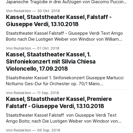
Japanische Tragödie in drei Aufzügen von Giacomo Puccini
Text: Luigi Illica und Giuseppe Giacosa Nach einem
Von Redaktion
30 Okt. 2018
Schauspiel von David Belasco In italienischer Sprache mit
Kassel, Staatstheater Kassel, Falstaff -
deutschen Übertiteln Musikalische Leitung: Joakim Unander,
Giuseppe Verdi, 13.10.2018
Inszenierung: Jan-Richard Kehl nach einer Idee von Lorenzo
Fioroni, Bühne: Ralf Käselau, Kostüme: Annette
Staatstheater Kassel Falstaff - Giuseppe Verdi Text Arrigo
Boito nach Die Lustigen Weiber von Windsor von William
Shakespeare Premiere: Samstag, 13. Oktober, 19.30 Uhr,
Von Redaktion
01 Okt. 2018
Kostprobe: Freitag, 5. Oktober, 19 Uhr, Opernhaus (18.45
Kassel, Staatstheater Kassel, 1.
Uhr Einführung) weitere Vorstellungen: 20.10., 24.10., 28.10.
Sinfoniekonzert mit Silvia Chiesa
(18 Uhr), 3.11., 8.11., 11.
Violoncello, 17.09.2018
Staatstheater Kassel 1. Sinfoniekonzert Giuseppe Martucci
Notturno Ges-Dur für Orchester op. 70/1 Mario
Castelnuovo-Tedesco Concerto für Violoncello und
Von Redaktion
11 Sep. 2018
Orchester – Deutsche Erstaufführung Peter Iljitsch
Kassel, Staatstheater Kassel, Premiere
Tschaikowsky Sinfonie Nr. 5 e-Moll op. 64 Solistin: Silvia
Falstaff - Giuseppe Verdi, 13.10.2018
Chiesa (Violoncello), Dirigent: Francesco Angelico Montag,
17. September, 20 Uhr, Stadthalle (19.15 Uhr
Staatstheater Kassel Falstaff von Giuseppe Verdi Text
Arrigo Boito; nach Die Lustigen Weiber von Windsor von
William Shakespeare Premiere: Samstag, 13. Oktober,
Von Redaktion
06 Sep. 2018