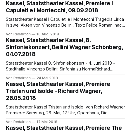
19.30 Uhr, weitere Vorstellungen: 20.10., 24.10., 28.10. (18
Kassel, Staatstheater Kassel, Premiere I
Uhr), 3.11., 8.11., 11.11.2018 (16 Uhr) England. Ein feudales
Capuleti e i Montecchi, 09.09.2018
Hotel. Die Gesellschaft
Staatstheater Kassel I Capuleti e i Montecchi Tragedia Lirica
in zwei Akten von Vincenzo Bellini, Text: Felice Romani nach
Luigi Scevola In italienischer Sprache mit deutschen
Von Redaktion
10 Aug. 2018
Übertiteln – Konzertante Aufführung – Mit Elizabeth Bailey
Kassel, Staatstheater Kassel, 8.
(Giulietta), Maren Engelhardt (Romeo), Daniel Holzhauser
Sinfoniekonzert, Bellini Wagner Schönberg,
(Lorenzo), Tigran Ohanyan (Tebaldo), Yorck Felix Speer
04.07.2018
(Capellio), Staatsorchester Kassel, Opernchor des
Staatstheater Kassel 8. Sinfoniekonzert - 4. Juni 2018 -
Stadthalle Vincenzo Bellini: Sinfonia zu NormaRichard
Wagner / Felix Mottl: Wesendonck-Lieder WWV 91Arnold
Von Redaktion
24 Mai 2018
Schönberg: Pelleas und Melisande - Sinfonische Dichtung
Kassel, Staatstheater Kassel, Premiere
op. 54 Dirigent: Francesco Angelico, Solistin: Okka von der
Tristan und Isolde - Richard Wagner,
Damerau (Mezzosopran) Zum Abschluss seiner
26.05.2018
Sinfoniekonzert-Saison spielt das Staatsorchester Kassel
am Montag, 4. Juni,
Staatstheater Kassel Tristan und Isolde von Richard Wagner
Premiere: Samstag, 26. Mai, 17 Uhr, Opernhaus, Die
weiteren Vorstellungen: 2., 9., 17. und 23. Juni 2018, jeweils
Von Redaktion
17 Mai 2018
17 Uhr Noch bevor am Staatstheater Kassel in der
Kassel, Staatstheater Kassel, Premiere The
kommenden Spielzeit das Großprojekt Der Ring des