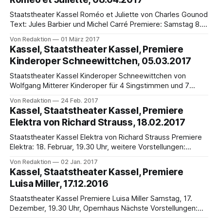
Tragödie in
Staatstheater Kassel Roméo et Juliette von Charles Gounod
Text: Jules Barbier und Michel Carré Premiere: Samstag 8.
April 19.30 Uhr, Opernhaus, weitere Vorstellungen: 15.04.
Von Redaktion
01 März 2017
(19.30 Uhr), 18.04. (19.30 Uhr), 23.04. (18 Uhr), 30.04.
Kassel, Staatstheater Kassel, Premiere
(16.00) Voller Leidenschaft, dabei zugleich sehr elegant,
Kinderoper Schneewittchen, 05.03.2017
farbenreich und
Staatstheater Kassel Kinderoper Schneewittchen von
Wolfgang Mitterer Kinderoper für 4 Singstimmen und 7
Zwerge, von Wolfgang Mitterer nach Engelbert
Von Redaktion
24 Feb. 2017
Humperdinck, Text: Gerhard Dienstbier nach Adelheid
Kassel, Staatstheater Kassel, Premiere
Wette Ab 4 Jahren Eine Produktion der Wiener
Elektra von Richard Strauss, 18.02.2017
Taschenoper, koproduziert vom Opernhaus Graz und dem
Staatstheater Kassel Deutsche Erstaufführung Sonntag, 5.
Staatstheater Kassel Elektra von Richard Strauss Premiere
März, 15 Uhr, tif
Elektra: 18. Februar, 19.30 Uhr, weitere Vorstellungen:
22.02., 4.3., 15.03., 24.3.2017, 13.5., 18.6., 25.6.2017 Was ist
Von Redaktion
02 Jan. 2017
das für ein schauriges Beginnen: »Agamemnon,
Kassel, Staatstheater Kassel, Premiere
Agamemnon!«, ruft die mykenische Königstochter Elektra,
Luisa Miller, 17.12.2016
begleitet von heftigen orchestralen Schlägen,
Staatstheater Kassel Premiere Luisa Miller Samstag, 17.
Dezember, 19.30 Uhr, Opernhaus Nächste Vorstellungen: