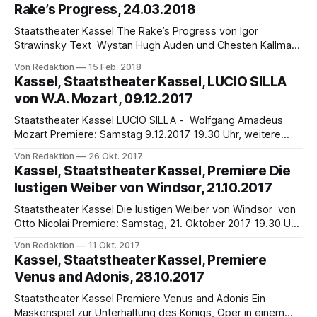
Rake’s Progress, 24.03.2018
Nibelungen beginnt, steht jenes Werk auf dem Spielplan,
Staatstheater Kassel The Rake’s Progress von Igor
Strawinsky Text Wystan Hugh Auden und Chesten Kallman,
englischer mit deutschen Übertiteln Premiere: Samstag, 24.
Von Redaktion
15 Feb. 2018
März, 19.30 Uhr, nächste Vorstellungen: 31.3., 6.4., 15.4. (16
Kassel, Staatstheater Kassel, LUCIO SILLA
Uhr), 18.4., 27.4.2018 Um ein aufregendes Leben fern der
von W.A. Mozart, 09.12.2017
ländlichen Heimat
Staatstheater Kassel LUCIO SILLA - Wolfgang Amadeus
Mozart Premiere: Samstag 9.12.2017 19.30 Uhr, weitere
Vorstellungen: 13.12., 16.12., 29.12. Gerade 16 Jahre alt war
Von Redaktion
26 Okt. 2017
Wolfgang Amadeus Mozart, als er Lucio Silla komponierte,
Kassel, Staatstheater Kassel, Premiere Die
ein Werk von vibrierender Energie, in dem sein Personalstil
lustigen Weiber von Windsor, 21.10.2017
sich schon deutlich ausprägt. Doch
Staatstheater Kassel Die lustigen Weiber von Windsor von
Otto Nicolai Premiere: Samstag, 21. Oktober 2017 19.30 Uhr
Liebesgetändel und Liebesbetrug inmitten frisch
Von Redaktion
11 Okt. 2017
geschnittener Hecken und spießbürgerlicher Doppelmoral:
Kassel, Staatstheater Kassel, Premiere
Jeder hat hier so seine dunklen Geheimnisse und
Venus and Adonis, 28.10.2017
Sehnsüchte und ahnt ebensolche auch beim Nachbarn.
Entsprechend misstrauisch wird sich hier gegenseitig
Staatstheater Kassel Premiere Venus and Adonis Ein
beäugt
Maskenspiel zur Unterhaltung des Königs, Oper in einem