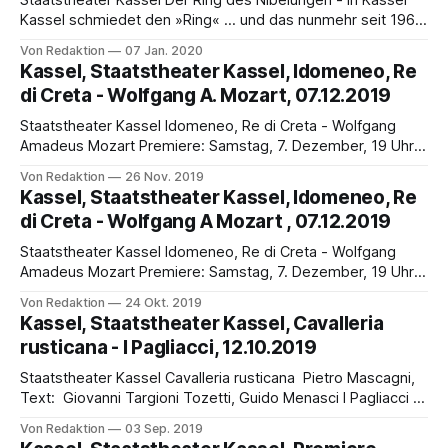
Staatstheater Kassel Der Ring des Nibelungen - in Kassel
Kassel schmiedet den »Ring« … und das nunmehr seit 1961
zum fünften Mal, was fast einzigartig in der deutschen
Von Redaktion
07 Jan. 2020
Theaterlandschaft ist – darunter die legendäre
Kassel, Staatstheater Kassel, Idomeneo, Re
Interpretation von Ulrich Melchinger und Gerd Albrecht
di Creta - Wolfgang A. Mozart, 07.12.2019
(1970–1974), die als Grundlage für den »Jahrhundert-Ring«
von Patrice Chéreau
Staatstheater Kassel Idomeneo, Re di Creta - Wolfgang
Amadeus Mozart Premiere: Samstag, 7. Dezember, 19 Uhr,
weitere Vorstellungen: 11.12. (19 Uhr), 14.12. (19 Uhr), 20.12.
Von Redaktion
26 Nov. 2019
(19 Uhr), 29.12. (18 Uhr), Soiree und Kostprobe: Donnerstag,
Kassel, Staatstheater Kassel, Idomeneo, Re
28. November, 18 Uhr Mozart hegte eine besondere
di Creta - Wolfgang A Mozart , 07.12.2019
Vorliebe für Idomeneo, und zweifellos
Staatstheater Kassel Idomeneo, Re di Creta - Wolfgang
Amadeus Mozart Premiere: Samstag, 7. Dezember, 19 Uhr,
weitere Vorstellungen: 11.12. (19 Uhr), 14.12. (19 Uhr), 20.12.
Von Redaktion
24 Okt. 2019
(19 Uhr), 29.12. (18 Uhr) Der kretische König Idomeneo kehrt
Kassel, Staatstheater Kassel, Cavalleria
nach jahrelangem Krieg in Troja siegreich in die Heimat
rusticana - I Pagliacci, 12.10.2019
zurück. Als er
Staatstheater Kassel Cavalleria rusticana Pietro Mascagni,
Text: Giovanni Targioni Tozetti, Guido Menasci I Pagliacci -
Der Bajazzo Ruggero Leoncavallo Premiere: Samstag, 12.
Von Redaktion
03 Sep. 2019
Oktober, 19.30 Uhr, weitere Vorstellungen: 16.10, 25.10.,