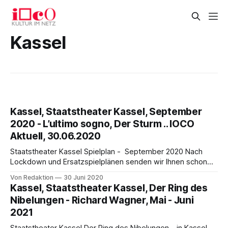
Kassel
Kassel, Staatstheater Kassel, September
2020 - L’ultimo sogno, Der Sturm .. IOCO
Aktuell, 30.06.2020
Staatstheater Kassel Spielplan - September 2020 Nach
Lockdown und Ersatzspielplänen senden wir Ihnen schon
jetzt voller Optimismus unsere Spielplanvorschau für
Von Redaktion
30 Juni 2020
September 2020. Mit fünf Premieren, bzw. Uraufführungen
Kassel, Staatstheater Kassel, Der Ring des
und einem prallen Programm rundherum starten wir in eine
Nibelungen - Richard Wagner, Mai - Juni
Spielzeit, die möglicherweise noch so einige
2021
Unwägbarkeiten birgt und zugleich die letzte unter
Intendant Thomas