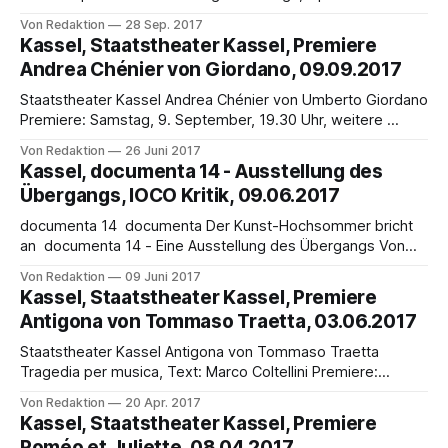
Prolog und drei Akten von John Blow, Konzertante
Von Redaktion
28 Sep. 2017
Aufführung in englischer Sprache Premiere: Samstag, 28.
Kassel, Staatstheater Kassel, Premiere
Oktober, 20 Uhr, Ballhaus, Bergpark Wilhelmshöhe Weitere
Andrea Chénier von Giordano, 09.09.2017
Aufführungen: 30.10. und 6.11. Eine Koproduktion der
Kasseler Musiktage 2017 mit
Staatstheater Kassel Andrea Chénier von Umberto Giordano
Premiere: Samstag, 9. September, 19.30 Uhr, weitere
Vorstellungen: 16.9., 21.9., 24. (16.00), 29.9., 4.10.2017 Der
Von Redaktion
26 Juni 2017
Dichter und die Macht, das ist ein altes, bekanntes Thema:
Kassel, documenta 14 - Ausstellung des
Wo sprachliche und herrschaftliche Gewalt
Übergangs, IOCO Kritik, 09.06.2017
aufeinandertreffen, sprühen die Funken. Das ergeht
documenta 14 documenta Der Kunst-Hochsommer bricht
an documenta 14 - Eine Ausstellung des Übergangs Von
Hanns Butterhof Seit April 2017 ist die documenta 14 für 100
Von Redaktion
09 Juni 2017
Tage bereits in Athen eröffnet, jetzt wird ihr zweiter Akt
Kassel, Staatstheater Kassel, Premiere
vom 10.6. bis zum 17.9.2017 auf ihrer traditionellen Bühne
Antigona von Tommaso Traetta, 03.06.2017
Kassel gespielt.
Staatstheater Kassel Antigona von Tommaso Traetta
Tragedia per musica, Text: Marco Coltellini Premiere:
Samstag, 3. Juni, 19.30 Uhr, Nächste Vorstellungen: 3.6.
Von Redaktion
20 Apr. 2017
(19.30), 10.06. (19.30), 15.06. (19.30), 18.06. (16.00),
Kassel, Staatstheater Kassel, Premiere
28.06. (19.30) Eine Oper von 1772 nach einer antiken
Roméo et Juliette, 08.04.2017