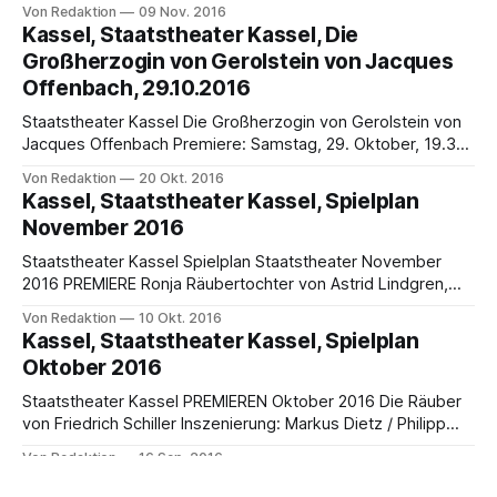
21.12., 25.12., 4.1., 7.1. Melodramma tragico von Giuseppe
Von Redaktion
09 Nov. 2016
Verdi, Text: Salvatore Cammarano, nach „Kabale und Liebe“
Kassel, Staatstheater Kassel, Die
von Friedrich Schiller Musikalische Leitung: Anja Bihlmaier,
Großherzogin von Gerolstein von Jacques
Inszenierung: Dominique Mentha, Bühne: Roland Olbeter,
Offenbach, 29.10.2016
Video: Esterina Zarillo,
Staatstheater Kassel Die Großherzogin von Gerolstein von
Jacques Offenbach Premiere: Samstag, 29. Oktober, 19.30
Uhr, Opernhaus Musikalische Leitung: Alexander
Von Redaktion
20 Okt. 2016
Hannemann, Inszenierung: Adriana Altaras, Bühne und
Kassel, Staatstheater Kassel, Spielplan
Kostüme: Yashi, Choreografie: Rhys Martin, Dramaturgie:
November 2016
Jürgen Otten, Choreinstudierung: Marco Zeiser Celesti
Premiere: Samstag, 29. Oktober, 19.30 Uhr, weitere
Staatstheater Kassel Spielplan Staatstheater November
Vorstellungen: 1.11.2016,
2016 PREMIERE Ronja Räubertochter von Astrid Lindgren,
empfohlen ab 5 Jahren Inszenierung: Philipp Rosendahl,
Von Redaktion
10 Okt. 2016
Bühne: Daniel Roskamp, Kostüme: Isabell Heinke, Musik:
Kassel, Staatstheater Kassel, Spielplan
Thorsten Drücker, Dramaturgie: Thomas Hof Mit Maria
Oktober 2016
Munkert (als Gast), Valeska Weber (als Gast), Christoph
Förster (als Gast), Matthias Fuchs, Aljoscha Langel, Uwe
Staatstheater Kassel PREMIEREN Oktober 2016 Die Räuber
Steinbruch,
von Friedrich Schiller Inszenierung: Markus Dietz / Philipp
Rosendahl, Bühne: Mayke Hegger, Kostüme: Katharina
Von Redaktion
16 Sep. 2016
Faltner / Mayke Hegger, Dramaturgie: Michael Volk /
Kassel, Staatstheater Kassel, Premiere: DIE
Annabelle Leschke,| Sounddesign: Marco Mlynek Mit Jürgen