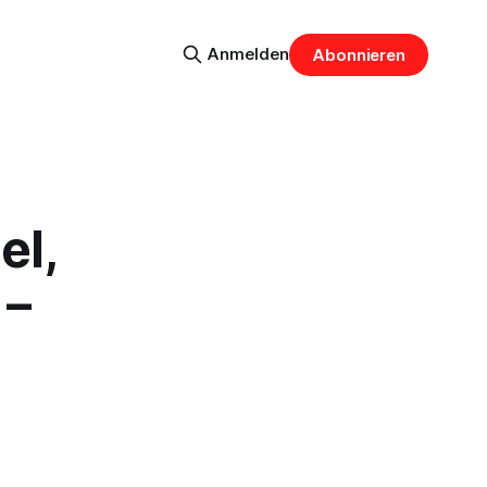
Anmelden
Abonnieren
el,
 –