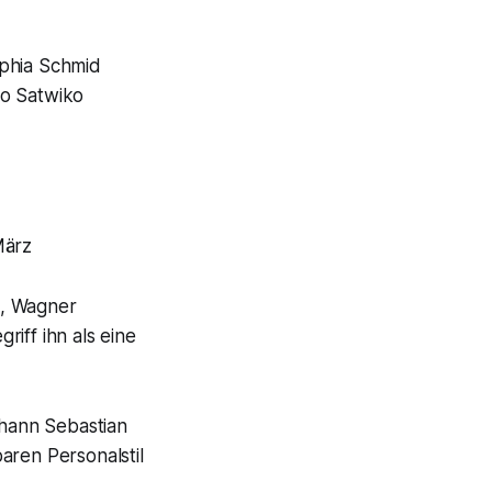
ophia Schmid
yo Satwiko
März
n, Wagner
iff ihn als eine
ohann Sebastian
ren Personalstil