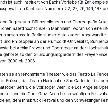
ds ist auch inspiriert von Bachs Vorliebe für Zahlenspiele:
usgewählten Kantaten-Nummern 52, 27, 26, 146, 187 un
orene Regisseurin, Bühnenbildnerin und Choreografin Ania
lichen Balletthochschule in Mannheim, woran sich eine int
erin anschloss. In Berlin studierte sie zudem Angewandte
t und Philosophie an der Humboldt-Universität, Bühnenbi
Künste bei Achim Freyer und Opernregie an der Hochschul
Sie gehörte zu den Gründungsmitgliedern des Freyer-Ense
von 2000 bis 2003.
ten sie an renommierte Theater wie das Teatro La Fenice
in Brüssel, das Téatro Nacional de Sao Carlos in Lissabon
aatsoper Berlin, die Volksoper Wien, die Los Angeles Ope
ellier und die Oper Graz. Auch bei so wichtigen Festivals
pielen, dem Innsbruck Festival und den Schwetzinger Fest