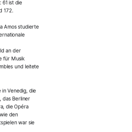
 61 ist die
d 172.
ra Amos studierte
ernationale
ld an der
e für Musik
mbles und leitete
 in Venedig, die
, das Berliner
ra, die Opéra
 wie den
spielen war sie