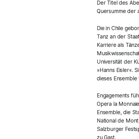
Der Titel des Aben
Quersumme der a
Die in Chile geb
Tanz an der Staat
Karriere als Tänz
Musikwissenschaf
Universität der 
»Hanns Eisler«. 
dieses Ensemble 
Engagements führ
Opera la Monnaie 
Ensemble, die St
National de Montp
Salzburger Fests
zu Gast.