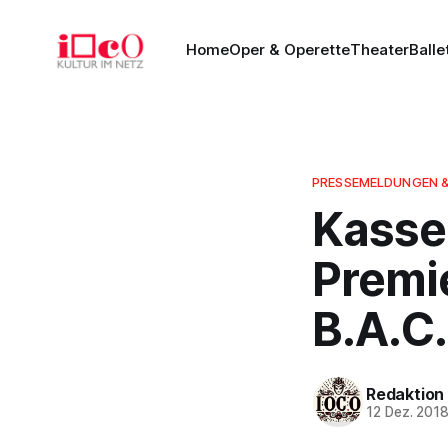
Home
Oper & Operette
Theater
Balle
PRESSEMELDUNGEN 
Kassel
Premi
B.A.C.
Redaktion
12 Dez. 201