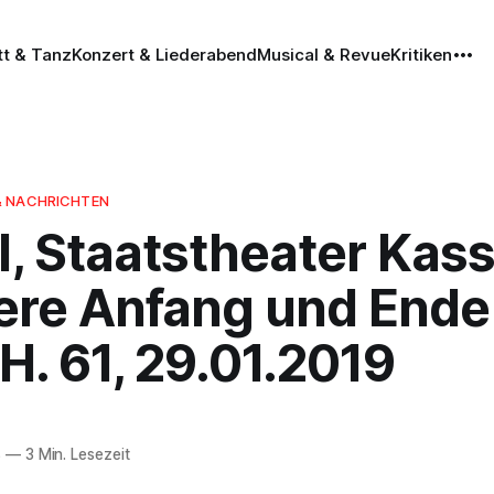
tt & Tanz
Konzert & Liederabend
Musical & Revue
Kritiken
& NACHRICHTEN
, Staatstheater Kass
ere Anfang und Ende
H. 61, 29.01.2019
8
—
3 Min. Lesezeit