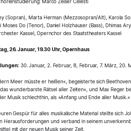
horeinstudierung: Marco Zeiser Celesti
iley (Sopran), Marta Herman (Mezzosopran/Alt), Karola S
i Moses Do (Tenor), Daniel Holzhauser (Bass), Dhimas Ar
rchester Kassel, Opernchor des Staatstheaters Kassel
ag, 26. Januar, 19.30 Uhr, Opernhaus
llungen:
30. Januar, 2. Februar, 8, Februar, 7. März, 20. 
dern Meer müsste er heißen«, begeisterte sich Beethove
das wunderbarste Rätsel aller Zeiten«, und Max Reger begr
der Musik schlechthin, als »Anfang und Ende aller Musik.«
ren Gespür für alles musikalische Material stellte sich J
n Herausforderungen und verband in seinem unverkennba
mittel mit der neuen Musik seiner Zeit.