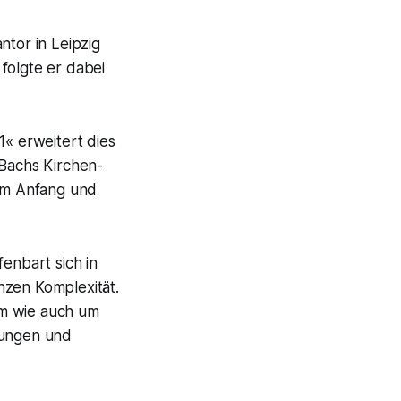
ntor in Leipzig
folgte er dabei
« erweitert dies
 Bachs Kirchen-
vom Anfang und
enbart sich in
nzen Komplexität.
um wie auch um
lungen und