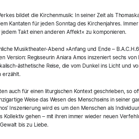
rkes bildet die Kirchenmusik: In seiner Zeit als Thomaska
lem Kantaten für jeden Sonntag des Kirchenjahres. Immer 
jedem Takt einen anderen Affekt« zu komponieren.
iche Musiktheater-Abend »Anfang und Ende – B.A.C.H.61
en Version: Regisseurin Aniara Amos inszeniert sechs von
kalisch-ästhetische Reise, die vom Dunkel ins Licht und 
 erzählt.
en auch für einen liturgischen Kontext geschrieben, so off
inzigartige Weise das Wesen des Menschseins in seiner ga
mos‘ Inszenierung wird es um den Menschen als Individu
ls Kollektiv gehen – mit ihren immer wieder neuen Verfeh
Gewalt bis zu Liebe.