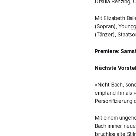
Ursula Benzing, C
Mit Elizabeth Ba
(Sopran), Youngg
(Tänzer), Staatso
Premiere: Samst
Nächste Vorste
»Nicht Bach, son
empfand ihn als »
Personifizierung 
Mit einem ungeheu
Bach immer neue
bruchlos alte Stil