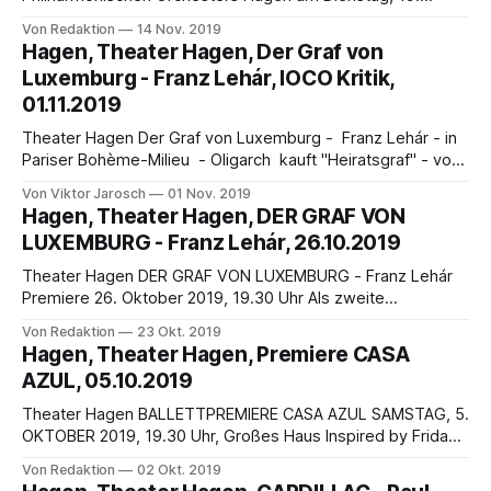
November 2019 um 19.30 Uhr in der Stadthalle Hagen
Von Redaktion
14 Nov. 2019
Programm: Dmitri Schostakowitsch: „Festliche Ouvertüre“
Hagen, Theater Hagen, Der Graf von
Dmitri Kabalewski: Konzert für Violoncello und Orchester Nr.
Luxemburg - Franz Lehár, IOCO Kritik,
2 c-Moll op. 77 Sergei Rachmaninoff: Sinfonie Nr. 2 e-Moll
01.11.2019
op. 27 Solist: Steven
Theater Hagen Der Graf von Luxemburg - Franz Lehár - in
Pariser Bohème-Milieu - Oligarch kauft "Heiratsgraf" - von
Viktor Jarosch 1905 - Die lustige Witwe, 1909 - Der Graf
Von Viktor Jarosch
01 Nov. 2019
von Luxemburg: mit frühen Kompositionen begründete
Hagen, Theater Hagen, DER GRAF VON
Franz Lehár (1870-1948) seinen bleibenden Ruf als großer
LUXEMBURG - Franz Lehár, 26.10.2019
Operettenkomponist. Mit Victor Léon, Emmerich Kalman,
Leo Fall,
Theater Hagen DER GRAF VON LUXEMBURG - Franz Lehár
Premiere 26. Oktober 2019, 19.30 Uhr Als zweite
Musiktheater-Premiere im Theater Hagen in dieser Spielzeit
Von Redaktion
23 Okt. 2019
wird eine Neuinszenierung der Operette Der Graf von
Hagen, Theater Hagen, Premiere CASA
Luxemburg von Franz Lehár (Libretto von Alfred Maria
AZUL, 05.10.2019
Willner, Robert Bodanzky, Leo Stein) präsentiert am 26.
Oktober
Theater Hagen BALLETTPREMIERE CASA AZUL SAMSTAG, 5.
OKTOBER 2019, 19.30 Uhr, Großes Haus Inspired by Frida
Kahlo“ Ballett von Marguerite Donlon Komposition und
Von Redaktion
02 Okt. 2019
musikalische Arrangements von Claas Willeke u.a. Die erste