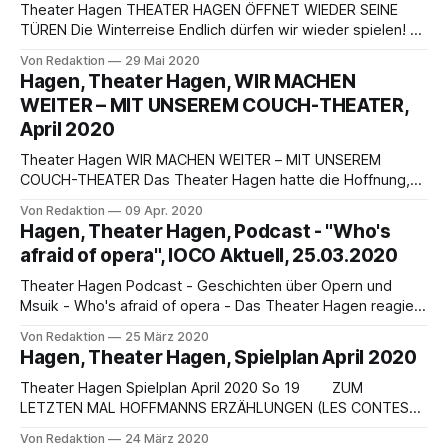
Theaterzentren. Als Bürgertheater liegt das
Theater Hagen THEATER HAGEN ÖFFNET WIEDER SEINE
TÜREN Die Winterreise Endlich dürfen wir wieder spielen! –
Mit großer Freude hat das Theater Hagen auf die so
Von Redaktion
29 Mai 2020
ersehnte Entscheidung des Krisenstabs der Stadt Hagen
Hagen, Theater Hagen, WIR MACHEN
reagiert, neben dem Lutz nun auch wieder Vorstellungen im
WEITER – MIT UNSEREM COUCH-THEATER,
Großen Haus anbieten zu können. Unter den aktuellen
April 2020
Sicherheitsauflagen
Theater Hagen WIR MACHEN WEITER – MIT UNSEREM
COUCH-THEATER Das Theater Hagen hatte die Hoffnung,
ab dem 19. April 2020 wieder die Türen für das Publikum
Von Redaktion
09 Apr. 2020
öffnen und Vorstellungen anbieten zu können. Aufgrund der
Hagen, Theater Hagen, Podcast - "Who's
immer noch bestehenden „Kontaktsperre“ und den
afraid of opera", IOCO Aktuell, 25.03.2020
Anordnungen der Stadt Hagen ist dies leider nicht möglich.
Derzeit
Theater Hagen Podcast - Geschichten über Opern und
Msuik - Who's afraid of opera - Das Theater Hagen reagiert
auf die Corona-Krise mit einem Online-Spielplan. Zu diesem
Von Redaktion
25 März 2020
gehört auch ein Podcast, der jeweils in der Nacht von
Hagen, Theater Hagen, Spielplan April 2020
Sonntag ins Netz gestellt wird. Die erste Folge erscheint am
Montag, dem
Theater Hagen Spielplan April 2020 So 19 ZUM
LETZTEN MAL HOFFMANNS ERZÄHLUNGEN (LES CONTES
D’HOFFMANN) Phantastische Oper von Jacques Offenbach
Von Redaktion
24 März 2020