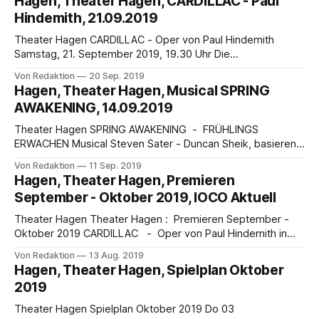
Hagen, Theater Hagen, CARDILLAC - Paul
Ballettpremiere unter der neuen Direktion von Marguerite
Hindemith, 21.09.2019
Donlon im Theater Hagen findet am 5. Oktober 2019 mit
Theater Hagen CARDILLAC - Oper von Paul Hindemith
Samstag, 21. September 2019, 19.30 Uhr Die
Eröffnungspremiere im Theater Hagen im Großen Haus am
Von Redaktion
20 Sep. 2019
21.9.2019 (19.30 Uhr) bildet die Aufführung der Oper
Hagen, Theater Hagen, Musical SPRING
Cardillac von Paul Hindemith in ihrer Erstfassung von 1926
AWAKENING, 14.09.2019
mit einem Libretto von Ferdinand Lion nach
Theater Hagen SPRING AWAKENING - FRÜHLINGS
ERWACHEN Musical Steven Sater - Duncan Sheik, basierend
auf Frank Wedekind Samstag, 14. September 2019, 19.30
Von Redaktion
11 Sep. 2019
Uhr - Wiederaufnahme Ab dem 14. September 2019 19.30
Hagen, Theater Hagen, Premieren
Uhr steht es wieder auf dem Spielplan des Theater Hagen:
September - Oktober 2019, IOCO Aktuell
das international gefeierte Musical Spring Awakening -
Frühlings Erwachen von Steven
Theater Hagen Theater Hagen : Premieren September -
Oktober 2019 CARDILLAC - Oper von Paul Hindemith in
drei Akten, Erstfassung von 1926, Libretto von Ferdinand
Von Redaktion
13 Aug. 2019
Lion nach der Erzählung Das Fräulein von Scuderi von E.T.A.
Hagen, Theater Hagen, Spielplan Oktober
Hoffmann - In deutscher Sprache mit Übertexten Premiere:
2019
Samstag, 21. September 2019, 19.30 Uhr | Großes Haus
Theater Hagen Spielplan Oktober 2019 Do 03