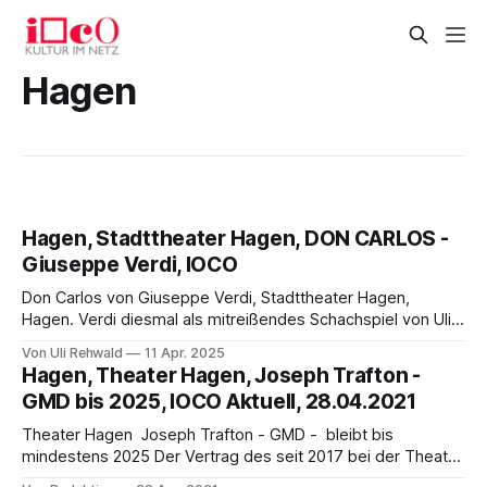
Hagen
Hagen, Stadttheater Hagen, DON CARLOS -
Giuseppe Verdi, IOCO
Don Carlos von Giuseppe Verdi, Stadttheater Hagen,
Hagen. Verdi diesmal als mitreißendes Schachspiel von Uli
Rehwald Das Stadttheater in Hagen setzt die Serie "große
Von Uli Rehwald
11 Apr. 2025
Oper am Sonntag Nachmittag" mit der Premiere von Don
Hagen, Theater Hagen, Joseph Trafton -
Carlos fort. Es ist sehr angenehm, dass hier in Hagen die
GMD bis 2025, IOCO Aktuell, 28.04.2021
sehr langen Opern schon
Theater Hagen Joseph Trafton - GMD - bleibt bis
mindestens 2025 Der Vertrag des seit 2017 bei der Theater
Hagen gGmbH tätigen Generalmusikdirektors Joseph