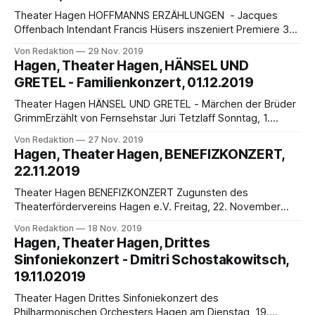
Theater Hagen HOFFMANNS ERZÄHLUNGEN - Jacques
Offenbach Intendant Francis Hüsers inszeniert Premiere 30.
NOVEMBER 2019, 19.30 Uhr Die Premiere von Hoffmanns
Von Redaktion
29 Nov. 2019
Erzählungen am Theater Hagen findet am 30. November
Hagen, Theater Hagen, HÄNSEL UND
2019 statt. IOCO wird dazu berichten. Aufgeführt wird die
GRETEL - Familienkonzert, 01.12.2019
Neuinszenierung der Oper Hoffmanns Erzählungen (Les
Contes d’Hoffmann) von Jacques Offenbach
Theater Hagen HÄNSEL UND GRETEL - Märchen der Brüder
GrimmErzählt von Fernsehstar Juri Tetzlaff Sonntag, 1.
Dezember 2019 um 11.00 Uhr - Theater Hagen (Großes
Von Redaktion
27 Nov. 2019
Haus) Im zweiten Familienkonzert des Philharmonischen
Hagen, Theater Hagen, BENEFIZKONZERT,
Orchesters Hagen am 1. Dezember 2019 mit Beginn um
22.11.2019
11.00 Uhr im Großen Haus des Theater Hagen geht es
Theater Hagen BENEFIZKONZERT Zugunsten des
Theaterfördervereins Hagen e.V. Freitag, 22. November
2019, 20.00 Uhr, Werner-Richard-Saal, Herdecke
Von Redaktion
18 Nov. 2019
(Wetterstraße 60) Der Pianist Matthias Guhling veranstaltet
Hagen, Theater Hagen, Drittes
in Zusammenarbeit mit dem Philharmonischen Orchester
Sinfoniekonzert - Dmitri Schostakowitsch,
Hagen unter der Leitung von Rodrigo Tomillo ein
19.11.02019
Benefizkonzert zugunsten des Theaterfördervereins Hagen
e.V. am 22.
Theater Hagen Drittes Sinfoniekonzert des
Philharmonischen Orchesters Hagen am Dienstag, 19.