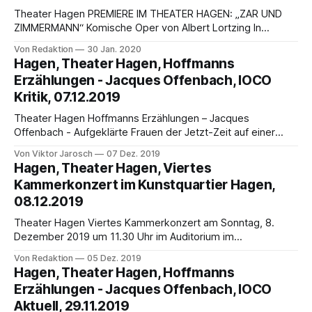
vorstellen. Auch die
Theater Hagen PREMIERE IM THEATER HAGEN: „ZAR UND
ZIMMERMANN“ Komische Oper von Albert Lortzing In
deutscher Sprache mit Übertexten AM SAMSTAG, 1. Februar
Von Redaktion
30 Jan. 2020
2020, 19.30 Uhr ? THEATER HAGEN (Grosses Haus) Die
Hagen, Theater Hagen, Hoffmanns
nächste Premiere im Theater Hagen findet am 1. Februar
Erzählungen - Jacques Offenbach, IOCO
2020 mit Beginn um 19.30 Uhr im Großen
Kritik, 07.12.2019
Theater Hagen Hoffmanns Erzählungen – Jacques
Offenbach - Aufgeklärte Frauen der Jetzt-Zeit auf einer
Zeitreise in das Jahr 1907 - von Viktor Jarosch Orpheus in
Von Viktor Jarosch
07 Dez. 2019
der Unterwelt (1855), Die schöne Helena (1864) mit der
Hagen, Theater Hagen, Viertes
umworbenen exzentrischen Diva Hortense Schneider und
Kammerkonzert im Kunstquartier Hagen,
andere Operetten machten Jacques Offenbach (1819-
08.12.2019
1880) im französischen Kaiserreich um 1860
Theater Hagen Viertes Kammerkonzert am Sonntag, 8.
Dezember 2019 um 11.30 Uhr im Auditorium im
Kunstquartier Hagen Programm: Ludwig van Beethoven:
Von Redaktion
05 Dez. 2019
Sonate für Violoncello und Klavier A-Dur op. 69
Hagen, Theater Hagen, Hoffmanns
Violinromanze F-Dur op. 50 Klaviertrio c-Moll op. 1 Nr. 3
Erzählungen - Jacques Offenbach, IOCO
Interpreten: Evgeny Selitsky (Violine), Rolf Petrich
Aktuell, 29.11.2019
(Violoncello)