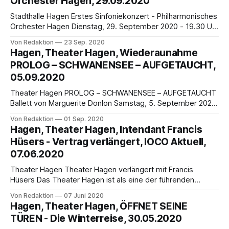
Orchester Hagen, 29.09.2020
Stadthalle Hagen Erstes Sinfoniekonzert - Philharmonisches
Orchester Hagen Dienstag, 29. September 2020 - 19.30 Uhr
- Stadthalle Hagen Felix Mendelssohn Bartholdy:
Von Redaktion
23 Sep. 2020
Violinkonzert e-Moll op. 64 Ludwig van Beethoven: Sinfonie
Hagen, Theater Hagen, Wiederaunahme
Nr. 7 A-Dur op. 92 Solistin: Bomsori Kim (Violine), Leitung:
PROLOG – SCHWANENSEE – AUFGETAUCHT,
Generalmusikdirektor Joseph Trafton Die Reihe der
05.09.2020
Sinfoniekonzerte des Philharmonischen Orchesters Hagen
Theater Hagen PROLOG – SCHWANENSEE – AUFGETAUCHT
Ballett von Marguerite Donlon Samstag, 5. September 2020,
19.30 Uhr, erste Vorstellung im Theater Hagen Das Theater
Von Redaktion
01 Sep. 2020
Hagen eröffnet seine Spielzeit 2020/21 am 5. September
Hagen, Theater Hagen, Intendant Francis
(19.30 Uhr, Großes Haus) mit der Wiederaufnahme des
Hüsers - Vertrag verlängert, IOCO Aktuell,
Balletts Prolog – Schwanensee – Aufgetaucht von
07.06.2020
Marguerite Donlon (mit Musik
Theater Hagen Theater Hagen verlängert mit Francis
Hüsers Das Theater Hagen ist als eine der führenden
Bühnen im deutschsprachigen Raum ausgezeichnet
Von Redaktion
07 Juni 2020
worden. Am Ende der Spielzeit 2019/20 sah Die Deutsche
Hagen, Theater Hagen, ÖFFNET SEINE
Bühne das Theater Hagen als bestes Haus in der Kategorie
TÜREN - Die Winterreise, 30.05.2020
Überzeugende Theaterarbeit abseits großer