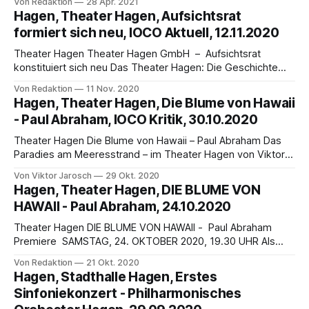
Von Redaktion
28 Apr. 2021
Trafton ist nach einem entsprechenden Ratsbeschluss vom
Hagen, Theater Hagen, Aufsichtsrat
15. April 2021 bis zum Ende der Spielzeit 2024/25 verlängert
formiert sich neu, IOCO Aktuell, 12.11.2020
worden. Theater Hagen - Sinfoniekonzert mit Joseph
Trafton youtube Trailer Theaterhagen
Theater Hagen Theater Hagen GmbH – Aufsichtsrat
konstituiert sich neu Das Theater Hagen: Die Geschichte
des Hagener Theater beginnt lange vor der Einweihung des
Von Redaktion
11 Nov. 2020
städtischen Schauspielhauses am 5. Oktober 1911: Bereits
Hagen, Theater Hagen, Die Blume von Hawaii
1832 gastierten die ersten Wanderbühnen in der damals nur
- Paul Abraham, IOCO Kritik, 30.10.2020
etwa 23.000 Einwohner zählenden Stadt; heute umfasst die
Region Hagen
Theater Hagen Die Blume von Hawaii – Paul Abraham Das
Paradies am Meeresstrand – im Theater Hagen von Viktor
Jarosch Der österreichische Regisseur Johannes Pölzgutter
Von Viktor Jarosch
29 Okt. 2020
und sein Team zaubern im Theater Hagen Die Blume von
Hagen, Theater Hagen, DIE BLUME VON
Hawaii als eine lebendige revuebetonte Show auf die
HAWAII - Paul Abraham, 24.10.2020
Bühne, siehe den folgenden Video. Nostalgische Gesänge,
Jazz, Stepptanz
Theater Hagen DIE BLUME VON HAWAII - Paul Abraham
Premiere SAMSTAG, 24. OKTOBER 2020, 19.30 UHR Als
nächste Premiere im Theater Hagen steht am 24. Oktober
Von Redaktion
21 Okt. 2020
2020 (19.30 Uhr, Großes Haus) die Neuinszenierung der
Hagen, Stadthalle Hagen, Erstes
Operette Die Blume von Hawaii von Paul Abraham auf dem
Sinfoniekonzert - Philharmonisches
Programm. IOCO wird die Premiere