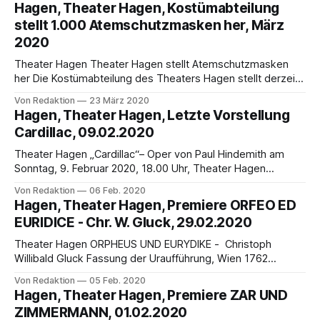
(in französischer Sprache mit deutschen Übertexten)
Hagen, Theater Hagen, Kostümabteilung
15.00-17.40 Uhr · Großes Haus · 14.30 Uhr Einführung Abo
stellt 1.000 Atemschutzmasken her, März
N und Freiverkauf 15-36 € PREMIERE TRANSFORMMATES
2020
Ein digitales Metamorphosen Adventure
Theater Hagen Theater Hagen stellt Atemschutzmasken
her Die Kostümabteilung des Theaters Hagen stellt derzeit
1.000 Atemschutzmasken für das Krankhaus in Schwerte
Von Redaktion
23 März 2020
her. Der Kontakt ist über den Sohn einer der Schneiderinnen
Hagen, Theater Hagen, Letzte Vorstellung
zustande gekommen, der in der Klinik arbeitet. Die
Cardillac, 09.02.2020
Mundschutze sind aus Baumwolle, wasch- bzw. kochbar
und damit zum
Theater Hagen „Cardillac“– Oper von Paul Hindemith am
Sonntag, 9. Februar 2020, 18.00 Uhr, Theater Hagen
(Großes Haus) Letzte Vorstellung Eine letzte Gelegenheit
Von Redaktion
06 Feb. 2020
gibt es, die beeindruckende und selten zu erlebende Oper
Hagen, Theater Hagen, Premiere ORFEO ED
„Cardillac“ von Paul Hindemith (in deutscher Sprache mit
EURIDICE - Chr. W. Gluck, 29.02.2020
Übertexten) im Theater Hagen zu besuchen: am 9. Februar
Theater Hagen ORPHEUS UND EURYDIKE - Christoph
Willibald Gluck Fassung der Uraufführung, Wien 1762
Premiere: SAMSTAG, 29. FEBRUAR 2020, 19.30 Uhr Am
Von Redaktion
05 Feb. 2020
Anfang von Glucks Oper Orpheus und Eurydike steht
Hagen, Theater Hagen, Premiere ZAR UND
Orpheus‘ tief empfundene Trauer um seine verstorbene
ZIMMERMANN, 01.02.2020
Frau Eurydike. Ein Leben ohne sie kann er sich nicht