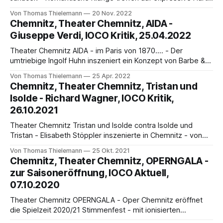
- von Thomas Thielemann Das helle Lachen der Marie
Von Thomas Thielemann
20 Nov. 2022
Stejskalova (1873—1968), lockte Leoš Janacek (1854-
Chemnitz, Theater Chemnitz, AIDA -
1928) in das Nebenzimmer, wo die Haushälterin der Familie
Giuseppe Verdi, IOCO Kritik, 25.04.2022
und spätere Schriftstellerin sich über die Bildergeschichten
der kraftvoll-selbstbewussten Füchsin Bystrouschka
Theater Chemnitz AIDA - im Paris von 1870.... - Der
beugte.
umtriebige Ingolf Huhn inszeniert ein Konzept von Barbe &
Doucet - von Thomas Thielemann Der Ägyptologe Auguste
Von Thomas Thielemann
25 Apr. 2022
Ferdinand Francois Mariette (1821-1881) war vom Pariser
Chemnitz, Theater Chemnitz, Tristan und
Louvre im Jahre 1850 nach Ägypten geschickt worden, um
Isolde - Richard Wagner, IOCO Kritik,
koptische, syrische und äthiopische Manuskripte
26.10.2021
aufzukaufen. Die Pausen der
Theater Chemnitz Tristan und Isolde contra Isolde und
Tristan - Elisabeth Stöppler inszenierte in Chemnitz - von
Thomas Thielemann Schon der Titel von Richard Wagners
Von Thomas Thielemann
25 Okt. 2021
Oper Tristan und Isolde dürfte für Elisabeth Stöppler der
Chemnitz, Theater Chemnitz, OPERNGALA -
erste Stolperstein gewesen sein, denn Isolde ist
zur Saisoneröffnung, IOCO Aktuell,
zweifelsfrei die spannendere Figur des Bühnenwerks. Das
07.10.2020
Hauptmotiv ist mit ihr
Theater Chemnitz OPERNGALA - Oper Chemnitz eröffnet
die Spielzeit 2020/21 Stimmenfest - mit ionisierten
Luftmolekülen gegen Corona von Thomas Thielemann Der