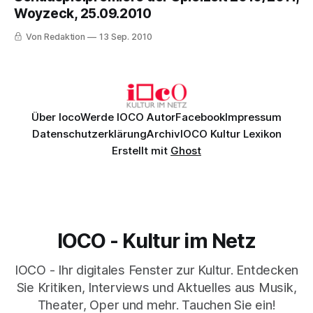
in Charlotte, die
Woyzeck, 25.09.2010
Von Redaktion
13 Sep. 2010
Über Ioco
Werde IOCO Autor
Facebook
Impressum
Datenschutzerklärung
Archiv
IOCO Kultur Lexikon
Erstellt mit
Ghost
IOCO - Kultur im Netz
IOCO - Ihr digitales Fenster zur Kultur. Entdecken
Sie Kritiken, Interviews und Aktuelles aus Musik,
Theater, Oper und mehr. Tauchen Sie ein!