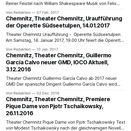
Reiner Feistel nach William Shakespeare Musik von Felix
Mendelssohn Bartholdy, Gioachino Rossini, Claude
Von Redaktion
07 Feb. 2017
Debussy, Igor Strawinsky und Edward Elgar Premiere: 4.
Chemnitz, Theater Chemnitz, Uraufführung
März 2017, 19.00 Uhr im Opernhaus ChemnitzMusikalische
der Operette Südseetulpen, 14.01.2017
Leitung: Stefan Politzka Choreografie und Inszenierung:
Reiner Feistel Bühne und Kostüme: Frank Fellmann Es tanzt
Theater Chemnitz Uraufführung - Operette Südseetulpen
Am Samstag, 14. Januar 2017, 19.00 Uhr feiert die Operette
Südseetulpen von Benjamin Schweitzer und Constantin von
Von Redaktion
10 Jan. 2017
Castenstein im Opernhaus Chemnitz ihre weltweite
Chemnitz, Theater Chemnitz, Guillermo
Uraufführung. Die musikalische Leitung liegt in den Händen
García Calvo neuer GMD, IOCO Aktuell,
von Ekkehard Klemm, die Inszenierung verantworten
3.12.2016
Regisseur Robert Lehmeier, Bühnenbildner Tom Musch,
Kostümbildnerin
Theater Chemnitz Guillermo García Calvo ab 2017 neuer
GMD Der spanische Dirigent Guillermo García Calvo wird
neuer Generalmusikdirektor der Theater Chemnitz und der
Von Redaktion
02 Dez. 2016
Robert-Schumann-Philharmonie. Nachdem Felix Bender die
Chemnitz, Theater Chemnitz, Premiere
Sparten Oper und Philharmonie in der Spielzeit 2016/2017
Pique Dame von Pjotr Tschaikowsky,
als kommissarischer Generalmusikdirektor geleitet hat, tritt
26.11.2016
Guillermo García Calvo die Position
Theater Chemnitz Pique Dame von Pjotr Tschaikowsky Text
von Modest Tschaikowsky nach der gleichnamigen Novelle