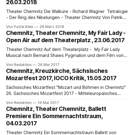
26.03.2018
Theater Chemnitz Die Walküre - Richard Wagner Tetralogie
- Der Ring des Nibelungen - Theater Chemnitz Von Patrik
Klein Die Vorgeschichte: Vier Abende, vier Opern, vier
Von Patrik Klein
26 März 2018
Regisseurinnen und eine der größten Herausforderungen im
Chemnitz, Theater Chemnitz, My Fair Lady -
Musiktheater überhaupt: Das Theater Chemnitz stellt sich in
Open Air auf dem Theaterplatz , 23.06.2017
diesem Jahr Richard Wagners gewaltiger Tetralogie Der
Ring des Nibelungen. Vier Regisseurinnen
Theater Chemnitz Auf dem Theaterplatz - My Fair Lady
Musical nach Bernard Shaws Pygmalion und dem Film von
Gabriel Pascal, Buch von Alan Jay Lerner, Musik von
Von Redaktion
26 Mai 2017
Frederick Loewe, Deutsch von Robert Gilbert Premiere: 23.
Chemnitz, Kreuzkirche, Sächsisches
Juni 2017, 19.30 Uhr, weitere Vorstellungen: 24. Juni, 19.30
Mozartfest 2017, IOCO Kritik, 15.05.2017
Uhr / 25. Juni, 17.00
Sächsisches Mozartfest "Mozart und Böhmen in Chemnitz"
26. Sächsisches Mozartfest 2017 - Mitteleuropäisches
Mozart-Festival Von Guido Müller Am 12. Mai 2017 eröffnete
Von Redaktion
16 Mai 2017
das 26. Sächsische Mozartfest 2017 zum Thema Mozart
Chemnitz, Theater Chemnitz, Ballett
und Böhmen in Chemnitz in der Kreuzkirche mit einem
Premiere Ein Sommernachtstraum,
mitreißenden Konzert des Mendelssohn Kammerorchesters
04.03.2017
Leipzig unter der glänzenden
Theater Chemnitz Ein Sommernachtstraum Ballett von