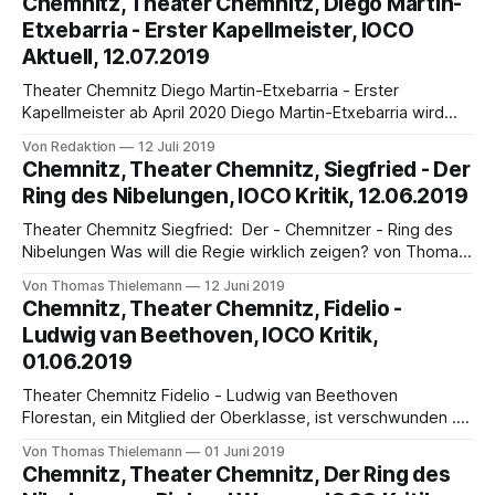
Chemnitz, Theater Chemnitz, Diego Martin-
Tanzstücks Winterreise zur Musik des gleichnamigen
Etxebarria - Erster Kapellmeister, IOCO
Liederzyklus op., D 911 von Franz Schubert die Spielzeit
Aktuell, 12.07.2019
2019/20. Die Choreografie und
Theater Chemnitz Diego Martin-Etxebarria - Erster
Kapellmeister ab April 2020 Diego Martin-Etxebarria wird
neuer Erster Kapellmeister an den Städtischen Theatern
Von Redaktion
12 Juli 2019
Chemnitz. Er tritt sein Engagement am 1. April 2020 an und
Chemnitz, Theater Chemnitz, Siegfried - Der
wird als erste Neuproduktion Mozarts Die Entführung aus
Ring des Nibelungen, IOCO Kritik, 12.06.2019
dem Serail (Premiere am 8. Mai 2020) dirigieren. Seinen
Einstand
Theater Chemnitz Siegfried: Der - Chemnitzer - Ring des
Nibelungen Was will die Regie wirklich zeigen? von Thomas
Thielemann Die gravierende Fehlbesetzung der Titelrolle
Von Thomas Thielemann
12 Juni 2019
des Siegfrieds im Oster-Ring der Oper Chemnitz war
Chemnitz, Theater Chemnitz, Fidelio -
Veranlassung genug, den Siegfried des Pfingst-Ringes mit
Ludwig van Beethoven, IOCO Kritik,
dem Sänger-Darsteller der Premierenrunde Daniel Kirch zu
01.06.2019
besuchen. Auch waren
Theater Chemnitz Fidelio - Ludwig van Beethoven
Florestan, ein Mitglied der Oberklasse, ist verschwunden ....
von Thomas Thielemann Die Oper Chemnitz hatte zur
Von Thomas Thielemann
01 Juni 2019
zweiten Aufführung der leider wenig beachteten klugen und
Chemnitz, Theater Chemnitz, Der Ring des
sensiblen Inszenierung des Fidelio von Ludwig van