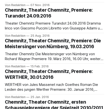
von Alexander Puschkin, Aufführung in russischer Sprache
Von Redaktion
07 Nov. 2016
mit deutschen Übertiteln Premiere: 26. November 2016,
Chemnitz, Theater Chemnitz, Premiere:
19.00 Uhr im Opernhaus Chemnitz Die Geschichte : Ganz
Turandot 24.09.2016
Paris war früher verrückt nach ihr, der „Venus von Moskau“.
Nun ist
Theater Chemnitz Premiere Turandot 24.09.2016 Dramma
lirico von Giacomo Puccini Libretto von Giuseppe Adami und
Renato Simoni Finale ergänzt von Franco Alfano (Aufführung
Von Redaktion
25 Aug. 2016
in italienischer Sprache mit deutschen Übertiteln)
Chemnitz, Theater Chemnitz, Premiere: Die
Musikalische Leitung: Felix Bender Inszenierung, Bühne und
Meistersinger von Nürnberg, 19.03.2016
Kostüme: Hinrich Horstkotte Chor: Stefan Bilz In den
Hauptpartien: Jee Hye Han
Theater Chemnitz Die Meistersinger von Nürnberg von
Richard Wagner Premiere 19. März 2016, 16.00 Uhr, weitere
Vorstellungen 27.03.2016, 10.04.2016, 17.04.2014 Die
Von Redaktion
15 Feb. 2016
Handlung Im Nürnberg des 16. Jahrhunderts verliebt sich
Chemnitz, Theater Chemnitz, Premiere:
Eva in Walther von Stolzing, einen Junker vom Lande. Ihr
WERTHER, 30.01.2016
Vater, der betuchte Goldschmied
WERTHER von Jules Massenet nach Goethes Roman Die
Leiden des jungen Werther Premiere: 30. Januar 2016,
19.30 Uhr im Opernhaus Chemnitz, Weitere Vorstellungen:,
Von Redaktion
25 Jan. 2016
20. Februar, 19.30 Uhr, 6. März, 18.00 Uhr, 13. März, 15.00
Chemnitz, Theater Chemnitz, ersten
Uhr Die literarische Vorlage Der junge Werther verliebt sich
Schauspielpremiere der Spielzeit 2010/2011,