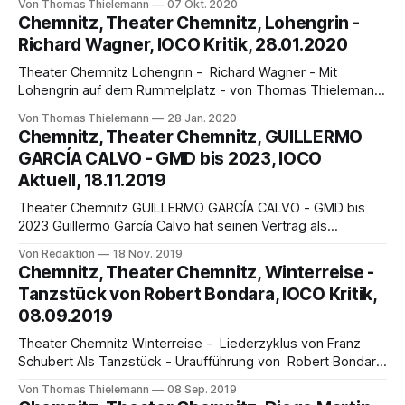
Von Thomas Thielemann
07 Okt. 2020
Technische Direktor der Theater Chemnitz, Raj Ullrich, ist
Chemnitz, Theater Chemnitz, Lohengrin -
ein höchst kreativer Mann. Als für das Opernhaus Chemnitz
Richard Wagner, IOCO Kritik, 28.01.2020
im vergangenen Frühjahr dem Opernhaus ein
Reinigungsschrank angeliefert worden war, in dem die
Theater Chemnitz Lohengrin - Richard Wagner - Mit
Lohengrin auf dem Rummelplatz - von Thomas Thielemann
Nach der Fertigstellung der Partitur des Tannhäuser reiste
Von Thomas Thielemann
28 Jan. 2020
der Königlich Sächsische Hofkapellmeister Richard Wagner
Chemnitz, Theater Chemnitz, GUILLERMO
mit Frau Minna, Hund und Kanarienvogel am 3. Juli 1845 von
GARCÍA CALVO - GMD bis 2023, IOCO
Dresden zu einem Kuraufenthalt ins Böhmische nach
Aktuell, 18.11.2019
Marienbad. Kreative Unruhe behinderten die
Theater Chemnitz GUILLERMO GARCÍA CALVO - GMD bis
2023 Guillermo García Calvo hat seinen Vertrag als
Generalmusikdirektor der Theater Chemnitz und der
Von Redaktion
18 Nov. 2019
Robert-Schumann-Philharmonie bis zum Ende der Spielzeit
Chemnitz, Theater Chemnitz, Winterreise -
2022/2023 verlängert. Seit Beginn der Spielzeit 2017/2018
Tanzstück von Robert Bondara, IOCO Kritik,
ist GMD Guillermo García Calvo an den Chemnitzer
08.09.2019
Theatern tätig. Seither widmet
Theater Chemnitz Winterreise - Liederzyklus von Franz
Schubert Als Tanzstück - Uraufführung von Robert Bondara
von Thomas Thielemann Das Ballett des Theater Chemnitz
Von Thomas Thielemann
08 Sep. 2019
eröffnete am 6. September 2019 mit der Uraufführung des