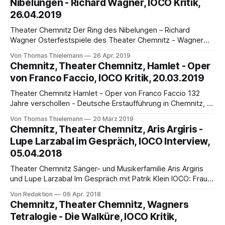
Nibelungen - Richard Wagner, IOCO Kritik,
Beethoven eingeladen. Auch um das desaströse Bild der
26.04.2019
Stadt in den Medien etwas gerade
Theater Chemnitz Der Ring des Nibelungen – Richard
Wagner Osterfestspiele des Theater Chemnitz - Wagner
aus feministischer Sicht von Thomas Thielemann Als aus
Von Thomas Thielemann
26 Apr. 2019
Chemnitz die Information kam, man werde eine
Chemnitz, Theater Chemnitz, Hamlet - Oper
Neuinszenierung von Richard Wagners Der Ring des
von Franco Faccio, IOCO Kritik, 20.03.2019
Nibelungen von vier unterschiedlichen Regisseurinnen im
Zeitraum vom 3. Februar 2018 bis zum 1. Dezember
Theater Chemnitz Hamlet - Oper von Franco Faccio 132
Jahre verschollen - Deutsche Erstaufführung in Chemnitz,
Inszenierung von Olivier Tambosi von Thomas Thielemann
Von Thomas Thielemann
20 März 2019
Das Theater Chemnitz hatte zum zweiten Zyklus der
Chemnitz, Theater Chemnitz, Aris Argiris -
deutschen Erstaufführung der Oper Hamlet (Amleto) von
Lupe Larzabal im Gespräch, IOCO Interview,
Franco Faccio (1840-1891) eingeladen. Der
05.04.2018
dreiundzwanzigjährige Schriftsteller Arrigo Boito (1842-
1918) dichtete in
Theater Chemnitz Sänger- und Musikerfamilie Aris Argiris
und Lupe Larzabal Im Gespräch mit Patrik Klein IOCO: Frau
Larzabal, Herr Argiris, seien Sie auch im Namen der großen
Von Redaktion
06 Apr. 2018
IOCO - Gemeinde herzlich begrüßt. Ich freue mich sehr auf
Chemnitz, Theater Chemnitz, Wagners
unser Gespräch. Nach den überaus erfolgreichen Partien
Tetralogie - Die Walküre, IOCO Kritik,
des Wotans/Wanderers in der Trilogie des