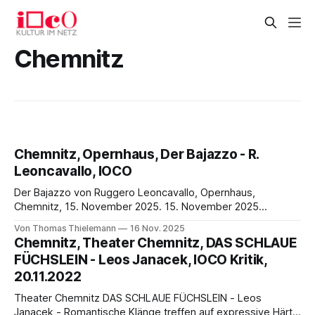
Chemnitz
Chemnitz, Opernhaus, Der Bajazzo - R.
Leoncavallo, IOCO
Der Bajazzo von Ruggero Leoncavallo, Opernhaus,
Chemnitz, 15. November 2025. 15. November 2025
Leoncavallos Bajazzo im amerikanischen Mittelwesten;
Von Thomas Thielemann
16 Nov. 2025
Opernensemble Chemnitz kreiert eine hoffnungsvolle
Chemnitz, Theater Chemnitz, DAS SCHLAUE
Repertoirebereicherung für ein junges Publikum Wir wissen
FÜCHSLEIN - Leos Janacek, IOCO Kritik,
nicht, ob dem dreiunddreißig-jährigen Ruggero Leoncavallo
20.11.2022
(1857-1919) bewusst gewesen war, dass er mit seiner
Oper Pacliacci eine der
Theater Chemnitz DAS SCHLAUE FÜCHSLEIN - Leos
Janacek - Romantische Klänge treffen auf expressive Härte