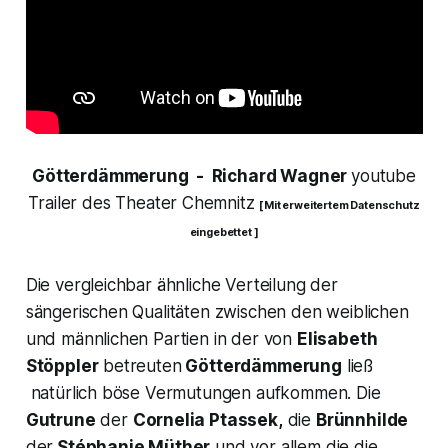
Götterdämmerung
- Richard Wagner
youtube
Trailer des Theater Chemnitz
[ Mit erweitertem Datenschutz
eingebettet ]
Die vergleichbar ähnliche Verteilung der
sängerischen Qualitäten zwischen den weiblichen
und männlichen Partien in der von
Elisabeth
Stöppler
betreuten
Götterdämmerung
ließ
natürlich böse Vermutungen aufkommen. Die
Gutrune
der
Cornelia Ptassek,
die
Brünnhilde
der
Stéphanie Müther
und vor allem die die