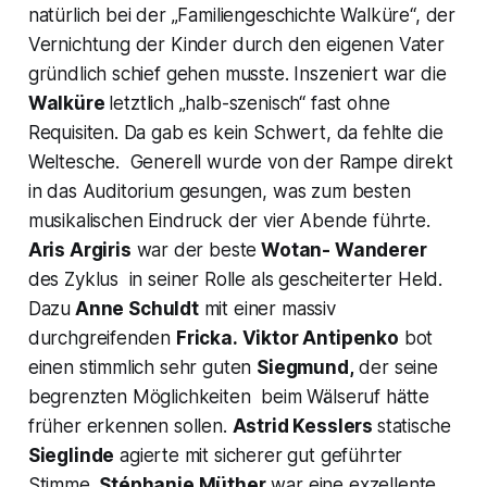
natürlich bei der
„Familiengeschichte Walküre“,
der
Vernichtung der Kinder durch den eigenen Vater
gründlich schief gehen musste. Inszeniert war die
Walküre
letztlich „halb-szenisch“ fast ohne
Requisiten. Da gab es kein Schwert, da fehlte die
Weltesche. Generell wurde von der Rampe direkt
in das Auditorium gesungen, was zum besten
musikalischen Eindruck der vier Abende führte.
Aris Argiris
war der beste
Wotan- Wanderer
des Zyklus in seiner Rolle als gescheiterter Held.
Dazu
Anne Schuldt
mit einer massiv
durchgreifenden
Fricka.
Viktor Antipenko
bot
einen stimmlich sehr guten
Siegmund,
der seine
begrenzten Möglichkeiten beim
Wälseruf
hätte
früher erkennen sollen.
Astrid Kesslers
statische
Sieglinde
agierte mit sicherer gut geführter
Stimme.
Stéphanie Müther
war eine exzellente