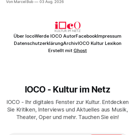
Von Marcel Bub
03 Aug. 2026
exzellentes Sängerensemble begeisterten. Die KI-geprägte
szenische Umsetzung blieb hingegen auch im
Schlussabend weitgehend ohne Aussagekraft.
Über Ioco
Werde IOCO Autor
Facebook
Impressum
Datenschutzerklärung
Archiv
IOCO Kultur Lexikon
Erstellt mit
Ghost
IOCO - Kultur im Netz
IOCO - Ihr digitales Fenster zur Kultur. Entdecken
Sie Kritiken, Interviews und Aktuelles aus Musik,
Theater, Oper und mehr. Tauchen Sie ein!