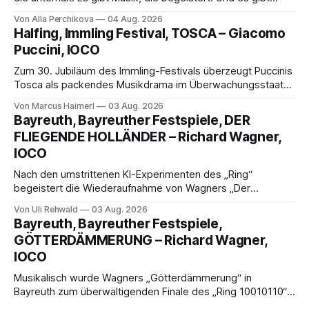
Musik, nach der man minutenlang kein Wort sagen kann.
Von Alla Perchikova
04 Aug. 2026
Genau so war der Abend im Kurhaus Wiesbaden, an dem
Halfing, Immling Festival, TOSCA – Giacomo
Johannes Brahms’ Erstes Klavierkonzert d-Moll op. 15 mit
Puccini, IOCO
Daniil
Zum 30. Jubiläum des Immling-Festivals überzeugt Puccinis
Tosca als packendes Musikdrama im Überwachungsstaat
der 1950er-Jahre. Ludwig Baumann erzählt das Werk
Von Marcus Haimerl
03 Aug. 2026
spannend und werkgetreu, getragen von starken Solisten,
Bayreuth, Bayreuther Festspiele, DER
eindrucksvollen Projektionen und einer klangvollen
FLIEGENDE HOLLÄNDER – Richard Wagner,
musikalischen Leitung.
IOCO
Nach den umstrittenen KI-Experimenten des „Ring“
begeistert die Wiederaufnahme von Wagners „Der
fliegende Holländer“ mit packender Regie, großartiger
Von Uli Rehwald
03 Aug. 2026
Musik und einem neuen Traumpaar: Elisabeth Teige und
Bayreuth, Bayreuther Festspiele,
Nicholas Brownlee sorgen für einen der Höhepunkte der
GÖTTERDÄMMERUNG – Richard Wagner,
Bayreuther Festspiele 2026.
IOCO
Musikalisch wurde Wagners „Götterdämmerung“ in
Bayreuth zum überwältigenden Finale des „Ring 10010110“:
Christian Thielemann, Festspielorchester und ein