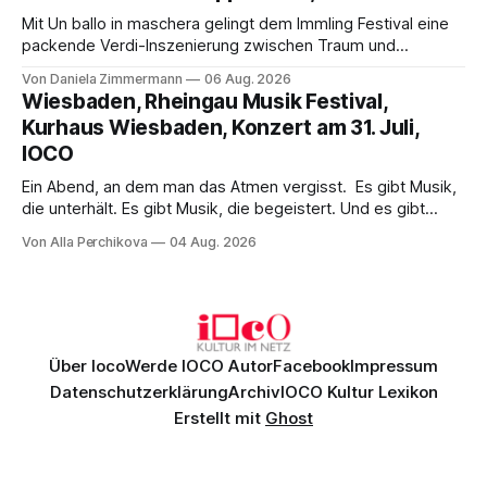
Mit Un ballo in maschera gelingt dem Immling Festival eine
packende Verdi-Inszenierung zwischen Traum und
Wirklichkeit. Verena von Kerssenbrock verbindet
Von Daniela Zimmermann
06 Aug. 2026
psychologische Tiefe mit starken Bildern, getragen von
Wiesbaden, Rheingau Musik Festival,
einem spielfreudigen Ensemble und einer musikalisch
Kurhaus Wiesbaden, Konzert am 31. Juli,
überzeugenden Gesamtleistung.
IOCO
Ein Abend, an dem man das Atmen vergisst. Es gibt Musik,
die unterhält. Es gibt Musik, die begeistert. Und es gibt
Musik, nach der man minutenlang kein Wort sagen kann.
Von Alla Perchikova
04 Aug. 2026
Genau so war der Abend im Kurhaus Wiesbaden, an dem
Johannes Brahms’ Erstes Klavierkonzert d-Moll op. 15 mit
Daniil
Über Ioco
Werde IOCO Autor
Facebook
Impressum
Datenschutzerklärung
Archiv
IOCO Kultur Lexikon
Erstellt mit
Ghost