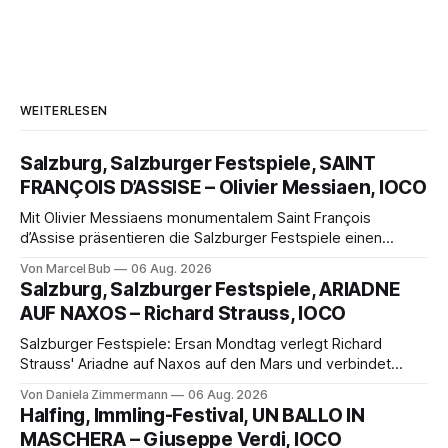
WEITERLESEN
Salzburg, Salzburger Festspiele, SAINT
FRANÇOIS D’ASSISE – Olivier Messiaen, IOCO
Mit Olivier Messiaens monumentalem Saint François
d’Assise präsentieren die Salzburger Festspiele einen
außergewöhnlichen Opernabend. Romeo Castellucci gelingt
Von Marcel Bub
06 Aug. 2026
eine bildgewaltige Inszenierung, Maxime Pascal entfaltet
Salzburg, Salzburger Festspiele, ARIADNE
die komplexe Partitur eindrucksvoll, Philippe Sly berührt als
AUF NAXOS – Richard Strauss, IOCO
Franziskus.
Salzburger Festspiele: Ersan Mondtag verlegt Richard
Strauss' Ariadne auf Naxos auf den Mars und verbindet
Science-Fiction mit Opernklassik. Musikalisch überzeugt die
Von Daniela Zimmermann
06 Aug. 2026
Aufführung mit starken Solisten und den Wiener
Halfing, Immling-Festival, UN BALLO IN
Philharmonikern, szenisch bleibt der zweite Akt jedoch
MASCHERA – Giuseppe Verdi, IOCO
hinter den Erwartungen zurück.