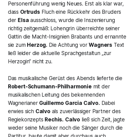
Personenführung wenig Neues. Erst als klar war,
dass
Ortruds
Fluch eine Rückkehr des Bruders
der
Elsa
ausschloss, wurde die Inszenierung
richtig zeitgemäß: Lohengrin überreichte seiner
Gattin die Macht-Insignien Brabants und ernannte
sie zum
Herzog.
Die Achtung vor
Wagners
Text
ließ leider die aktuelle Sprachgestaltun
„zur
Herzogin“
nicht zu.
Das musikalische Gerüst des Abends lieferte die
Robert-Schumann-Philharmonie
mit der
musikalischen Leitung des bekennenden
Wagnerianer
Guillermo Garcia Calvo.
Dabei
erwies sich
Calvo
als zuverlässiger Partner des
Regiekonzepts
Rechis.
Calvo
ließ sich Zeit, jagte
weder seine Musiker noch die Sänger durch die
Partitur, baute damit aber durchaus auch