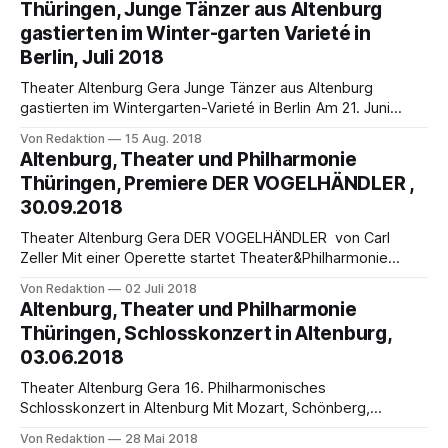
Thüringen, Junge Tänzer aus Altenburg
in Wien uraufgeführt, erfreut sich Carl Zellers (1842-1898)
gastierten im Winter-garten Varieté in
Berlin, Juli 2018
Theater Altenburg Gera Junge Tänzer aus Altenburg
gastierten im Wintergarten-Varieté in Berlin Am 21. Juni
hatten einige Altenburger Mitglieder des Kinder- und
Von Redaktion
15 Aug. 2018
Jugendballetts von Theater&Philharmonie Thüringen einen
Altenburg, Theater und Philharmonie
großen Auftritt im Abendprogramm des Kinderradiologen-
Thüringen, Premiere DER VOGELHÄNDLER ,
Kongresses 54th Annual Meeting of the European Society
30.09.2018
for Paediatric Radiology (ESPR) im berühmten
Theater Altenburg Gera DER VOGELHÄNDLER von Carl
Zeller Mit einer Operette startet Theater&Philharmonie
Thüringen den Premieren-Reigen 2018/2019 im Großen
Von Redaktion
02 Juli 2018
Haus des Landestheaters Altenburg am Sonntag, 30.
Altenburg, Theater und Philharmonie
September, um 18:00 Uhr, weitere Vorstellungen: 25. Mai
Thüringen, Schlosskonzert in Altenburg,
19.30 Uhr, 26. Mai und 2. Juni 14.30 Uhr
03.06.2018
Theater Altenburg Gera 16. Philharmonisches
Schlosskonzert in Altenburg Mit Mozart, Schönberg,
Schubert und Johann Strauß Sohn Im prachtvollen Festsaal
Von Redaktion
28 Mai 2018