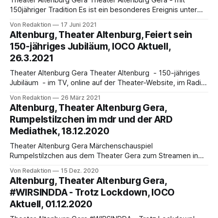
Theater Altenburg Gera Theater Altenburg Gera - mit
150jähriger Tradition Es ist ein besonderes Ereignis unter
besonderen Umständen: Im ostthüringischen Altenburg
Von Redaktion
17 Juni 2021
jährte sich am 16. April 1871 die Einweihung des damaligen
Altenburg, Theater Altenburg, Feiert sein
Herzoglichen Hoftheater (1871 - 1914), des heutigen
150-jähriges Jubiläum, IOCO Aktuell,
Theater Altenburg zum 150. Mal. Obwohl das Theater
26.3.2021
zurzeit aufgrund umfassender Sanierungsarbeiten
einerseits und
Theater Altenburg Gera Theater Altenburg - 150-jähriges
Jubiläum - im TV, online auf der Theater-Website, im Radio
- Es ist ein besonderes Ereignis unter besonderen
Von Redaktion
26 März 2021
Umständen: Im ostthüringischen Altenburg jährt sich am 16.
Altenburg, Theater Altenburg Gera,
April 1871 die Einweihung des damaligen Herzoglichen
Rumpelstilzchen im mdr und der ARD
Hoftheater (1871 - 1914), des heutigen Theater Altenburg
Mediathek, 18.12.2020
zum 150. Mal. Obwohl
Theater Altenburg Gera Märchenschauspiel
Rumpelstilzchen aus dem Theater Gera zum Streamen in
der ARD-Mediathek Für Klein und Groß sind sie zur
Von Redaktion
15 Dez. 2020
Weihnachtszeit ein Muss: Die Märchenstücke am Theater
Altenburg, Theater Altenburg Gera,
Altenburg Gera erfreuen jährlich hunderte Gäste. In diesem
#WIRSINDDA - Trotz Lockdown, IOCO
Jahr wurde die zauberhafte und abenteuerliche Geschichte
Aktuell, 01.12.2020
Rumpelstilzchen aus der Feder der Brüder