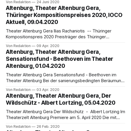
Von Redaktion
24 Juni 2020
Lyon, französischer Staatsbürger, seit 2013
Altenburg, Theater Altenburg Gera,
Generalmusikdirektor am Theater Altenburg Gera. war
Thüringer Kompositionspreises 2020, IOCO
zuvor in gleicher Position am Theater Dortmund und am
Aktuell, 09.04.2020
Saarländischen Staatstheater Saarbrücken, in anderer
Funktion an anderen bedeutenden Theatern. Birgit
Theater Altenburg Gera Ilias Rachaniotis -- Thüringer
Kompositionspreis 2020 Preisträger des Thüringer
Kompositionspreises 2020 ermittelt – Ilias Rachaniotis erhält
Von Redaktion
09 Apr. 2020
Kompositionsauftrag für das Philharmonische Orchester
Altenburg, Theater Altenburg Gera,
Altenburg Gera Der in Weimar lebende und aus
Sensationsfund - Beethoven im Theater
Griechenland stammende Komponist Ilias Rachaniotis
Altenburg, 01.04.2020
konnte sich gegen seine Mitbewerber um den Thüringer
Kompositionspreis 2020 durchsetzen. Dieser Preis wurde
Theater Altenburg Gera Sensationsfund - Beethoven im
von
Theater Altenburg Bei der sanierungsbedingten Beräumung
des Archivs im Theater Altenburg ist jüngst ein Notenblatt
Von Redaktion
03 Apr. 2020
mit Widmung aus der Feder Ludwig van Beethovens
Altenburg, Theater Altenburg Gera, Der
aufgetaucht. Forscher datieren den Sensationsfund auf den
Wildschütz - Albert Lortzing, 05.04.2020
Sommer 1796, als Beethoven rund um Leipzig auf
Anstellungssuche war und auch bei der
Theater Altenburg Gera Der Wildschütz - Albert Lortzing Im
Theaterzelt Altenburg Premiere am 5. April 2020 Die mit
Tempo, Witz und großem Melodienreichtum aufwartende
Von Redaktion
26 Feb. 2020
Spieloper von Albert Lortzing wurde 1842 in Leipzig