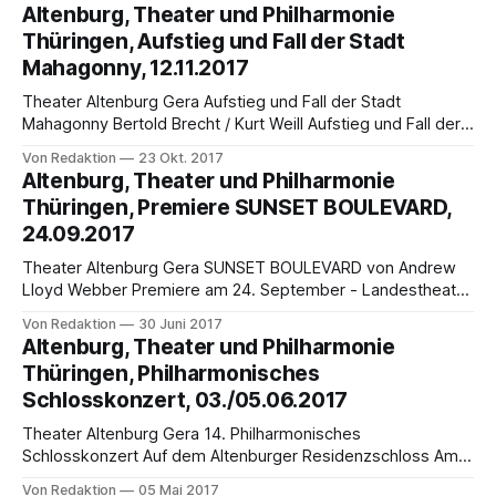
Landestheater. Bereits am Sonntag, 21. Januar, um 11 Uhr
Altenburg, Theater und Philharmonie
wird zum Theaterfrühstück ins Heizhaus eingeladen. Dort
Thüringen, Aufstieg und Fall der Stadt
können sich Interessierte vorab bei freiem Eintritt
Mahagonny, 12.11.2017
informieren und
Theater Altenburg Gera Aufstieg und Fall der Stadt
Mahagonny Bertold Brecht / Kurt Weill Aufstieg und Fall der
Stadt Mahagonny steht ab 12. November auf dem Spielplan
Von Redaktion
23 Okt. 2017
des Landestheaters Altenburg. Die Premierenvorstellung im
Altenburg, Theater und Philharmonie
Großen Haus beginnt um 18.00 Uhr. Weitere Vorstellungen
Thüringen, Premiere SUNSET BOULEVARD,
am Die 1930 in Leipzig uraufgeführte Oper thematisiert die
24.09.2017
Theater Altenburg Gera SUNSET BOULEVARD von Andrew
Lloyd Webber Premiere am 24. September - Landestheater
Altenburg, weitere Termine Fr 29.09.2017 / 19:30 Uhr, So
Von Redaktion
30 Juni 2017
01.10.2017 / 18:00 Uhr, Do 26.10.2017 / 14:30 Uhr, Sa
Altenburg, Theater und Philharmonie
28.10.2017 / 19:30 Uhr, Sa 16.12.2017 / 19:
Thüringen, Philharmonisches
Schlosskonzert, 03./05.06.2017
Theater Altenburg Gera 14. Philharmonisches
Schlosskonzert Auf dem Altenburger Residenzschloss Am
Pfingstwochenende lädt Theater und Philharmonie
Von Redaktion
05 Mai 2017