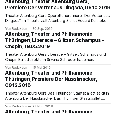
Altenburg, Theater Altenburg Gera,
uraufgeführt und ist erstmals seit 1985 wieder in Altenburg
Premiere Der Vetter aus Dingsda, 06.10.2019
zu erleben. Premiere hat die neue Inszenierung von Michael
Dissmeier
Theater Altenburg Gera Operettenpremiere „Der Vetter aus
Dingsda“ im Theaterzelt Altenburg Sie ist Eduard Künnekes
erfolgreichster musikalischer Schwank: die Operette „Der
Von Redaktion
30 Sep. 2019
Vetter aus Dingsda“. In der Inszenierung von Kay Kuntze
Altenburg, Theater und Philharmonie
feiert das Stück am Sonntag, 6. Oktober um 18.00 Uhr
Thüringen, Liberace – Glitzer, Schampus -
Premiere im Theaterzelt Altenburg. 1921 in Berlin
Chopin, 19.05.2019
uraufgeführt, begeistert
Theater Altenburg Gera Liberace – Glitzer, Schampus und
Chopin Ballettdirektorin Silvana Schröder hat einen
schillernden Ballettabend kreiert, der nun auch in Altenburg
Von Redaktion
15 Mai 2019
zu sehen ist. Premiere hat Liberace – Glitzer, Schampus und
Altenburg, Theater und Philharmonie
Chopin am Sonntag, 19. Mai 2019 18 Uhr im Großen Haus
Thüringen, Premiere Der Nussknacker,
des Altenburger Theaters. Das Stück beschäftigt sich mit
09.12.2018
dem
Theater Altenburg Gera Das Thüringer Staatsballett zeigt in
Altenburg Der Nussknacker Das Thüringer Staatsballett
zeigt in diesem Jahr in der Weihnachtszeit im Landestheater
Von Redaktion
23 Nov. 2018
Altenburg den Ballettklassiker Der Nussknacker in einer
Altenburg, Theater und Philharmonie
Inszenierung von Gastchoreografin Prof. Birgit Scherzer. Die