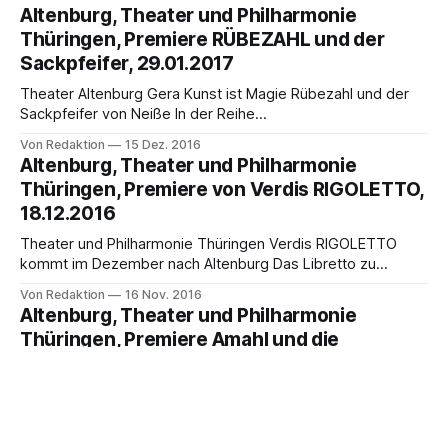
Thüringen gleich zweimal zum Schlosskonzert im Festsaal
Altenburg, Theater und Philharmonie
auf dem Altenburger Residenzschloss ein: am Samstag, 3.
Thüringen, Premiere RÜBEZAHL und der
Juni, um 19:30 Uhr und am Pfingstmontag, 5. Juni, um 18:00
Sackpfeifer, 29.01.2017
Uhr. Unter der Leitung von Thomas
Theater Altenburg Gera Kunst ist Magie Rübezahl und der
Sackpfeifer von Neiße In der Reihe
Opernwiederentdeckungen des 20. Jahrhunderts brachte
Von Redaktion
15 Dez. 2016
Theater&Philharmonie Thüringen Hans Sommers
Altenburg, Theater und Philharmonie
phantastisch-romantische Oper Rübezahl und der
Thüringen, Premiere von Verdis RIGOLETTO,
Sackpfeifer von Neiße erstmals seit 1906 wieder zur
18.12.2016
Aufführung. Die vielbeachtete Premiere war am 18. März
2016 in
Theater und Philharmonie Thüringen Verdis RIGOLETTO
kommt im Dezember nach Altenburg Das Libretto zu
Giuseppe Verdis Oper basiert auf Victor Hugos Drama Der
Von Redaktion
16 Nov. 2016
König amüsiert sich. Seit der Uraufführung 1851 bis heute
Altenburg, Theater und Philharmonie
zählt „Rigoletto“ weltweit zu den meistgespielten Opern.
Thüringen, Premiere Amahl und die
Generalintendant Kay Kuntze inszenierte das Meisterwerk
nächtlichen Besucher, 04.12.2016
für Theater&Philharmonie Thüringen
Theater und Philharmonie Thüringen "Amahl und die
nächtlichen Besucher"Menottis Weihnachtsoper in diesem
Jahr in Altenburg Ursprünglich für den Fernsehsender NBC
Von Redaktion
10 Nov. 2016