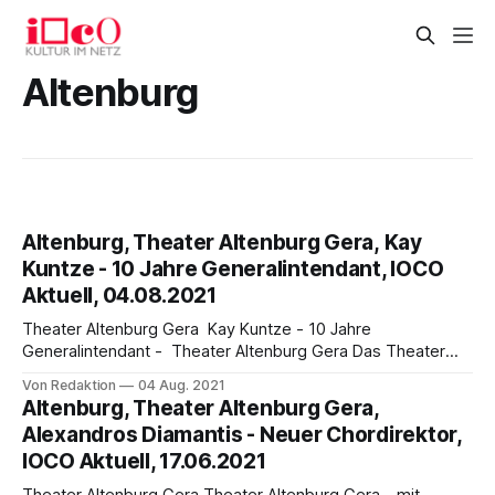
Altenburg
Altenburg, Theater Altenburg Gera, Kay
Kuntze - 10 Jahre Generalintendant, IOCO
Aktuell, 04.08.2021
Theater Altenburg Gera Kay Kuntze - 10 Jahre
Generalintendant - Theater Altenburg Gera Das Theater
Altenburg Gera (ehemals Theater und Philharmonie
Von Redaktion
04 Aug. 2021
Thüringen) blickt auf eine große Tradition zurück: Im
Altenburg, Theater Altenburg Gera,
ostthüringischen Altenburg jährte sich am 16. April die
Alexandros Diamantis - Neuer Chordirektor,
Einweihung des ehemaligen Herzoglichen Hoftheater (1871
IOCO Aktuell, 17.06.2021
- 1914), des heutigen Theater Altenburg zum 150. Mal. Kay