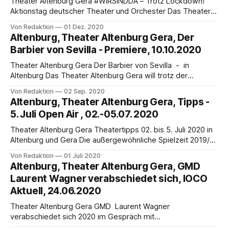
Theater Altenburg Gera #WIRSINDDA – Trotz Lockdown!
Aktionstag deutscher Theater und Orchester Das Theater
Altenburg Gera beteiligte sich am Montag, 30.11.2020 am
Von Redaktion
01 Dez. 2020
bundesweiten Aktionstag #WIRSINDDA, der durch die
Altenburg, Theater Altenburg Gera, Der
Intendantengruppe des Deutschen Bühnenvereins vor dem
Barbier von Sevilla - Premiere, 10.10.2020
Hintergrund der andauernden Schließung von Theater- und
Konzerthäusern initiiert wurde. IOCO stellt drei Theater vor
Theater Altenburg Gera Der Barbier von Sevilla - in
Altenburg Das Theater Altenburg Gera will trotz der
Maßnahmen zum Infektionsschutz nicht auf große Oper
Von Redaktion
02 Sep. 2020
verzichten. Und so bringt das Ensemble des Musiktheaters
Altenburg, Theater Altenburg Gera, Tipps -
am Samstag, 10. Oktober um 19.30 Uhr im Theaterzelt
5. Juli Open Air , 02.-05.07. 2020
Altenburg eine halbszenische Spezialfassung von
Gioacchino Rossinis turbulentem Meisterwerk
Theater Altenburg Gera Theatertipps 02. bis 5. Juli 2020 in
Altenburg und Gera Die außergewöhnliche Spielzeit 2019/20
endet am Theater Altenburg Gera mit den letzten
Von Redaktion
01 Juli 2020
Aufführungen und Konzerten, die noch bis Sonntag, 5. Juli
Altenburg, Theater Altenburg Gera, GMD
Open Air stattfinden. Mit heiter beschwingten Programmen
Laurent Wagner verabschiedet sich, IOCO
verabschieden sich die Künstler und Musiker danach in
Aktuell, 24.06.2020
Theater Altenburg Gera GMD Laurent Wagner
verabschiedet sich 2020 im Gespräch mit
Konzertdramaturgin Birgit Spörl Laurent Wagner, *1960 in