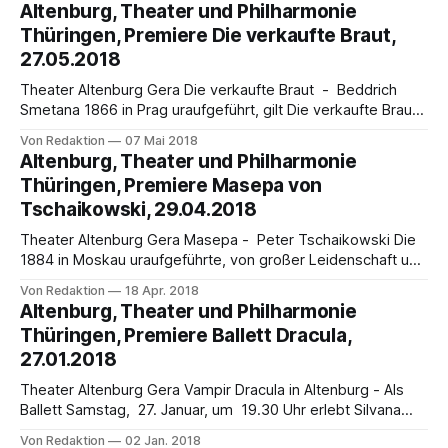
des Altenburger Residenzschlosses wird mit mitreißenden
Altenburg, Theater und Philharmonie
Wiener Klängen der letzte Monat der laufenden Spielzeit
Thüringen, Premiere Die verkaufte Braut,
eingeläutet. Am Sonntag, 3. Juni, um 18:00 Uhr findet dort
27.05.2018
das 16. Philharmonische Schlosskonzert statt, dessen
Theater Altenburg Gera Die verkaufte Braut - Beddrich
Smetana 1866 in Prag uraufgeführt, gilt Die verkaufte Braut
als eine der beliebtesten Buffo-Opern überhaupt. Sie ist so
Von Redaktion
07 Mai 2018
komödiantisch wie doppelbödig. Das Meisterwerk Bedrich
Altenburg, Theater und Philharmonie
Smetanas (1824-1884) besticht durch seine böhmische
Thüringen, Premiere Masepa von
Volkstümlichkeit, Melodienreichtum und eine farbige
Tschaikowski, 29.04.2018
Instrumentation. Bei Theater&Philharmonie Thüringen
Theater Altenburg Gera Masepa - Peter Tschaikowski Die
1884 in Moskau uraufgeführte, von großer Leidenschaft und
Tragik geprägte Oper Masepa von Peter Tschaikowski
Von Redaktion
18 Apr. 2018
(1840-1893) gehört heute zu seinen eher selten gespielten
Altenburg, Theater und Philharmonie
Werken. Überzeugt von der Qualität dieses zu Unrecht
Thüringen, Premiere Ballett Dracula,
weitgehend vergessenen Meisterwerks inszeniert Kay
27.01.2018
Kuntze die Liebesgeschichte im 125. Todesjahr
Theater Altenburg Gera Vampir Dracula in Altenburg - Als
Ballett Samstag, 27. Januar, um 19.30 Uhr erlebt Silvana
Schröders Ballett Dracula seine Altenburger Premiere im
Von Redaktion
02 Jan. 2018