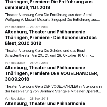
Thüringen, Premiere Die Entführung aus
Premiere ist am Sonntag, 9. Dezember, um 18:00 Uhr im
dem Serail, 11.11.2018
Großen Haus.
Theater Altenburg Gera Die Entführung aus dem Serail -
Wolfgang A. Mozart Mozarts Singspiel Die Entführung aus
dem Serail in der Regie und Ausstattung von Kobie van
Von Redaktion
26 Okt. 2018
Rensburg erlebt am Sonntag, 11. November, um 18.00 Uhr
Altenburg, Theater und Philharmonie
im Landestheater seine Altenburger Premiere. In Gera
Thüringen, Premiere - Die Schöne und das
stehen zuvor noch zwei Nachmittagsvorstellungen am 3.
Biest, 20.10.2018
Theater Altenburg Gera Die Schöne und das Biest -
Schattentheater Am 20., 21. und 28. Oktober 16 Uhr -
Heizhaus Altenburg Willkommen in der turbulenten Show
Von Redaktion
05 Okt. 2018
von Cécile und Mister Pink. Heute erzählen die beiden dem
Altenburg, Theater und Philharmonie
Publikum die Geschichte aus einem fernen Land namens
Thüringen, Premiere DER VOGELHÄNDLER,
Frankreich. Dort lebte einst ein Prinz, der von
30.09.2018
Theater Altenburg Gera DER VOGELHÄNDLER in Altenburg in
der Inszenierung von Bernhard Stengele Mit einer Operette
startet Theater&Philharmonie Thüringen den Premieren-
Von Redaktion
28 Sep. 2018
Reigen 2018/2019 im Großen Haus des Landestheaters
Altenburg, Theater und Philharmonie
Altenburg am Sonntag, 30. September, um 18:00 Uhr. 1891