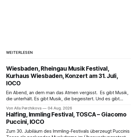
WEITERLESEN
Wiesbaden, Rheingau Musik Festival,
Kurhaus Wiesbaden, Konzert am 31. Juli,
IOCO
Ein Abend, an dem man das Atmen vergisst. Es gibt Musik,
die unterhält. Es gibt Musik, die begeistert. Und es gibt
Musik, nach der man minutenlang kein Wort sagen kann.
Von Alla Perchikova
04 Aug. 2026
Genau so war der Abend im Kurhaus Wiesbaden, an dem
Halfing, Immling Festival, TOSCA – Giacomo
Johannes Brahms’ Erstes Klavierkonzert d-Moll op. 15 mit
Puccini, IOCO
Daniil
Zum 30. Jubiläum des Immling-Festivals überzeugt Puccinis