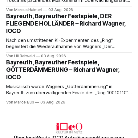
Tosca als packendes Musikdrama im Überwachungsstaat
der 1950er-Jahre. Ludwig Baumann erzählt das Werk
Von Marcus Haimerl
03 Aug. 2026
spannend und werkgetreu, getragen von starken Solisten,
Bayreuth, Bayreuther Festspiele, DER
eindrucksvollen Projektionen und einer klangvollen
FLIEGENDE HOLLÄNDER – Richard Wagner,
musikalischen Leitung.
IOCO
Nach den umstrittenen KI-Experimenten des „Ring“
begeistert die Wiederaufnahme von Wagners „Der
fliegende Holländer“ mit packender Regie, großartiger
Von Uli Rehwald
03 Aug. 2026
Musik und einem neuen Traumpaar: Elisabeth Teige und
Bayreuth, Bayreuther Festspiele,
Nicholas Brownlee sorgen für einen der Höhepunkte der
GÖTTERDÄMMERUNG – Richard Wagner,
Bayreuther Festspiele 2026.
IOCO
Musikalisch wurde Wagners „Götterdämmerung“ in
Bayreuth zum überwältigenden Finale des „Ring 10010110“:
Christian Thielemann, Festspielorchester und ein
Von Marcel Bub
03 Aug. 2026
exzellentes Sängerensemble begeisterten. Die KI-geprägte
szenische Umsetzung blieb hingegen auch im
Schlussabend weitgehend ohne Aussagekraft.
Über Ioco
Werde IOCO Autor
Facebook
Impressum