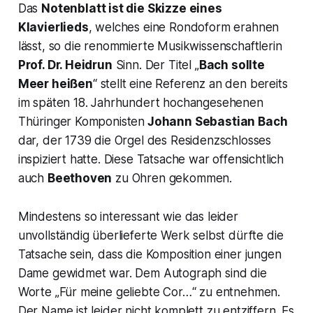
Das
Notenblatt ist die Skizze eines
Klavierlieds
, welches eine Rondoform erahnen
lässt, so die renommierte Musikwissenschaftlerin
Prof. Dr. Heidrun
Sinn. Der Titel „
Bach sollte
Meer heißen
“ stellt eine Referenz an den bereits
im späten 18. Jahrhundert hochangesehenen
Thüringer Komponisten
Johann Sebastian Bach
dar, der 1739 die Orgel des Residenzschlosses
inspiziert hatte. Diese Tatsache war offensichtlich
auch
Beethoven
zu Ohren gekommen.
Mindestens so interessant wie das leider
unvollständig überlieferte Werk selbst dürfte die
Tatsache sein, dass die Komposition einer jungen
Dame gewidmet war. Dem Autograph sind die
Worte
„Für meine geliebte Cor…“
zu entnehmen.
Der Name ist leider nicht komplett zu entziffern. Es