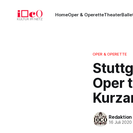
Home
Oper & Operette
Theater
Balle
OPER & OPERETTE
Stuttg
Oper t
Kurzar
Redaktion
16 Juli 2020