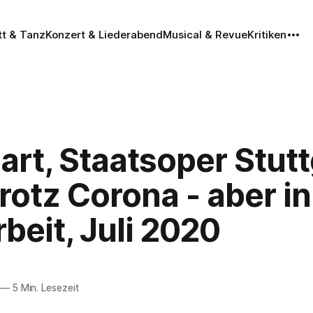
tt & Tanz
Konzert & Liederabend
Musical & Revue
Kritiken
art, Staatsoper Stutt
rotz Corona - aber in
beit, Juli 2020
—
5 Min. Lesezeit