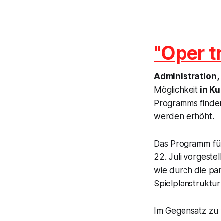
"Oper t
Administration,
Möglichkeit
in Ku
Programms finden 
werden erhöht.
Das Programm für
22. Juli vorgest
wie durch die p
Spielplanstrukt
Im Gegensatz zu 