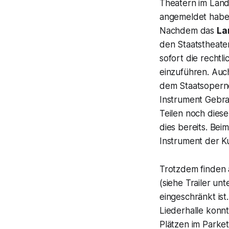
Theatern im Land
angemeldet haben
Nachdem das
La
den Staatstheater
sofort die rechtl
einzuführen. Auc
dem Staatsoper
Instrument Gebr
Teilen noch diese
dies bereits. Bei
Instrument der K
Trotzdem finden 
(siehe Trailer un
eingeschränkt is
Liederhalle konnt
Plätzen im Parket