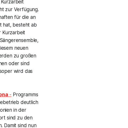
 Kurzarbeit
ht zur Verfügung.
ften für die an
t hat, besteht ab
r Kurzarbeit
m Sängerensemble,
iesem neuen
rden zu großen
hen oder sind
tsoper wird das
rona
-
Programms
rebetrieb deutlich
onien in der
ort sind zu den
h. Damit sind nun