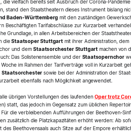
, die vielfach bereits seit Ausbruch der Corona-Pandemie
, stand den Staatstheatern dieses Instrument bislang nic
nd Baden-Württemberg
mit den zuständigen Gewerkscha
n Beschäftigten Tarifabschlüsse zur Kurzarbeit verhandel
iche Grundlage, in allen Arbeitsbereichen der Staatstheate
h die
Staatsoper Stuttgart
mit ihrer Administration, de
nchor und dem
Staatsorchester Stuttgart
machen von d
auch: Das Solistenensemble und der
Staatsopernchor
we
 Woche im Rahmen der Tarifverträge voll in Kurzarbeit ge
m
Staatsorchester
sowie bei der Administration der Staa
urzarbeit ebenfalls nach Möglichkeit angewendet.
alle übrigen Vorstellungen des laufenden
Oper trotz Co
ten) statt, das jedoch im Gegensatz zum üblichen Repertoi
t. Für die verbleibenden Aufführungen der Beethoven-Sinf
en zusätzlich die Platzkapazitäten erhöht werden: Ab sof
t des Beethovensaals auch Sitze auf der Empore erhältlic