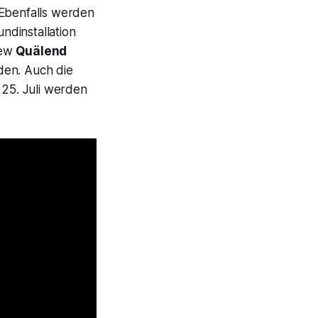
 Ebenfalls werden
ndinstallation
iew
Quälend
den. Auch die
25. Juli werden