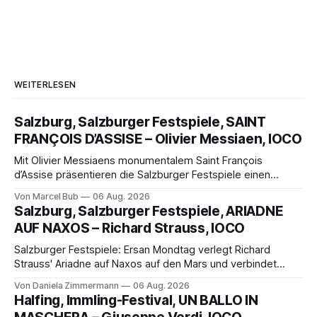
WEITERLESEN
Salzburg, Salzburger Festspiele, SAINT
FRANÇOIS D’ASSISE – Olivier Messiaen, IOCO
Mit Olivier Messiaens monumentalem Saint François
d’Assise präsentieren die Salzburger Festspiele einen
außergewöhnlichen Opernabend. Romeo Castellucci gelingt
Von Marcel Bub
06 Aug. 2026
eine bildgewaltige Inszenierung, Maxime Pascal entfaltet
Salzburg, Salzburger Festspiele, ARIADNE
die komplexe Partitur eindrucksvoll, Philippe Sly berührt als
AUF NAXOS – Richard Strauss, IOCO
Franziskus.
Salzburger Festspiele: Ersan Mondtag verlegt Richard
Strauss' Ariadne auf Naxos auf den Mars und verbindet
Science-Fiction mit Opernklassik. Musikalisch überzeugt die
Von Daniela Zimmermann
06 Aug. 2026
Aufführung mit starken Solisten und den Wiener
Halfing, Immling-Festival, UN BALLO IN
Philharmonikern, szenisch bleibt der zweite Akt jedoch