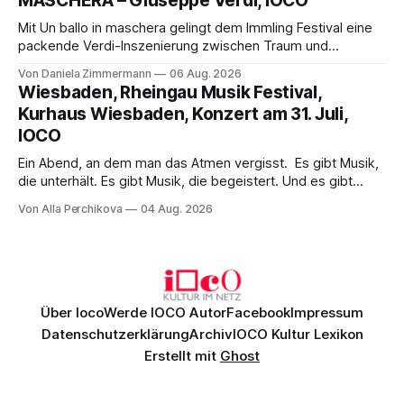
MASCHERA – Giuseppe Verdi, IOCO
hinter den Erwartungen zurück.
Mit Un ballo in maschera gelingt dem Immling Festival eine
packende Verdi-Inszenierung zwischen Traum und
Wirklichkeit. Verena von Kerssenbrock verbindet
Von Daniela Zimmermann
06 Aug. 2026
psychologische Tiefe mit starken Bildern, getragen von
Wiesbaden, Rheingau Musik Festival,
einem spielfreudigen Ensemble und einer musikalisch
Kurhaus Wiesbaden, Konzert am 31. Juli,
überzeugenden Gesamtleistung.
IOCO
Ein Abend, an dem man das Atmen vergisst. Es gibt Musik,
die unterhält. Es gibt Musik, die begeistert. Und es gibt
Musik, nach der man minutenlang kein Wort sagen kann.
Von Alla Perchikova
04 Aug. 2026
Genau so war der Abend im Kurhaus Wiesbaden, an dem
Johannes Brahms’ Erstes Klavierkonzert d-Moll op. 15 mit
Daniil
Über Ioco
Werde IOCO Autor
Facebook
Impressum
Datenschutzerklärung
Archiv
IOCO Kultur Lexikon
Erstellt mit
Ghost