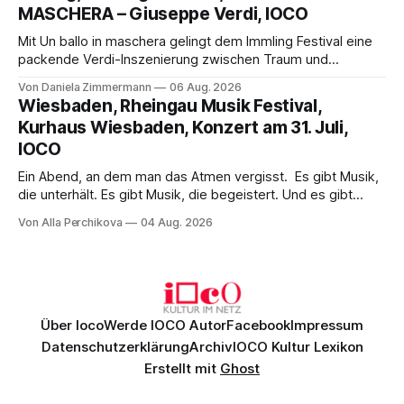
MASCHERA – Giuseppe Verdi, IOCO
hinter den Erwartungen zurück.
Mit Un ballo in maschera gelingt dem Immling Festival eine
packende Verdi-Inszenierung zwischen Traum und
Wirklichkeit. Verena von Kerssenbrock verbindet
Von Daniela Zimmermann
06 Aug. 2026
psychologische Tiefe mit starken Bildern, getragen von
Wiesbaden, Rheingau Musik Festival,
einem spielfreudigen Ensemble und einer musikalisch
Kurhaus Wiesbaden, Konzert am 31. Juli,
überzeugenden Gesamtleistung.
IOCO
Ein Abend, an dem man das Atmen vergisst. Es gibt Musik,
die unterhält. Es gibt Musik, die begeistert. Und es gibt
Musik, nach der man minutenlang kein Wort sagen kann.
Von Alla Perchikova
04 Aug. 2026
Genau so war der Abend im Kurhaus Wiesbaden, an dem
Johannes Brahms’ Erstes Klavierkonzert d-Moll op. 15 mit
Daniil
Über Ioco
Werde IOCO Autor
Facebook
Impressum
Datenschutzerklärung
Archiv
IOCO Kultur Lexikon
Erstellt mit
Ghost