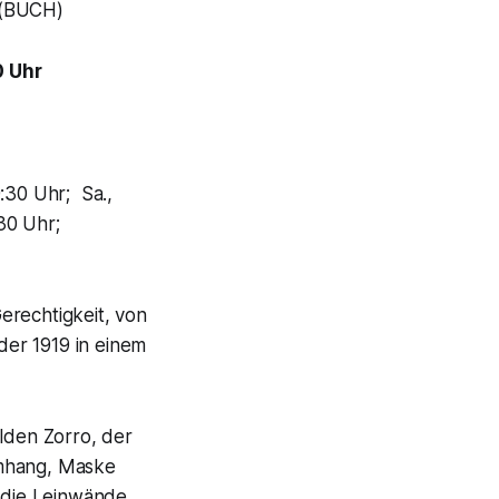
(BUCH)
0 Uhr
9:30 Uhr; Sa.,
30 Uhr;
erechtigkeit, von
er 1919 in einem
elden Zorro, der
Umhang, Maske
 die Leinwände