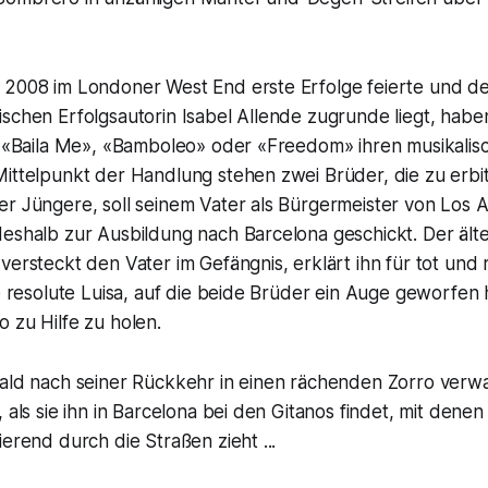
 2008 im Londoner West End erste Erfolge feierte und d
schen Erfolgsautorin Isabel Allende zugrunde liegt, habe
ts «Baila Me», «Bamboleo» oder «Freedom» ihren musikali
Mittelpunkt der Handlung stehen zwei Brüder, die zu erbi
er Jüngere, soll seinem Vater als Bürgermeister von Los 
deshalb zur Ausbildung nach Barcelona geschickt. Der ält
versteckt den Vater im Gefängnis, erklärt ihn für tot und 
ie resolute Luisa, auf die beide Brüder ein Auge geworfen 
 zu Hilfe zu holen.
bald nach seiner Rückkehr in einen rächenden Zorro verw
 als sie ihn in Barcelona bei den Gitanos findet, mit denen 
ierend durch die Straßen zieht ...