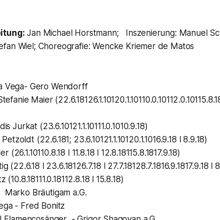
itung:
Jan Michael Horstmann; Inszenierung: Manuel S
efan Wiel; Choreografie: Wencke Kriemer de Matos
la Vega- Gero Wendorff
Stefanie Maier (22.6.18126.1.10120.1.10110.0.10112.0.10115.8.18
dis Jurkat (23.6.10121.1.10111.0.1010.9.18)
tzoldt (22.6.181; 23.6.10121.1.10120.1.1016.9.18 l 8.9.18)
(26.1.10110.8.18 l 11.8.18 l 12.8.18115.8.1817.9.18)
ig (22.6.18 l 23.6.18126.7.18 l 27.7.18128.7.1816.9.1817.9.18 l 8
z (10.8.18111.0.18112.8.18 l 15.8.18)
- Marko Bräutigam a.G.
ega - Fred Bonitz
t I Flamencosänger - Grigor Shagoyan a.G.