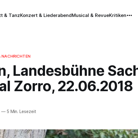
tt & Tanz
Konzert & Liederabend
Musical & Revue
Kritiken
& NACHRICHTEN
n, Landesbühne Sac
al Zorro, 22.06.2018
8
—
5 Min. Lesezeit