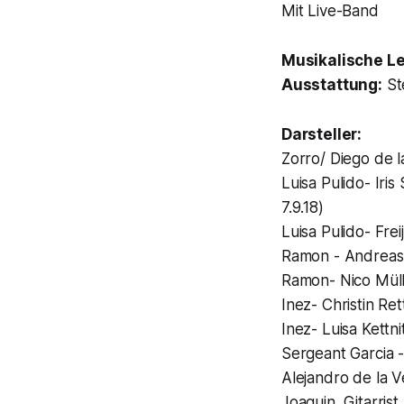
Mit Live-Band
Musikalische Le
Ausstattung:
St
Darsteller:
Zorro/ Diego de 
Luisa Pulido- Iris 
7.9.18)
Luisa Pulido- Freij
Ramon - Andreas Pe
Ramon- Nico Müller 
Inez- Christin Rett
Inez- Luisa Kettnit
Sergeant Garcia 
Alejandro de la V
Joaquin, Gitarris