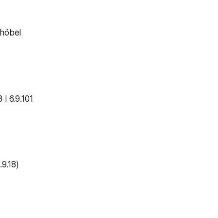
chöbel
 l 6.9.101
.9.18)