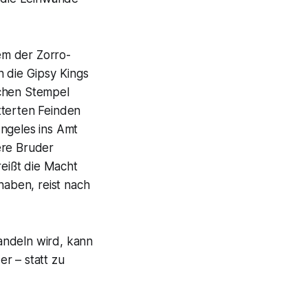
em der Zorro-
n die Gipsy Kings
schen Stempel
tterten Feinden
Angeles ins Amt
ere Bruder
reißt die Macht
haben, reist nach
andeln wird, kann
er – statt zu