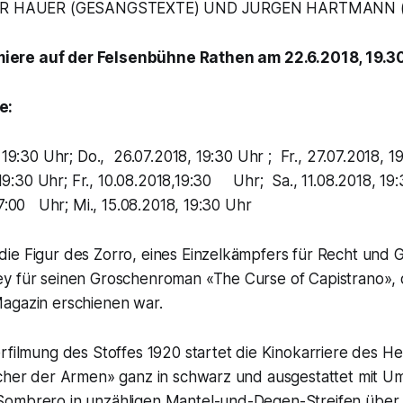
R HAUER (GESANGSTEXTE) UND JÜRGEN HARTMANN 
iere auf der Felsenbühne Rathen am 22.6.2018, 19.3
e:
19:30 Uhr; Do., 26.07.2018, 19:30 Uhr ; Fr., 27.07.2018, 1
0 Uhr; Fr., 10.08.2018,19:30 Uhr; Sa., 11.08.2018, 19:
7:00 Uhr; Mi., 15.08.2018, 19:30 Uhr
ie Figur des Zorro, eines Einzelkämpfers für Recht und G
y für seinen Groschenroman «The Curse of Capistrano», d
agazin erschienen war.
rfilmung des Stoffes 1920 startet die Kinokarriere des H
ächer der Armen» ganz in schwarz und ausgestattet mit 
Sombrero in unzähligen Mantel-und-Degen-Streifen über