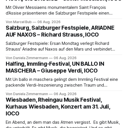
Mit Olivier Messiaens monumentalem Saint François
d’Assise präsentieren die Salzburger Festspiele einen
außergewöhnlichen Opernabend. Romeo Castellucci gelingt
Von Marcel Bub
06 Aug. 2026
eine bildgewaltige Inszenierung, Maxime Pascal entfaltet
Salzburg, Salzburger Festspiele, ARIADNE
die komplexe Partitur eindrucksvoll, Philippe Sly berührt als
AUF NAXOS – Richard Strauss, IOCO
Franziskus.
Salzburger Festspiele: Ersan Mondtag verlegt Richard
Strauss' Ariadne auf Naxos auf den Mars und verbindet
Science-Fiction mit Opernklassik. Musikalisch überzeugt die
Von Daniela Zimmermann
06 Aug. 2026
Aufführung mit starken Solisten und den Wiener
Halfing, Immling-Festival, UN BALLO IN
Philharmonikern, szenisch bleibt der zweite Akt jedoch
MASCHERA – Giuseppe Verdi, IOCO
hinter den Erwartungen zurück.
Mit Un ballo in maschera gelingt dem Immling Festival eine
packende Verdi-Inszenierung zwischen Traum und
Wirklichkeit. Verena von Kerssenbrock verbindet
Von Daniela Zimmermann
06 Aug. 2026
psychologische Tiefe mit starken Bildern, getragen von
Wiesbaden, Rheingau Musik Festival,
einem spielfreudigen Ensemble und einer musikalisch
Kurhaus Wiesbaden, Konzert am 31. Juli,
überzeugenden Gesamtleistung.
IOCO
Ein Abend, an dem man das Atmen vergisst. Es gibt Musik,