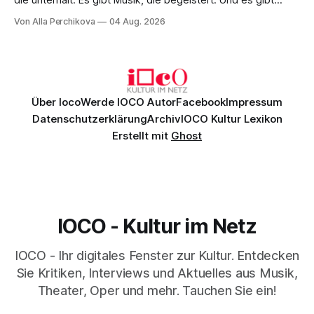
die unterhält. Es gibt Musik, die begeistert. Und es gibt
Musik, nach der man minutenlang kein Wort sagen kann.
Von Alla Perchikova
04 Aug. 2026
Genau so war der Abend im Kurhaus Wiesbaden, an dem
Johannes Brahms’ Erstes Klavierkonzert d-Moll op. 15 mit
Daniil
Über Ioco
Werde IOCO Autor
Facebook
Impressum
Datenschutzerklärung
Archiv
IOCO Kultur Lexikon
Erstellt mit
Ghost
IOCO - Kultur im Netz
IOCO - Ihr digitales Fenster zur Kultur. Entdecken
Sie Kritiken, Interviews und Aktuelles aus Musik,
Theater, Oper und mehr. Tauchen Sie ein!