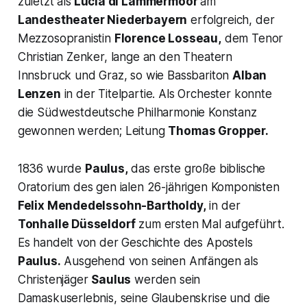
zuletzt als
Lucia di Lammermoor
am
Landestheater Niederbayern
erfolgreich, der
Mezzosopranistin
Florence Losseau,
dem Tenor
Christian Zenker, lange an den Theatern
Innsbruck und Graz, so wie Bassbariton
Alban
Lenzen
in der Titelpartie. Als Orchester konnte
die Südwestdeutsche Philharmonie Konstanz
gewonnen werden; Leitung
Thomas Gropper.
1836 wurde
Paulus,
das erste große biblische
Oratorium des gen ialen 26-jährigen Komponisten
Felix Mendedelssohn-Bartholdy,
in der
Tonhalle Düsseldorf
zum ersten Mal aufgeführt.
Es handelt von der Geschichte des Apostels
Paulus.
Ausgehend von seinen Anfängen als
Christenjäger
Saulus
werden sein
Damaskuserlebnis, seine Glaubenskrise und die