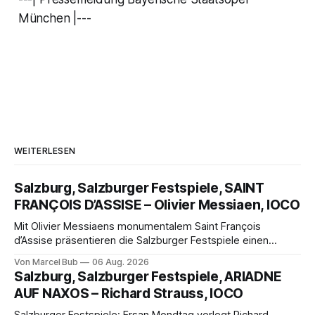
München |---
WEITERLESEN
Salzburg, Salzburger Festspiele, SAINT
FRANÇOIS D’ASSISE – Olivier Messiaen, IOCO
Mit Olivier Messiaens monumentalem Saint François
d’Assise präsentieren die Salzburger Festspiele einen
außergewöhnlichen Opernabend. Romeo Castellucci gelingt
Von Marcel Bub
06 Aug. 2026
eine bildgewaltige Inszenierung, Maxime Pascal entfaltet
Salzburg, Salzburger Festspiele, ARIADNE
die komplexe Partitur eindrucksvoll, Philippe Sly berührt als
AUF NAXOS – Richard Strauss, IOCO
Franziskus.