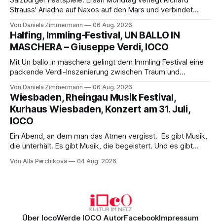
Salzburger Festspiele: Ersan Mondtag verlegt Richard
Strauss' Ariadne auf Naxos auf den Mars und verbindet
Science-Fiction mit Opernklassik. Musikalisch überzeugt die
Von Daniela Zimmermann
06 Aug. 2026
Aufführung mit starken Solisten und den Wiener
Halfing, Immling-Festival, UN BALLO IN
Philharmonikern, szenisch bleibt der zweite Akt jedoch
MASCHERA – Giuseppe Verdi, IOCO
hinter den Erwartungen zurück.
Mit Un ballo in maschera gelingt dem Immling Festival eine
packende Verdi-Inszenierung zwischen Traum und
Wirklichkeit. Verena von Kerssenbrock verbindet
Von Daniela Zimmermann
06 Aug. 2026
psychologische Tiefe mit starken Bildern, getragen von
Wiesbaden, Rheingau Musik Festival,
einem spielfreudigen Ensemble und einer musikalisch
Kurhaus Wiesbaden, Konzert am 31. Juli,
überzeugenden Gesamtleistung.
IOCO
Ein Abend, an dem man das Atmen vergisst. Es gibt Musik,
die unterhält. Es gibt Musik, die begeistert. Und es gibt
Musik, nach der man minutenlang kein Wort sagen kann.
Von Alla Perchikova
04 Aug. 2026
Genau so war der Abend im Kurhaus Wiesbaden, an dem
Johannes Brahms’ Erstes Klavierkonzert d-Moll op. 15 mit
Daniil
Über Ioco
Werde IOCO Autor
Facebook
Impressum