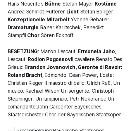
Hans Neuenfels
Bühne
Stefan Mayer
Kostüme
Andrea Schmidt-Futterer
Licht
Stefan Bolliger
Konzeptionelle
Mitarbeit
Yvonne Gebauer
Dramaturgie
Rainer Karlitschek, Benedikt
Stampfli
Chor
Sören Eckhoff
BESETZUNG
: Manon Lescaut:
Ermonela Jaho,
Lescaut:
Rodion Pogossov
Il cavaliere Renato Des
Grieux: B
randon Jovanovich, Geronte di Ravoir:
Roland Bracht,
Edmondo: Dean Power, L'oste:
Christian Rieger Il maestro di ballo: Ulrich Reß, Un
musico: Rachael Wilson Un sergente: Christoph
Stephinger, Un lampionaio: Petr Nekoranec Un
comandante:John Carpenter Bayerisches
Staatsorchester Chor der Bayerischen Staatsoper
---| Pressemeldung Bayerische Staatsoper