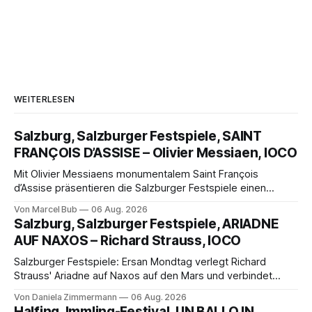
WEITERLESEN
Salzburg, Salzburger Festspiele, SAINT
FRANÇOIS D’ASSISE – Olivier Messiaen, IOCO
Mit Olivier Messiaens monumentalem Saint François
d’Assise präsentieren die Salzburger Festspiele einen
außergewöhnlichen Opernabend. Romeo Castellucci gelingt
Von Marcel Bub
06 Aug. 2026
eine bildgewaltige Inszenierung, Maxime Pascal entfaltet
Salzburg, Salzburger Festspiele, ARIADNE
die komplexe Partitur eindrucksvoll, Philippe Sly berührt als
AUF NAXOS – Richard Strauss, IOCO
Franziskus.
Salzburger Festspiele: Ersan Mondtag verlegt Richard
Strauss' Ariadne auf Naxos auf den Mars und verbindet
Science-Fiction mit Opernklassik. Musikalisch überzeugt die
Von Daniela Zimmermann
06 Aug. 2026
Aufführung mit starken Solisten und den Wiener
Halfing, Immling-Festival, UN BALLO IN