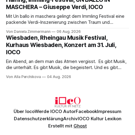
Philharmonikern, szenisch bleibt der zweite Akt jedoch
MASCHERA – Giuseppe Verdi, IOCO
hinter den Erwartungen zurück.
Mit Un ballo in maschera gelingt dem Immling Festival eine
packende Verdi-Inszenierung zwischen Traum und
Wirklichkeit. Verena von Kerssenbrock verbindet
Von Daniela Zimmermann
06 Aug. 2026
psychologische Tiefe mit starken Bildern, getragen von
Wiesbaden, Rheingau Musik Festival,
einem spielfreudigen Ensemble und einer musikalisch
Kurhaus Wiesbaden, Konzert am 31. Juli,
überzeugenden Gesamtleistung.
IOCO
Ein Abend, an dem man das Atmen vergisst. Es gibt Musik,
die unterhält. Es gibt Musik, die begeistert. Und es gibt
Musik, nach der man minutenlang kein Wort sagen kann.
Von Alla Perchikova
04 Aug. 2026
Genau so war der Abend im Kurhaus Wiesbaden, an dem
Johannes Brahms’ Erstes Klavierkonzert d-Moll op. 15 mit
Daniil
Über Ioco
Werde IOCO Autor
Facebook
Impressum
Datenschutzerklärung
Archiv
IOCO Kultur Lexikon
Erstellt mit
Ghost