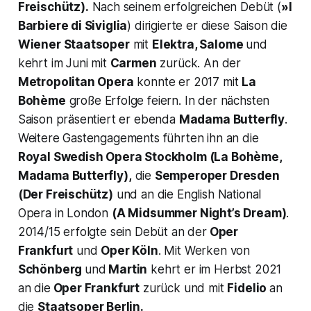
Freischütz
).
Nach seinem erfolgreichen Debüt (
»l
Barbiere di Siviglia
) dirigierte er diese Saison die
Wiener Staatsoper
mit
Elektra, Salome
und
kehrt im Juni mit
Carmen
zurück. An der
Metropolitan Opera
konnte er 2017 mit
La
Bohème
große Erfolge feiern. In der nächsten
Saison präsentiert er ebenda
Madama Butterfly
.
Weitere Gastengagements führten ihn an die
Royal Swedish Opera Stockholm (
La Bohème,
Madama Butterfly)
,
die
Semperoper Dresden
(Der Freischütz)
und an die English National
Opera in London
(A Midsummer Night’s Dream)
.
2014/15 erfolgte sein Debüt an der
Oper
Frankfurt
und
Oper Köln
. Mit Werken von
Schönberg
und
Martin
kehrt er im Herbst 2021
an die
Oper Frankfurt
zurück und mit
Fidelio
an
die
Staatsoper Berlin.