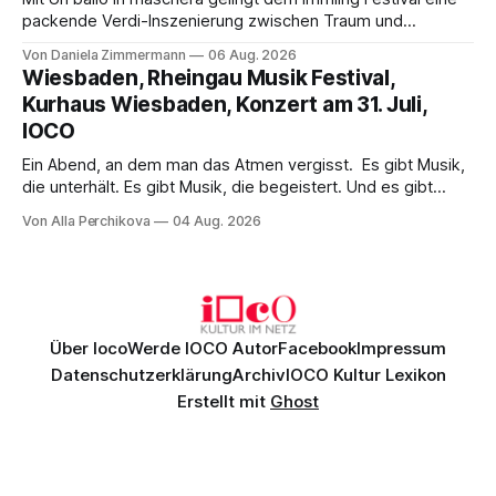
packende Verdi-Inszenierung zwischen Traum und
Wirklichkeit. Verena von Kerssenbrock verbindet
Von Daniela Zimmermann
06 Aug. 2026
psychologische Tiefe mit starken Bildern, getragen von
Wiesbaden, Rheingau Musik Festival,
einem spielfreudigen Ensemble und einer musikalisch
Kurhaus Wiesbaden, Konzert am 31. Juli,
überzeugenden Gesamtleistung.
IOCO
Ein Abend, an dem man das Atmen vergisst. Es gibt Musik,
die unterhält. Es gibt Musik, die begeistert. Und es gibt
Musik, nach der man minutenlang kein Wort sagen kann.
Von Alla Perchikova
04 Aug. 2026
Genau so war der Abend im Kurhaus Wiesbaden, an dem
Johannes Brahms’ Erstes Klavierkonzert d-Moll op. 15 mit
Daniil
Über Ioco
Werde IOCO Autor
Facebook
Impressum
Datenschutzerklärung
Archiv
IOCO Kultur Lexikon
Erstellt mit
Ghost