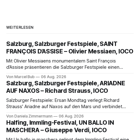
WEITERLESEN
Salzburg, Salzburger Festspiele, SAINT
FRANÇOIS D’ASSISE – Olivier Messiaen, IOCO
Mit Olivier Messiaens monumentalem Saint François
d’Assise präsentieren die Salzburger Festspiele einen
außergewöhnlichen Opernabend. Romeo Castellucci gelingt
Von Marcel Bub
06 Aug. 2026
eine bildgewaltige Inszenierung, Maxime Pascal entfaltet
Salzburg, Salzburger Festspiele, ARIADNE
die komplexe Partitur eindrucksvoll, Philippe Sly berührt als
AUF NAXOS – Richard Strauss, IOCO
Franziskus.
Salzburger Festspiele: Ersan Mondtag verlegt Richard
Strauss' Ariadne auf Naxos auf den Mars und verbindet
Science-Fiction mit Opernklassik. Musikalisch überzeugt die
Von Daniela Zimmermann
06 Aug. 2026
Aufführung mit starken Solisten und den Wiener
Halfing, Immling-Festival, UN BALLO IN
Philharmonikern, szenisch bleibt der zweite Akt jedoch
MASCHERA – Giuseppe Verdi, IOCO
hinter den Erwartungen zurück.
Mit Un ballo in maschera gelingt dem Immling Festival eine