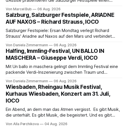
d’Assise präsentieren die Salzburger Festspiele einen
außergewöhnlichen Opernabend. Romeo Castellucci gelingt
Von Marcel Bub
06 Aug. 2026
eine bildgewaltige Inszenierung, Maxime Pascal entfaltet
Salzburg, Salzburger Festspiele, ARIADNE
die komplexe Partitur eindrucksvoll, Philippe Sly berührt als
AUF NAXOS – Richard Strauss, IOCO
Franziskus.
Salzburger Festspiele: Ersan Mondtag verlegt Richard
Strauss' Ariadne auf Naxos auf den Mars und verbindet
Science-Fiction mit Opernklassik. Musikalisch überzeugt die
Von Daniela Zimmermann
06 Aug. 2026
Aufführung mit starken Solisten und den Wiener
Halfing, Immling-Festival, UN BALLO IN
Philharmonikern, szenisch bleibt der zweite Akt jedoch
MASCHERA – Giuseppe Verdi, IOCO
hinter den Erwartungen zurück.
Mit Un ballo in maschera gelingt dem Immling Festival eine
packende Verdi-Inszenierung zwischen Traum und
Wirklichkeit. Verena von Kerssenbrock verbindet
Von Daniela Zimmermann
06 Aug. 2026
psychologische Tiefe mit starken Bildern, getragen von
Wiesbaden, Rheingau Musik Festival,
einem spielfreudigen Ensemble und einer musikalisch
Kurhaus Wiesbaden, Konzert am 31. Juli,
überzeugenden Gesamtleistung.
IOCO
Ein Abend, an dem man das Atmen vergisst. Es gibt Musik,
die unterhält. Es gibt Musik, die begeistert. Und es gibt
Musik, nach der man minutenlang kein Wort sagen kann.
Von Alla Perchikova
04 Aug. 2026
Genau so war der Abend im Kurhaus Wiesbaden, an dem