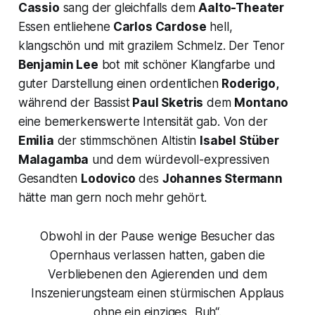
Cassio
sang der gleichfalls dem
Aalto-Theater
Essen entliehene
Carlos Cardose
hell,
klangschön und mit grazilem Schmelz. Der Tenor
Benjamin Lee
bot mit schöner Klangfarbe und
guter Darstellung einen ordentlichen
Roderigo,
während der Bassist
Paul Sketris
dem
Montano
eine bemerkenswerte Intensität gab. Von der
Emilia
der stimmschönen Altistin
Isabel Stüber
Malagamba
und dem würdevoll-expressiven
Gesandten
Lodovico
des
Johannes Stermann
hätte man gern noch mehr gehört.
Obwohl in der Pause wenige Besucher das
Opernhaus verlassen hatten, gaben die
Verbliebenen den Agierenden und dem
Inszenierungsteam einen stürmischen Applaus
ohne ein einziges „Buh“.