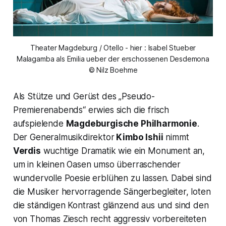
Theater Magdeburg / Otello - hier : Isabel Stueber
Malagamba als Emilia ueber der erschossenen Desdemona
© Nilz Boehme
Als Stütze und Gerüst des
„Pseudo-
Premierenabends
“ erwies sich die frisch
aufspielende
Magdeburgische Philharmonie
.
Der Generalmusikdirektor
Kimbo Ishii
nimmt
Verdis
wuchtige Dramatik wie ein Monument an,
um in kleinen Oasen umso überraschender
wundervolle Poesie erblühen zu lassen. Dabei sind
die Musiker hervorragende Sängerbegleiter, loten
die ständigen Kontrast glänzend aus und sind den
von Thomas Ziesch recht aggressiv vorbereiteten