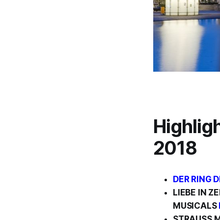
Highlig
2018
DER RING 
LIEBE IN 
MUSICALS
STRAUSS M