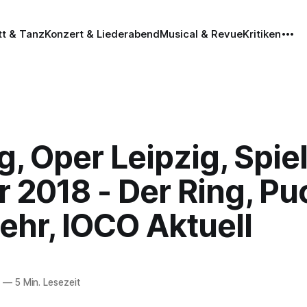
tt & Tanz
Konzert & Liederabend
Musical & Revue
Kritiken
g, Oper Leipzig, Spie
 2018 - Der Ring, Pu
ehr, IOCO Aktuell
7
—
5 Min. Lesezeit