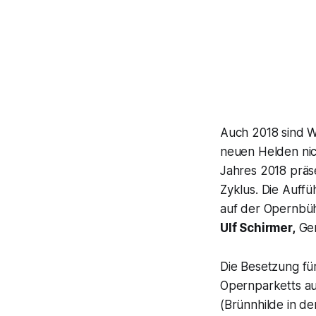
Auch 2018 sind W
neuen Helden nic
Jahres 2018 präs
Zyklus. Die Auffü
auf der Opernbüh
Ulf Schirmer,
Gen
Die Besetzung fü
Opernparketts au
(Brünnhilde in d