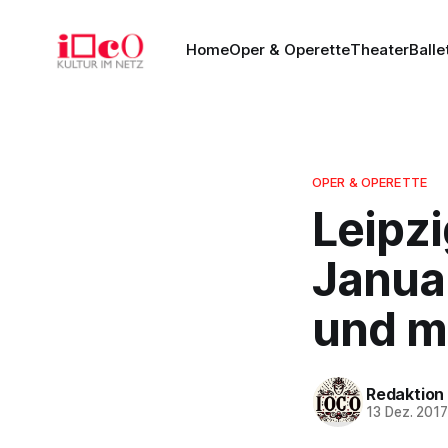
Home
Oper & Operette
Theater
Balle
OPER & OPERETTE
Leipzi
Januar
und m
Redaktion
13 Dez. 201