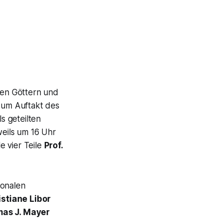
ten Göttern und
zum Auftakt des
ls geteilten
weils um 16 Uhr
e vier Teile
Prof.
ionalen
istiane Libor
as J. Mayer