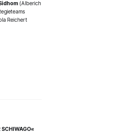
 Sidhom
(Alberich
Regieteams
ola Reichert
 SCHIWAGO«