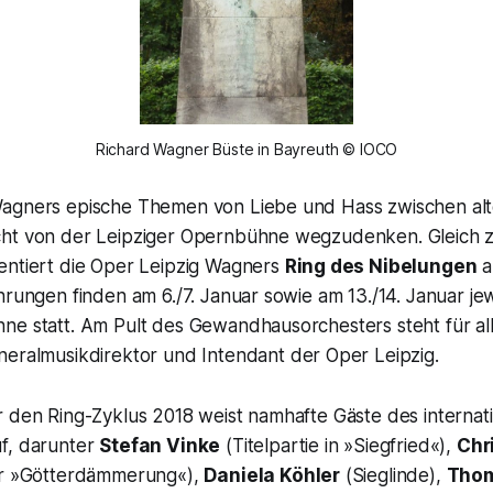
Richard Wagner Büste in Bayreuth © IOCO
agners epische Themen von Liebe und Hass zwischen al
ht von der Leipziger Opernbühne wegzudenken. Gleich 
entiert die Oper Leipzig Wagners
Ring des Nibelungen
a
hrungen finden am 6./7. Januar sowie am 13./14. Januar je
ne statt. Am Pult des Gewandhausorchesters steht für all
eralmusikdirektor und Intendant der Oper Leipzig.
r den Ring-Zyklus 2018 weist namhafte Gäste des internat
f, darunter
Stefan Vinke
(Titelpartie in »Siegfried«),
Chr
er »Götterdämmerung«),
Daniela Köhler
(Sieglinde),
Thom