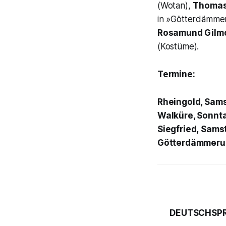
(Wotan),
Thomas
in »Götterdämmer
Rosamund Gilm
(Kostüme).
Termine:
Rheingold
, Sams
Walküre
, Sonnt
Siegfried,
Samsta
Götterdämmeru
DEUTSCHSPR