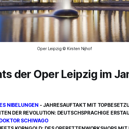
Oper Leipzig © Kirsten Nijhof
hts der Oper Leipzig im Ja
DES NIBELUNGEN
- JAHRESAUFTAKT MIT TOPBESETZ
ZEITEN DER REVOLUTION: DEUTSCHSPRACHIGE
ERSTA
DOKTOR SCHIWAGO
EETS KORNGOLD: DES OPERETTENWORKSHOPS MIT 