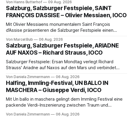
Von Hanns Butterhof
09 Aug. 2026
Münster der Vorhang zur neuen Show Circus hebt, erkundet
Salzburg, Salzburger Festspiele, SAINT
wohl auch eine junge Frau, wie es ist, wenn der Zirkus ins
FRANÇOIS D’ASSISE – Olivier Messiaen, IOCO
Varieté kommt.
Mit Olivier Messiaens monumentalem Saint François
d’Assise präsentieren die Salzburger Festspiele einen
außergewöhnlichen Opernabend. Romeo Castellucci gelingt
Von Marcel Bub
06 Aug. 2026
eine bildgewaltige Inszenierung, Maxime Pascal entfaltet
Salzburg, Salzburger Festspiele, ARIADNE
die komplexe Partitur eindrucksvoll, Philippe Sly berührt als
AUF NAXOS – Richard Strauss, IOCO
Franziskus.
Salzburger Festspiele: Ersan Mondtag verlegt Richard
Strauss' Ariadne auf Naxos auf den Mars und verbindet
Science-Fiction mit Opernklassik. Musikalisch überzeugt die
Von Daniela Zimmermann
06 Aug. 2026
Aufführung mit starken Solisten und den Wiener
Halfing, Immling-Festival, UN BALLO IN
Philharmonikern, szenisch bleibt der zweite Akt jedoch
MASCHERA – Giuseppe Verdi, IOCO
hinter den Erwartungen zurück.
Mit Un ballo in maschera gelingt dem Immling Festival eine
packende Verdi-Inszenierung zwischen Traum und
Wirklichkeit. Verena von Kerssenbrock verbindet
Von Daniela Zimmermann
06 Aug. 2026
psychologische Tiefe mit starken Bildern, getragen von
einem spielfreudigen Ensemble und einer musikalisch
überzeugenden Gesamtleistung.