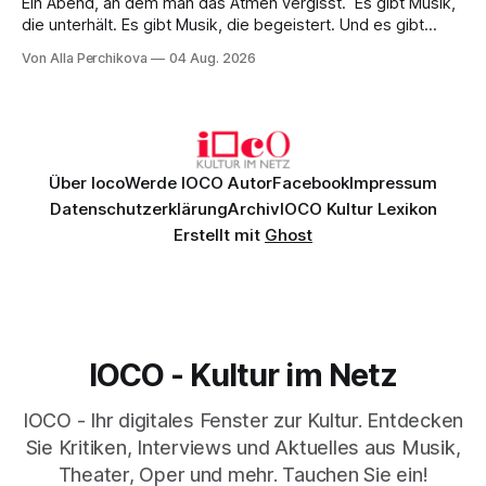
Ein Abend, an dem man das Atmen vergisst. Es gibt Musik,
die unterhält. Es gibt Musik, die begeistert. Und es gibt
Musik, nach der man minutenlang kein Wort sagen kann.
Von Alla Perchikova
04 Aug. 2026
Genau so war der Abend im Kurhaus Wiesbaden, an dem
Johannes Brahms’ Erstes Klavierkonzert d-Moll op. 15 mit
Daniil
Über Ioco
Werde IOCO Autor
Facebook
Impressum
Datenschutzerklärung
Archiv
IOCO Kultur Lexikon
Erstellt mit
Ghost
IOCO - Kultur im Netz
IOCO - Ihr digitales Fenster zur Kultur. Entdecken
Sie Kritiken, Interviews und Aktuelles aus Musik,
Theater, Oper und mehr. Tauchen Sie ein!