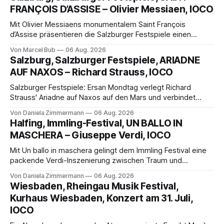
FRANÇOIS D’ASSISE – Olivier Messiaen, IOCO
Mit Olivier Messiaens monumentalem Saint François
d’Assise präsentieren die Salzburger Festspiele einen
außergewöhnlichen Opernabend. Romeo Castellucci gelingt
Von Marcel Bub
06 Aug. 2026
eine bildgewaltige Inszenierung, Maxime Pascal entfaltet
Salzburg, Salzburger Festspiele, ARIADNE
die komplexe Partitur eindrucksvoll, Philippe Sly berührt als
AUF NAXOS – Richard Strauss, IOCO
Franziskus.
Salzburger Festspiele: Ersan Mondtag verlegt Richard
Strauss' Ariadne auf Naxos auf den Mars und verbindet
Science-Fiction mit Opernklassik. Musikalisch überzeugt die
Von Daniela Zimmermann
06 Aug. 2026
Aufführung mit starken Solisten und den Wiener
Halfing, Immling-Festival, UN BALLO IN
Philharmonikern, szenisch bleibt der zweite Akt jedoch
MASCHERA – Giuseppe Verdi, IOCO
hinter den Erwartungen zurück.
Mit Un ballo in maschera gelingt dem Immling Festival eine
packende Verdi-Inszenierung zwischen Traum und
Wirklichkeit. Verena von Kerssenbrock verbindet
Von Daniela Zimmermann
06 Aug. 2026
psychologische Tiefe mit starken Bildern, getragen von
Wiesbaden, Rheingau Musik Festival,
einem spielfreudigen Ensemble und einer musikalisch
Kurhaus Wiesbaden, Konzert am 31. Juli,
überzeugenden Gesamtleistung.
IOCO