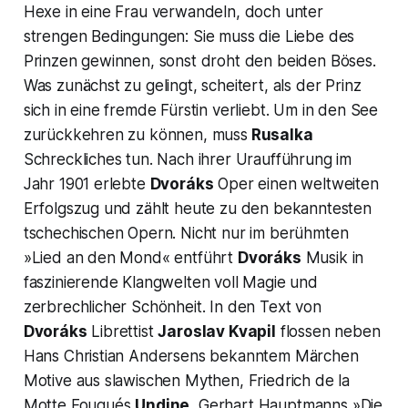
Hexe in eine Frau verwandeln, doch unter
strengen Bedingungen: Sie muss die Liebe des
Prinzen gewinnen, sonst droht den beiden Böses.
Was zunächst zu gelingt, scheitert, als der Prinz
sich in eine fremde Fürstin verliebt. Um in den See
zurückkehren zu können, muss
Rusalka
Schreckliches tun. Nach ihrer Uraufführung im
Jahr 1901 erlebte
Dvoráks
Oper einen weltweiten
Erfolgszug und zählt heute zu den bekanntesten
tschechischen Opern. Nicht nur im berühmten
»Lied an den Mond«
entführt
Dvoráks
Musik in
faszinierende Klangwelten voll Magie und
zerbrechlicher Schönheit. In den Text von
Dvoráks
Librettist
Jaroslav Kvapil
flossen neben
Hans Christian Andersens bekanntem Märchen
Motive aus slawischen Mythen, Friedrich de la
Motte Fouqués
Undine,
Gerhart Hauptmanns »Die