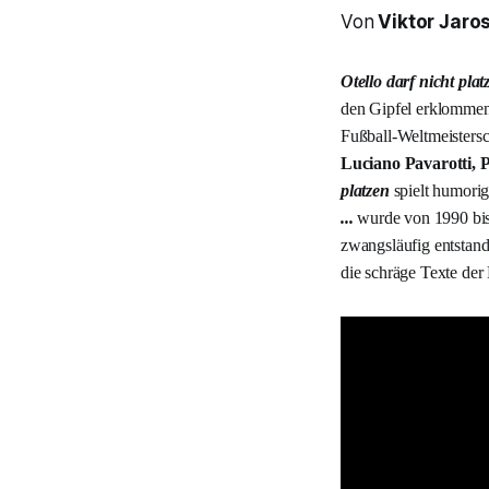
Von
Viktor Jaro
Otello darf nicht plat
den Gipfel erklomme
Fußball-Weltmeistersch
Luciano Pavarotti, 
platzen
spielt humorig
...
wurde von 1990 bis
zwangsläufig entstan
die schräge Texte der