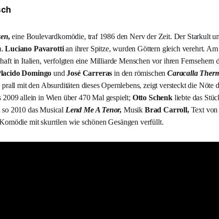
sch
zen,
eine Boulevardkomödie, traf 1986 den Nerv der Zeit. Der Starkult u
n.
Luciano Pavarotti
an ihrer Spitze, wurden Göttern gleich verehrt. Am
aft in Italien, verfolgten eine Milliarde Menschen vor ihren Fernsehern d
Placido Domingo
und
José Carreras
in den römischen
Caracalla Ther
 prall mit den Absurditäten dieses Opernlebens, zeigt versteckt die Nöt
 2009 allein in Wien über 470 Mal gespielt;
Otto Schenk
liebte das Stü
d so 2010 das Musical
Lend Me A Tenor,
Musik
Brad Carroll,
Text vo
 Komödie mit skurrilen wie schönen Gesängen verfüllt.