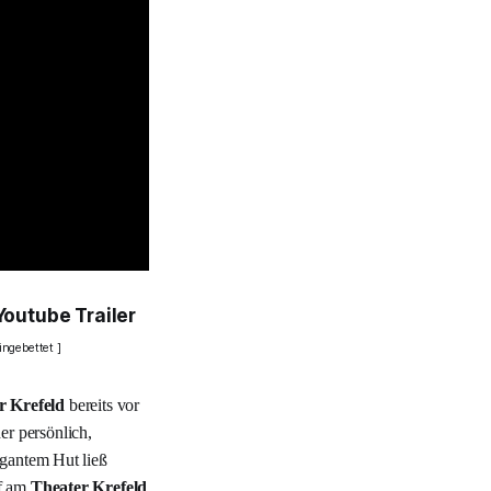
Youtube Trailer
ingebettet ]
r Krefeld
bereits vor
er persönlich,
egantem Hut ließ
uf am
Theater Krefeld