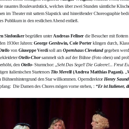
wie rasantes Boulevardstück, welches über zwei Stunden sämtliche Klische
n im Theater mit sattem Slapstick und hinreißender Choreographie bedi
es Publikum in den restlichen Abend entließ.
en Sinfoniker
begrüßen unter
Andreas Fellner
die Besucher mit flotte
 den 1930er Jahren:
George Gershwin, Cole Porter
klingen durch, Klass
Otello
von
Giuseppe Verdi
soll am
Opernhaus Cleveland
gegeben werde
gekleideter
Otello-Chor
sammelt sich auf der Bühne (Foto oben) und prob
erhöht, den
Otello-
Sturmchor: „
Seht Das Segel! Die Galeere!... Freut Euc
igen italienischen Startenors
Tito Merelli
(Andrea Matthias Pagani
)
.
„
W
im Bühnenhintergrund den Star willkommen. Operndirektor
Henry Saund
mpfang: Die Damen des Chores mögen vorne stehen, :
“Er ist Italiener, 