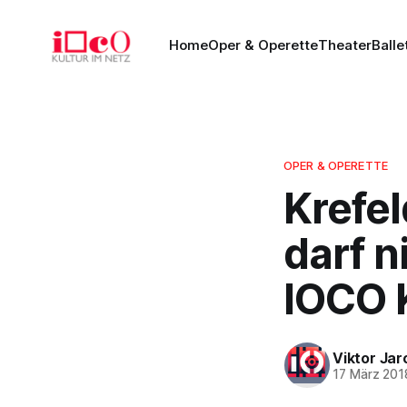
Home
Oper & Operette
Theater
Balle
OPER & OPERETTE
Krefel
darf n
IOCO K
Viktor Ja
17 März 201