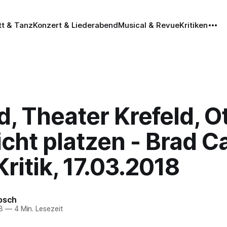
tt & Tanz
Konzert & Liederabend
Musical & Revue
Kritiken
d, Theater Krefeld, O
icht platzen - Brad Ca
ritik, 17.03.2018
rosch
8
—
4 Min. Lesezeit