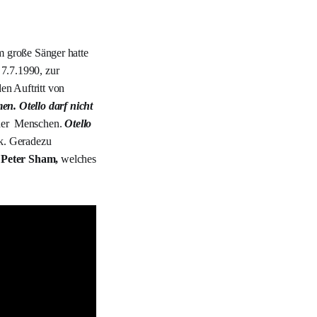
m große Sänger hatte
 7.7.1990, zur
en Auftritt von
men.
Otello darf nicht
e der Menschen.
Otello
ck. Geradezu
n
Peter Sham,
welches