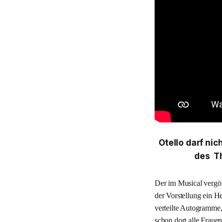
Otello darf nic
des T
Der im Musical vergöt
der Vorstellung ein H
verteilte Autogramme,
schon dort alle Fraue