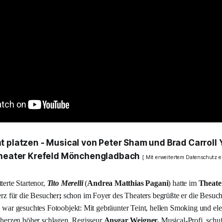
ht platzen -
Musical von Peter Sham und Brad Carroll 
heater Krefeld Mönchengladbach
[ Mit erweitertem Datenschutz e
terte Startenor,
Tito Merelli
(
Andrea Matthias Pagani
) hatte im
Theate
erz für die Besucher
;
schon im Foyer des Theaters begrüßte er die Besuch
 war gesuchtes Fotoobjekt: Mit gebräunter Teint, hellen Smoking und el
nherzen höher schlagen. Regisseur
Ansgar Weigner,
Musical-Profi, sch