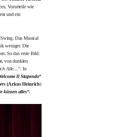
es, Vorurteile wie
ent und ein
m Swing. Das Musical
ik weniger. Die
n. So das erste Bild:
t, von dunklen
h Alle....
“. In
elcome Il Stupendo“
ers
(Arkus Heinrich
)
die küssen alles“.