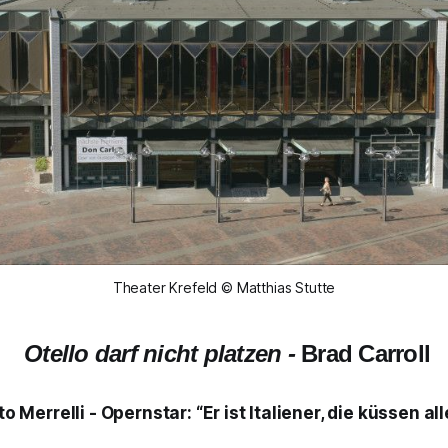
Theater Krefeld © Matthias Stutte
Otello darf nicht platzen
-
Brad Carroll
to Merrelli
- Opernstar:
“Er ist Italiener, die küssen all