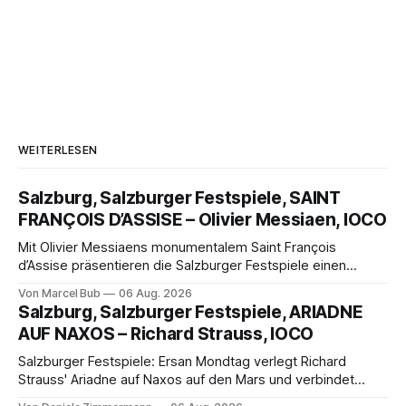
WEITERLESEN
Salzburg, Salzburger Festspiele, SAINT
FRANÇOIS D’ASSISE – Olivier Messiaen, IOCO
Mit Olivier Messiaens monumentalem Saint François
d’Assise präsentieren die Salzburger Festspiele einen
außergewöhnlichen Opernabend. Romeo Castellucci gelingt
Von Marcel Bub
06 Aug. 2026
eine bildgewaltige Inszenierung, Maxime Pascal entfaltet
Salzburg, Salzburger Festspiele, ARIADNE
die komplexe Partitur eindrucksvoll, Philippe Sly berührt als
AUF NAXOS – Richard Strauss, IOCO
Franziskus.
Salzburger Festspiele: Ersan Mondtag verlegt Richard
Strauss' Ariadne auf Naxos auf den Mars und verbindet
Science-Fiction mit Opernklassik. Musikalisch überzeugt die