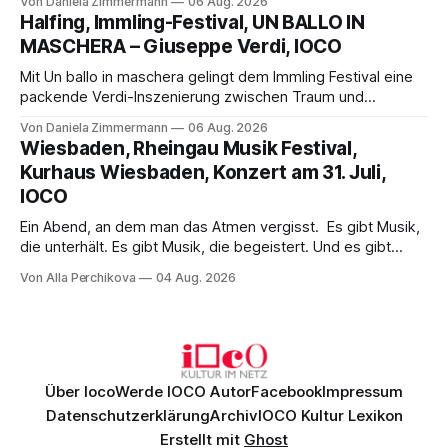
Von Daniela Zimmermann
06 Aug. 2026
Aufführung mit starken Solisten und den Wiener
Halfing, Immling-Festival, UN BALLO IN
Philharmonikern, szenisch bleibt der zweite Akt jedoch
MASCHERA – Giuseppe Verdi, IOCO
hinter den Erwartungen zurück.
Mit Un ballo in maschera gelingt dem Immling Festival eine
packende Verdi-Inszenierung zwischen Traum und
Wirklichkeit. Verena von Kerssenbrock verbindet
Von Daniela Zimmermann
06 Aug. 2026
psychologische Tiefe mit starken Bildern, getragen von
Wiesbaden, Rheingau Musik Festival,
einem spielfreudigen Ensemble und einer musikalisch
Kurhaus Wiesbaden, Konzert am 31. Juli,
überzeugenden Gesamtleistung.
IOCO
Ein Abend, an dem man das Atmen vergisst. Es gibt Musik,
die unterhält. Es gibt Musik, die begeistert. Und es gibt
Musik, nach der man minutenlang kein Wort sagen kann.
Von Alla Perchikova
04 Aug. 2026
Genau so war der Abend im Kurhaus Wiesbaden, an dem
Johannes Brahms’ Erstes Klavierkonzert d-Moll op. 15 mit
Daniil
Über Ioco
Werde IOCO Autor
Facebook
Impressum
Datenschutzerklärung
Archiv
IOCO Kultur Lexikon
Erstellt mit
Ghost