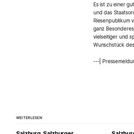
Es ist zu einer g
und das Staatsor
Riesenpublikum v
ganz Besonderes:
vielseitiger und
Wunschstück des S
---| Pressemeldun
WEITERLESEN
Salzburg, Salzburger
Salzbur