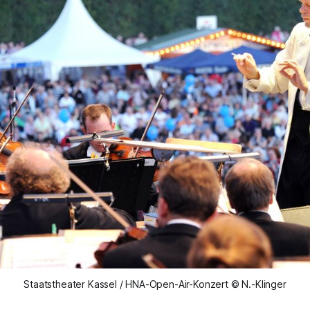
Staatstheater Kassel / HNA-Open-Air-Konzert © N.-Klinger