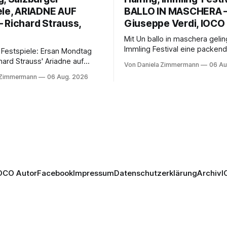
ele, ARIADNE AUF
BALLO IN MASCHERA 
 Richard Strauss,
Giuseppe Verdi, IOCO
Mit Un ballo in maschera geli
Immling Festival eine packend
 Festspiele: Ersan Mondtag
Inszenierung zwischen Traum
hard Strauss' Ariadne auf
Von Daniela Zimmermann
06 Au
Wirklichkeit. Verena von Ker
den Mars und verbindet
 Zimmermann
06 Aug. 2026
verbindet psychologische Tie
ction mit Opernklassik.
starken Bildern, getragen vo
h überzeugt die Aufführung
spielfreudigen Ensemble und 
n Solisten und den Wiener
musikalisch überzeugenden
kern, szenisch bleibt der
Gesamtleistung.
 jedoch hinter den
n zurück.
OCO Autor
Facebook
Impressum
Datenschutzerklärung
Archiv
I