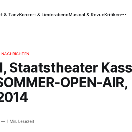
tt & Tanz
Konzert & Liederabend
Musical & Revue
Kritiken
& NACHRICHTEN
, Staatstheater Kass
SOMMER-OPEN-AIR,
.2014
4
—
1 Min. Lesezeit