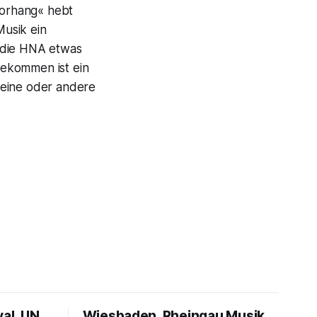
»Vorhang« hebt
Musik ein
d die HNA etwas
gekommen ist ein
 eine oder andere
val, UN
Wiesbaden, Rheingau Musik