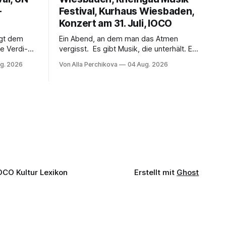
–
Festival, Kurhaus Wiesbaden,
Konzert am 31. Juli, IOCO
ngt dem
Ein Abend, an dem man das Atmen
e Verdi-
vergisst. Es gibt Musik, die unterhält. Es
 und
gibt Musik, die begeistert. Und es gibt
g. 2026
Von Alla Perchikova
04 Aug. 2026
ssenbrock
Musik, nach der man minutenlang kein
fe mit
Wort sagen kann. Genau so war der
n einem
Abend im Kurhaus Wiesbaden, an dem
einer
Johannes Brahms’ Erstes Klavierkonzert
d-Moll op. 15 mit Daniil
OCO Kultur Lexikon
Erstellt mit
Ghost