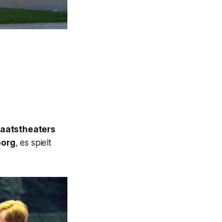
taatstheaters
borg
, es spielt