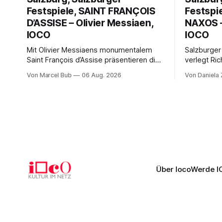
Festspiele, SAINT FRANÇOIS
Festspi
D’ASSISE – Olivier Messiaen,
NAXOS –
IOCO
IOCO
Mit Olivier Messiaens monumentalem
Salzburger
Saint François d’Assise präsentieren die
verlegt Ric
Salzburger Festspiele einen
Naxos auf 
Von Marcel Bub
06 Aug. 2026
Von Daniela
außergewöhnlichen Opernabend.
Science-Fi
Romeo Castellucci gelingt eine
Musikalisc
bildgewaltige Inszenierung, Maxime
mit starke
Pascal entfaltet die komplexe Partitur
Philharmoni
eindrucksvoll, Philippe Sly berührt als
zweite Akt
Franziskus.
Erwartunge
Über Ioco
Werde I