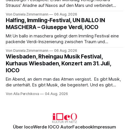
Strauss' Ariadne auf Naxos auf den Mars und verbindet
Science-Fiction mit Opernklassik. Musikalisch überzeugt die
Von Daniela Zimmermann
06 Aug. 2026
Aufführung mit starken Solisten und den Wiener
Halfing, Immling-Festival, UN BALLO IN
Philharmonikern, szenisch bleibt der zweite Akt jedoch
MASCHERA – Giuseppe Verdi, IOCO
hinter den Erwartungen zurück.
Mit Un ballo in maschera gelingt dem Immling Festival eine
packende Verdi-Inszenierung zwischen Traum und
Wirklichkeit. Verena von Kerssenbrock verbindet
Von Daniela Zimmermann
06 Aug. 2026
psychologische Tiefe mit starken Bildern, getragen von
Wiesbaden, Rheingau Musik Festival,
einem spielfreudigen Ensemble und einer musikalisch
Kurhaus Wiesbaden, Konzert am 31. Juli,
überzeugenden Gesamtleistung.
IOCO
Ein Abend, an dem man das Atmen vergisst. Es gibt Musik,
die unterhält. Es gibt Musik, die begeistert. Und es gibt
Musik, nach der man minutenlang kein Wort sagen kann.
Von Alla Perchikova
04 Aug. 2026
Genau so war der Abend im Kurhaus Wiesbaden, an dem
Johannes Brahms’ Erstes Klavierkonzert d-Moll op. 15 mit
Daniil
Über Ioco
Werde IOCO Autor
Facebook
Impressum