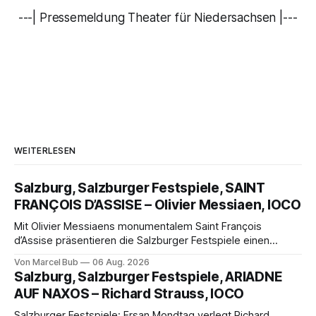
---| Pressemeldung Theater für Niedersachsen |---
WEITERLESEN
Salzburg, Salzburger Festspiele, SAINT
FRANÇOIS D’ASSISE – Olivier Messiaen, IOCO
Mit Olivier Messiaens monumentalem Saint François
d’Assise präsentieren die Salzburger Festspiele einen
außergewöhnlichen Opernabend. Romeo Castellucci gelingt
Von Marcel Bub
06 Aug. 2026
eine bildgewaltige Inszenierung, Maxime Pascal entfaltet
Salzburg, Salzburger Festspiele, ARIADNE
die komplexe Partitur eindrucksvoll, Philippe Sly berührt als
AUF NAXOS – Richard Strauss, IOCO
Franziskus.
Salzburger Festspiele: Ersan Mondtag verlegt Richard