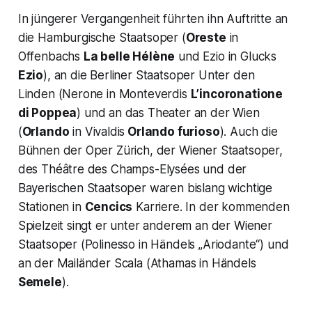
In jüngerer Vergangenheit führten ihn Auftritte an
die Hamburgische Staatsoper (
Oreste
in
Offenbachs
La belle Hélène
und Ezio in Glucks
Ezio
), an die Berliner Staatsoper Unter den
Linden (Nerone in Monteverdis
L’incoronatione
di Poppea
) und an das Theater an der Wien
(
Orlando
in Vivaldis
Orlando furioso
). Auch die
Bühnen der Oper Zürich, der Wiener Staatsoper,
des Théâtre des Champs-Elysées und der
Bayerischen Staatsoper waren bislang wichtige
Stationen in
Cencics
Karriere. In der kommenden
Spielzeit singt er unter anderem an der Wiener
Staatsoper (Polinesso in Händels „Ariodante“) und
an der Mailänder Scala (Athamas in Händels
Semele
).