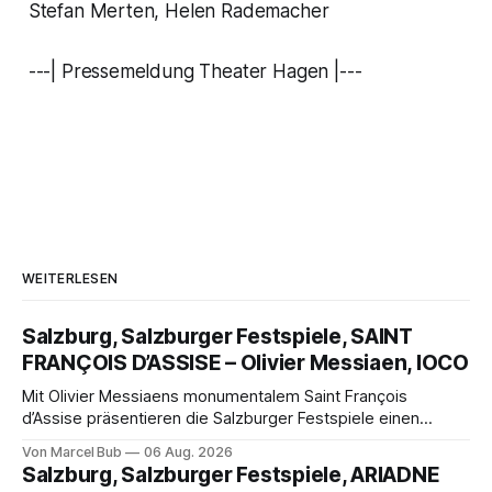
Stefan Merten, Helen Rademacher
---| Pressemeldung Theater Hagen |---
WEITERLESEN
Salzburg, Salzburger Festspiele, SAINT
FRANÇOIS D’ASSISE – Olivier Messiaen, IOCO
Mit Olivier Messiaens monumentalem Saint François
d’Assise präsentieren die Salzburger Festspiele einen
außergewöhnlichen Opernabend. Romeo Castellucci gelingt
Von Marcel Bub
06 Aug. 2026
eine bildgewaltige Inszenierung, Maxime Pascal entfaltet
Salzburg, Salzburger Festspiele, ARIADNE
die komplexe Partitur eindrucksvoll, Philippe Sly berührt als