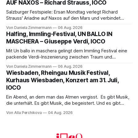
AUF NAXOS – Richard Strauss, IOCO
Franziskus.
Salzburger Festspiele: Ersan Mondtag verlegt Richard
Strauss' Ariadne auf Naxos auf den Mars und verbindet
Science-Fiction mit Opernklassik. Musikalisch überzeugt die
Von Daniela Zimmermann
06 Aug. 2026
Aufführung mit starken Solisten und den Wiener
Halfing, Immling-Festival, UN BALLO IN
Philharmonikern, szenisch bleibt der zweite Akt jedoch
MASCHERA – Giuseppe Verdi, IOCO
hinter den Erwartungen zurück.
Mit Un ballo in maschera gelingt dem Immling Festival eine
packende Verdi-Inszenierung zwischen Traum und
Wirklichkeit. Verena von Kerssenbrock verbindet
Von Daniela Zimmermann
06 Aug. 2026
psychologische Tiefe mit starken Bildern, getragen von
Wiesbaden, Rheingau Musik Festival,
einem spielfreudigen Ensemble und einer musikalisch
Kurhaus Wiesbaden, Konzert am 31. Juli,
überzeugenden Gesamtleistung.
IOCO
Ein Abend, an dem man das Atmen vergisst. Es gibt Musik,
die unterhält. Es gibt Musik, die begeistert. Und es gibt
Musik, nach der man minutenlang kein Wort sagen kann.
Von Alla Perchikova
04 Aug. 2026
Genau so war der Abend im Kurhaus Wiesbaden, an dem
Johannes Brahms’ Erstes Klavierkonzert d-Moll op. 15 mit
Daniil