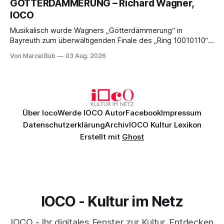
GÖTTERDÄMMERUNG – Richard Wagner,
Bayreuther Festspiele 2026.
IOCO
Musikalisch wurde Wagners „Götterdämmerung“ in
Bayreuth zum überwältigenden Finale des „Ring 10010110“:
Christian Thielemann, Festspielorchester und ein
Von Marcel Bub
03 Aug. 2026
exzellentes Sängerensemble begeisterten. Die KI-geprägte
szenische Umsetzung blieb hingegen auch im
Schlussabend weitgehend ohne Aussagekraft.
Über Ioco
Werde IOCO Autor
Facebook
Impressum
Datenschutzerklärung
Archiv
IOCO Kultur Lexikon
Erstellt mit
Ghost
IOCO - Kultur im Netz
IOCO - Ihr digitales Fenster zur Kultur. Entdecken