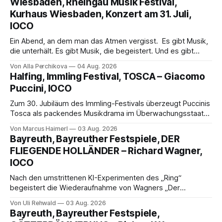
Wiesbaden, Rheingau Musik Festival,
Kurhaus Wiesbaden, Konzert am 31. Juli,
IOCO
Ein Abend, an dem man das Atmen vergisst. Es gibt Musik,
die unterhält. Es gibt Musik, die begeistert. Und es gibt
Musik, nach der man minutenlang kein Wort sagen kann.
Von Alla Perchikova
04 Aug. 2026
Genau so war der Abend im Kurhaus Wiesbaden, an dem
Halfing, Immling Festival, TOSCA – Giacomo
Johannes Brahms’ Erstes Klavierkonzert d-Moll op. 15 mit
Puccini, IOCO
Daniil
Zum 30. Jubiläum des Immling-Festivals überzeugt Puccinis
Tosca als packendes Musikdrama im Überwachungsstaat
der 1950er-Jahre. Ludwig Baumann erzählt das Werk
Von Marcus Haimerl
03 Aug. 2026
spannend und werkgetreu, getragen von starken Solisten,
Bayreuth, Bayreuther Festspiele, DER
eindrucksvollen Projektionen und einer klangvollen
FLIEGENDE HOLLÄNDER – Richard Wagner,
musikalischen Leitung.
IOCO
Nach den umstrittenen KI-Experimenten des „Ring“
begeistert die Wiederaufnahme von Wagners „Der
fliegende Holländer“ mit packender Regie, großartiger
Von Uli Rehwald
03 Aug. 2026
Musik und einem neuen Traumpaar: Elisabeth Teige und
Bayreuth, Bayreuther Festspiele,
Nicholas Brownlee sorgen für einen der Höhepunkte der