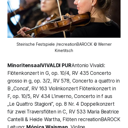
Steirische Festspiele /recreationBAROCK © Werner
Kmetitsch
MinoritensaalVIVALDI PUR
Antonio Vivaldi:
Flötenkonzert in G, op. 10/4, RV 435 Concerto
grosso in g, op. 3/2, RV 578, Concerto a quattro in
B „Conca“, RV 163 Violinkonzert Flötenkonzert in
F, op. 10/5, RV 434 L’inverno, Concerto in f aus
„Le Quattro Stagioni“, op. 8 Nr. 4 Doppelkonzert
für zwei Traversflöten in C, RV 533 Maria Beatrice
Cantelli & Heide Wartha, Flöten recreationBAROCK
Leitung:
Mónica Waisman
, Violine