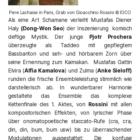
Pere Lachaise in Paris, Grab von Gioacchino Rossini © IOCO
Als eine Art Schamane verleiht
Mustafas
Diener
Haly
(Dong-Won Seo
) der Inszenierung komisch
deftige Mystik. Der junge
Pjotr Prochera
überzeugte als
Taddeo
mit gepflegtem
Bassbariton und seh- und hörbarem Zorn über
seine Ernennung zum
Kaimakan
.
Mustafas
Gattin
Elvira
(
Alfia Kamalova
) und
Zulma
(
Anke Sieloff
)
runden die frische Ensembleleistung stimmlich wie
darstellerisch ab. In wunderbarer Harmonie
gestaltete das Ensemble das
komplexe
Kettenfinale des 1. Aktes, von
Rossini
mit allen
kompositorischen Effekten, von lyrischer Phase
über onomatopoetische
staccato-
Rufe (cra, cra,
din, din, bum, bum usw) bis zu überraschender
Modulationen ausgestattet: Die konfuse