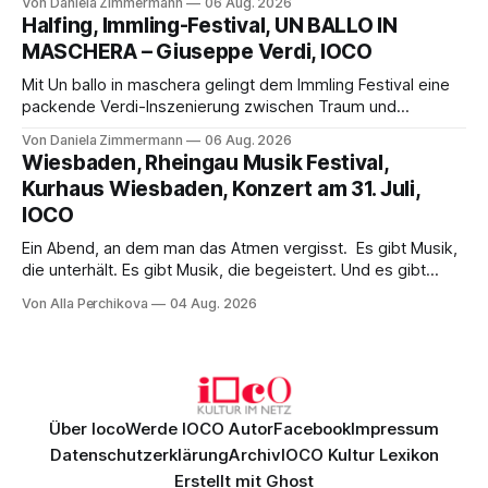
Von Daniela Zimmermann
06 Aug. 2026
Aufführung mit starken Solisten und den Wiener
Halfing, Immling-Festival, UN BALLO IN
Philharmonikern, szenisch bleibt der zweite Akt jedoch
MASCHERA – Giuseppe Verdi, IOCO
hinter den Erwartungen zurück.
Mit Un ballo in maschera gelingt dem Immling Festival eine
packende Verdi-Inszenierung zwischen Traum und
Wirklichkeit. Verena von Kerssenbrock verbindet
Von Daniela Zimmermann
06 Aug. 2026
psychologische Tiefe mit starken Bildern, getragen von
Wiesbaden, Rheingau Musik Festival,
einem spielfreudigen Ensemble und einer musikalisch
Kurhaus Wiesbaden, Konzert am 31. Juli,
überzeugenden Gesamtleistung.
IOCO
Ein Abend, an dem man das Atmen vergisst. Es gibt Musik,
die unterhält. Es gibt Musik, die begeistert. Und es gibt
Musik, nach der man minutenlang kein Wort sagen kann.
Von Alla Perchikova
04 Aug. 2026
Genau so war der Abend im Kurhaus Wiesbaden, an dem
Johannes Brahms’ Erstes Klavierkonzert d-Moll op. 15 mit
Daniil
Über Ioco
Werde IOCO Autor
Facebook
Impressum
Datenschutzerklärung
Archiv
IOCO Kultur Lexikon
Erstellt mit
Ghost