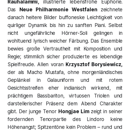
Rauhalammi,
illustrierte lebensfrohe Euphorie.
Das
Neue Philharmonie Westfalen
zeichnete
danach heitere Bilder buffoneske Leichtigkeit von
quirliger Dynamik bis hin zu sanften Piani. Selbst
nicht ungefährliche Hörner-Soli gelingen in
wohltuend lyrisch weicher Färbung. Das Ensemble
bewies große Vertrautheit mit Komposition und
Regie; stimmlich sicher produzierte es lebendige
Spielfreude. Allen voran
Krzysztof Borysiewicz
,
der als Macho
Mustafa,
ohne morgenländisches
Geplänkel in Galauniform und mit rotem
Gesichtsstreifen eher indianisch wirkend, mit
prächtigem Bassbariton, virtuosen Triolen und
darstellerischer Präsenz dem Abend Charakter
gibt. Der junge Tenor
Hongjae Lim
zeigt in seiner
fordernden Tenorpartie des
Lindoro
keine
Höhenangst; Spitzentöne kein Problem – rund und