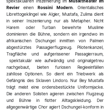
spektakulären Inszenierung im
Musiktheater im
Revier
einen
Rossini Modern
. Orientalisches
Librettogeklingel wie
Algier, Mustafa, Zulima
dient
in seiner Inszenierung nur als Metapher.
Nicht
Harem oder Turban bewehrte Muslime
dominieren die Bühne, sondern ein irgendwo im
afrikanischen Dschungel inmitten von Palmen
abgestürztes Passagierflugzeug. Pilotenkanzel,
Tragfläche und aufgerissener Passagierraum,
spektakulär wie aufwändig und originalgetreu
nachgebaut, bieten furiosen Regieeinfällen
zahllose Optionen. So dient ein Triebwerk als
Gefängnis des Sklaven
Lindoro
. Nur
Bey Mustafa
trägt meist eine ordensbestückte Uniformjacke.
Die anderen Solisten agieren zwischen Flugzeug
und Bühne in flotter Alltagskleidung. Der
allgegenwärtige Chor agiert Dschungel-konform in