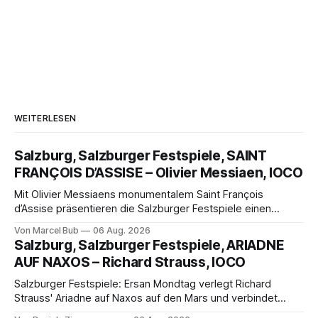
WEITERLESEN
Salzburg, Salzburger Festspiele, SAINT
FRANÇOIS D’ASSISE – Olivier Messiaen, IOCO
Mit Olivier Messiaens monumentalem Saint François
d’Assise präsentieren die Salzburger Festspiele einen
außergewöhnlichen Opernabend. Romeo Castellucci gelingt
Von Marcel Bub
06 Aug. 2026
eine bildgewaltige Inszenierung, Maxime Pascal entfaltet
Salzburg, Salzburger Festspiele, ARIADNE
die komplexe Partitur eindrucksvoll, Philippe Sly berührt als
AUF NAXOS – Richard Strauss, IOCO
Franziskus.
Salzburger Festspiele: Ersan Mondtag verlegt Richard
Strauss' Ariadne auf Naxos auf den Mars und verbindet
Science-Fiction mit Opernklassik. Musikalisch überzeugt die