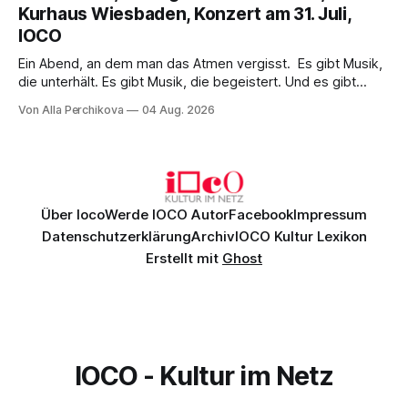
einem spielfreudigen Ensemble und einer musikalisch
Kurhaus Wiesbaden, Konzert am 31. Juli,
überzeugenden Gesamtleistung.
IOCO
Ein Abend, an dem man das Atmen vergisst. Es gibt Musik,
die unterhält. Es gibt Musik, die begeistert. Und es gibt
Musik, nach der man minutenlang kein Wort sagen kann.
Von Alla Perchikova
04 Aug. 2026
Genau so war der Abend im Kurhaus Wiesbaden, an dem
Johannes Brahms’ Erstes Klavierkonzert d-Moll op. 15 mit
Daniil
Über Ioco
Werde IOCO Autor
Facebook
Impressum
Datenschutzerklärung
Archiv
IOCO Kultur Lexikon
Erstellt mit
Ghost
IOCO - Kultur im Netz