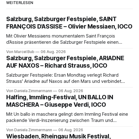
WEITERLESEN
Salzburg, Salzburger Festspiele, SAINT
FRANÇOIS D’ASSISE – Olivier Messiaen, IOCO
Mit Olivier Messiaens monumentalem Saint François
d’Assise präsentieren die Salzburger Festspiele einen
außergewöhnlichen Opernabend. Romeo Castellucci gelingt
Von Marcel Bub
06 Aug. 2026
eine bildgewaltige Inszenierung, Maxime Pascal entfaltet
Salzburg, Salzburger Festspiele, ARIADNE
die komplexe Partitur eindrucksvoll, Philippe Sly berührt als
AUF NAXOS – Richard Strauss, IOCO
Franziskus.
Salzburger Festspiele: Ersan Mondtag verlegt Richard
Strauss' Ariadne auf Naxos auf den Mars und verbindet
Science-Fiction mit Opernklassik. Musikalisch überzeugt die
Von Daniela Zimmermann
06 Aug. 2026
Aufführung mit starken Solisten und den Wiener
Halfing, Immling-Festival, UN BALLO IN
Philharmonikern, szenisch bleibt der zweite Akt jedoch
MASCHERA – Giuseppe Verdi, IOCO
hinter den Erwartungen zurück.
Mit Un ballo in maschera gelingt dem Immling Festival eine
packende Verdi-Inszenierung zwischen Traum und
Wirklichkeit. Verena von Kerssenbrock verbindet
Von Daniela Zimmermann
06 Aug. 2026
psychologische Tiefe mit starken Bildern, getragen von
Wiesbaden, Rheingau Musik Festival,