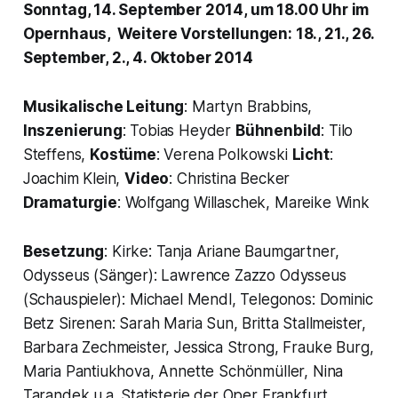
Sonntag, 14. September 2014, um 18.00 Uhr im
Opernhaus, Weitere Vorstellungen: 18., 21., 26.
September, 2., 4. Oktober 2014
Musikalische Leitung
: Martyn Brabbins,
Inszenierung
: Tobias Heyder
Bühnenbild
: Tilo
Steffens,
Kostüme
: Verena Polkowski
Licht
:
Joachim Klein,
Video
: Christina Becker
Dramaturgie
: Wolfgang Willaschek, Mareike Wink
Besetzung
: Kirke: Tanja Ariane Baumgartner,
Odysseus (Sänger): Lawrence Zazzo Odysseus
(Schauspieler): Michael Mendl, Telegonos: Dominic
Betz Sirenen: Sarah Maria Sun, Britta Stallmeister,
Barbara Zechmeister, Jessica Strong, Frauke Burg,
Maria Pantiukhova, Annette Schönmüller, Nina
Tarandek u.a. Statisterie der Oper Frankfurt,