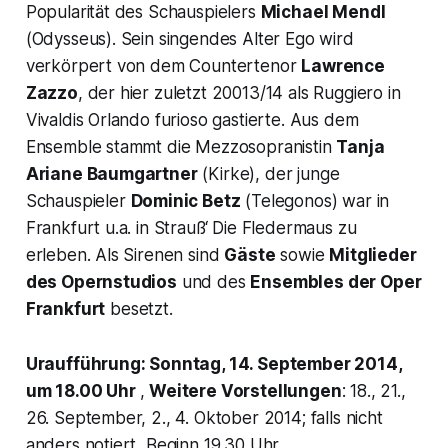
Popularität des Schauspielers
Michael Mendl
(Odysseus). Sein singendes Alter Ego wird
verkörpert von dem Countertenor
Lawrence
Zazzo
, der hier zuletzt 20013/14 als Ruggiero in
Vivaldis Orlando furioso gastierte. Aus dem
Ensemble stammt die Mezzosopranistin
Tanja
Ariane Baumgartner
(Kirke), der junge
Schauspieler
Dominic Betz
(Telegonos) war in
Frankfurt u.a. in Strauß‘ Die Fledermaus zu
erleben. Als Sirenen sind
Gäste
sowie
Mitglieder
des Opernstudios
und des
Ensembles der Oper
Frankfurt
besetzt.
Uraufführung: Sonntag, 14. September 2014,
um 18.00 Uhr
,
Weitere Vorstellungen
: 18., 21.,
26. September, 2., 4. Oktober 2014; falls nicht
anders notiert, Beginn 19.30 Uhr