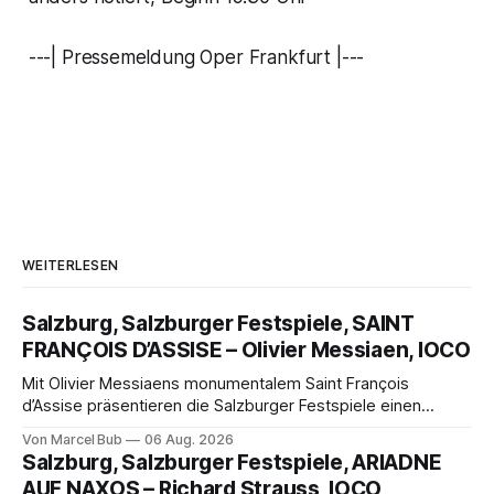
---| Pressemeldung Oper Frankfurt |---
WEITERLESEN
Salzburg, Salzburger Festspiele, SAINT
FRANÇOIS D’ASSISE – Olivier Messiaen, IOCO
Mit Olivier Messiaens monumentalem Saint François
d’Assise präsentieren die Salzburger Festspiele einen
außergewöhnlichen Opernabend. Romeo Castellucci gelingt
Von Marcel Bub
06 Aug. 2026
eine bildgewaltige Inszenierung, Maxime Pascal entfaltet
Salzburg, Salzburger Festspiele, ARIADNE
die komplexe Partitur eindrucksvoll, Philippe Sly berührt als
AUF NAXOS – Richard Strauss, IOCO