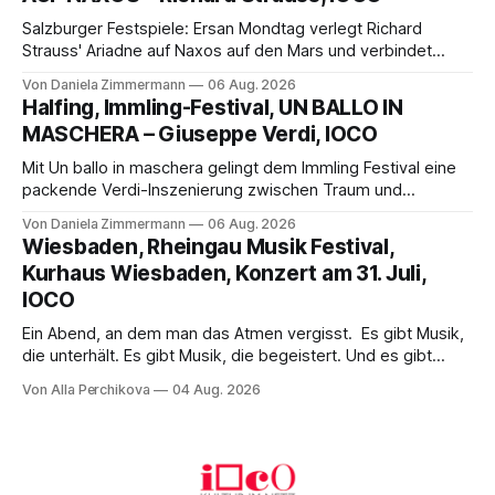
Franziskus.
Salzburger Festspiele: Ersan Mondtag verlegt Richard
Strauss' Ariadne auf Naxos auf den Mars und verbindet
Science-Fiction mit Opernklassik. Musikalisch überzeugt die
Von Daniela Zimmermann
06 Aug. 2026
Aufführung mit starken Solisten und den Wiener
Halfing, Immling-Festival, UN BALLO IN
Philharmonikern, szenisch bleibt der zweite Akt jedoch
MASCHERA – Giuseppe Verdi, IOCO
hinter den Erwartungen zurück.
Mit Un ballo in maschera gelingt dem Immling Festival eine
packende Verdi-Inszenierung zwischen Traum und
Wirklichkeit. Verena von Kerssenbrock verbindet
Von Daniela Zimmermann
06 Aug. 2026
psychologische Tiefe mit starken Bildern, getragen von
Wiesbaden, Rheingau Musik Festival,
einem spielfreudigen Ensemble und einer musikalisch
Kurhaus Wiesbaden, Konzert am 31. Juli,
überzeugenden Gesamtleistung.
IOCO
Ein Abend, an dem man das Atmen vergisst. Es gibt Musik,
die unterhält. Es gibt Musik, die begeistert. Und es gibt
Musik, nach der man minutenlang kein Wort sagen kann.
Von Alla Perchikova
04 Aug. 2026
Genau so war der Abend im Kurhaus Wiesbaden, an dem
Johannes Brahms’ Erstes Klavierkonzert d-Moll op. 15 mit
Daniil