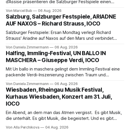
d’Assise präsentieren die Salzburger Festspiele einen
außergewöhnlichen Opernabend. Romeo Castellucci gelingt
Von Marcel Bub
06 Aug. 2026
eine bildgewaltige Inszenierung, Maxime Pascal entfaltet
Salzburg, Salzburger Festspiele, ARIADNE
die komplexe Partitur eindrucksvoll, Philippe Sly berührt als
AUF NAXOS – Richard Strauss, IOCO
Franziskus.
Salzburger Festspiele: Ersan Mondtag verlegt Richard
Strauss' Ariadne auf Naxos auf den Mars und verbindet
Science-Fiction mit Opernklassik. Musikalisch überzeugt die
Von Daniela Zimmermann
06 Aug. 2026
Aufführung mit starken Solisten und den Wiener
Halfing, Immling-Festival, UN BALLO IN
Philharmonikern, szenisch bleibt der zweite Akt jedoch
MASCHERA – Giuseppe Verdi, IOCO
hinter den Erwartungen zurück.
Mit Un ballo in maschera gelingt dem Immling Festival eine
packende Verdi-Inszenierung zwischen Traum und
Wirklichkeit. Verena von Kerssenbrock verbindet
Von Daniela Zimmermann
06 Aug. 2026
psychologische Tiefe mit starken Bildern, getragen von
Wiesbaden, Rheingau Musik Festival,
einem spielfreudigen Ensemble und einer musikalisch
Kurhaus Wiesbaden, Konzert am 31. Juli,
überzeugenden Gesamtleistung.
IOCO
Ein Abend, an dem man das Atmen vergisst. Es gibt Musik,
die unterhält. Es gibt Musik, die begeistert. Und es gibt
Musik, nach der man minutenlang kein Wort sagen kann.
Von Alla Perchikova
04 Aug. 2026