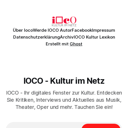
Genau so war der Abend im Kurhaus Wiesbaden, an dem
Johannes Brahms’ Erstes Klavierkonzert d-Moll op. 15 mit
Daniil
Über Ioco
Werde IOCO Autor
Facebook
Impressum
Datenschutzerklärung
Archiv
IOCO Kultur Lexikon
Erstellt mit
Ghost
IOCO - Kultur im Netz
IOCO - Ihr digitales Fenster zur Kultur. Entdecken
Sie Kritiken, Interviews und Aktuelles aus Musik,
Theater, Oper und mehr. Tauchen Sie ein!