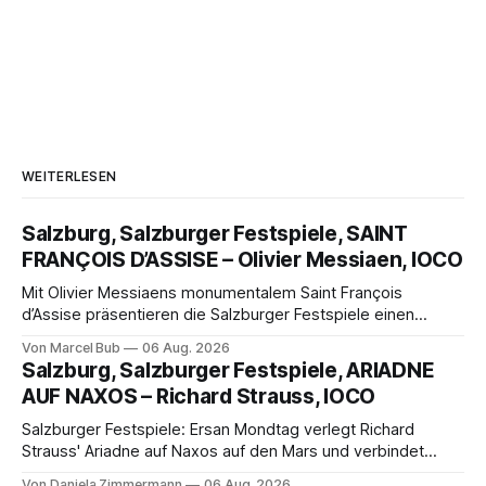
WEITERLESEN
Salzburg, Salzburger Festspiele, SAINT
FRANÇOIS D’ASSISE – Olivier Messiaen, IOCO
Mit Olivier Messiaens monumentalem Saint François
d’Assise präsentieren die Salzburger Festspiele einen
außergewöhnlichen Opernabend. Romeo Castellucci gelingt
Von Marcel Bub
06 Aug. 2026
eine bildgewaltige Inszenierung, Maxime Pascal entfaltet
Salzburg, Salzburger Festspiele, ARIADNE
die komplexe Partitur eindrucksvoll, Philippe Sly berührt als
AUF NAXOS – Richard Strauss, IOCO
Franziskus.
Salzburger Festspiele: Ersan Mondtag verlegt Richard
Strauss' Ariadne auf Naxos auf den Mars und verbindet
Science-Fiction mit Opernklassik. Musikalisch überzeugt die
Von Daniela Zimmermann
06 Aug. 2026