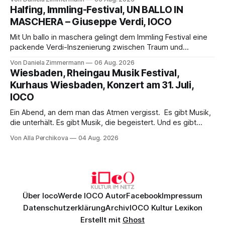
Aufführung mit starken Solisten und den Wiener
Halfing, Immling-Festival, UN BALLO IN
Philharmonikern, szenisch bleibt der zweite Akt jedoch
MASCHERA – Giuseppe Verdi, IOCO
hinter den Erwartungen zurück.
Mit Un ballo in maschera gelingt dem Immling Festival eine
packende Verdi-Inszenierung zwischen Traum und
Wirklichkeit. Verena von Kerssenbrock verbindet
Von Daniela Zimmermann
06 Aug. 2026
psychologische Tiefe mit starken Bildern, getragen von
Wiesbaden, Rheingau Musik Festival,
einem spielfreudigen Ensemble und einer musikalisch
Kurhaus Wiesbaden, Konzert am 31. Juli,
überzeugenden Gesamtleistung.
IOCO
Ein Abend, an dem man das Atmen vergisst. Es gibt Musik,
die unterhält. Es gibt Musik, die begeistert. Und es gibt
Musik, nach der man minutenlang kein Wort sagen kann.
Von Alla Perchikova
04 Aug. 2026
Genau so war der Abend im Kurhaus Wiesbaden, an dem
Johannes Brahms’ Erstes Klavierkonzert d-Moll op. 15 mit
Daniil
Über Ioco
Werde IOCO Autor
Facebook
Impressum
Datenschutzerklärung
Archiv
IOCO Kultur Lexikon
Erstellt mit
Ghost