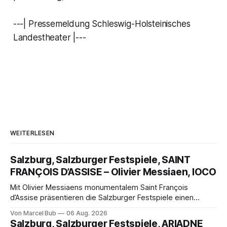
---| Pressemeldung Schleswig-Holsteinisches
Landestheater |---
WEITERLESEN
Salzburg, Salzburger Festspiele, SAINT
FRANÇOIS D’ASSISE – Olivier Messiaen, IOCO
Mit Olivier Messiaens monumentalem Saint François
d’Assise präsentieren die Salzburger Festspiele einen
außergewöhnlichen Opernabend. Romeo Castellucci gelingt
Von Marcel Bub
06 Aug. 2026
eine bildgewaltige Inszenierung, Maxime Pascal entfaltet
Salzburg, Salzburger Festspiele, ARIADNE