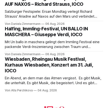
die komplexe Partitur eindrucksvoll, Philippe Sly berührt als
AUF NAXOS – Richard Strauss, IOCO
Franziskus.
Salzburger Festspiele: Ersan Mondtag verlegt Richard
Strauss' Ariadne auf Naxos auf den Mars und verbindet
Science-Fiction mit Opernklassik. Musikalisch überzeugt die
Von Daniela Zimmermann
06 Aug. 2026
Aufführung mit starken Solisten und den Wiener
Halfing, Immling-Festival, UN BALLO IN
Philharmonikern, szenisch bleibt der zweite Akt jedoch
MASCHERA – Giuseppe Verdi, IOCO
hinter den Erwartungen zurück.
Mit Un ballo in maschera gelingt dem Immling Festival eine
packende Verdi-Inszenierung zwischen Traum und
Wirklichkeit. Verena von Kerssenbrock verbindet
Von Daniela Zimmermann
06 Aug. 2026
psychologische Tiefe mit starken Bildern, getragen von
Wiesbaden, Rheingau Musik Festival,
einem spielfreudigen Ensemble und einer musikalisch
Kurhaus Wiesbaden, Konzert am 31. Juli,
überzeugenden Gesamtleistung.
IOCO
Ein Abend, an dem man das Atmen vergisst. Es gibt Musik,
die unterhält. Es gibt Musik, die begeistert. Und es gibt
Musik, nach der man minutenlang kein Wort sagen kann.
Von Alla Perchikova
04 Aug. 2026
Genau so war der Abend im Kurhaus Wiesbaden, an dem
Johannes Brahms’ Erstes Klavierkonzert d-Moll op. 15 mit
Daniil