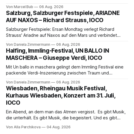
außergewöhnlichen Opernabend. Romeo Castellucci gelingt
Von Marcel Bub
06 Aug. 2026
eine bildgewaltige Inszenierung, Maxime Pascal entfaltet
Salzburg, Salzburger Festspiele, ARIADNE
die komplexe Partitur eindrucksvoll, Philippe Sly berührt als
AUF NAXOS – Richard Strauss, IOCO
Franziskus.
Salzburger Festspiele: Ersan Mondtag verlegt Richard
Strauss' Ariadne auf Naxos auf den Mars und verbindet
Science-Fiction mit Opernklassik. Musikalisch überzeugt die
Von Daniela Zimmermann
06 Aug. 2026
Aufführung mit starken Solisten und den Wiener
Halfing, Immling-Festival, UN BALLO IN
Philharmonikern, szenisch bleibt der zweite Akt jedoch
MASCHERA – Giuseppe Verdi, IOCO
hinter den Erwartungen zurück.
Mit Un ballo in maschera gelingt dem Immling Festival eine
packende Verdi-Inszenierung zwischen Traum und
Wirklichkeit. Verena von Kerssenbrock verbindet
Von Daniela Zimmermann
06 Aug. 2026
psychologische Tiefe mit starken Bildern, getragen von
Wiesbaden, Rheingau Musik Festival,
einem spielfreudigen Ensemble und einer musikalisch
Kurhaus Wiesbaden, Konzert am 31. Juli,
überzeugenden Gesamtleistung.
IOCO
Ein Abend, an dem man das Atmen vergisst. Es gibt Musik,
die unterhält. Es gibt Musik, die begeistert. Und es gibt
Musik, nach der man minutenlang kein Wort sagen kann.
Von Alla Perchikova
04 Aug. 2026
Genau so war der Abend im Kurhaus Wiesbaden, an dem