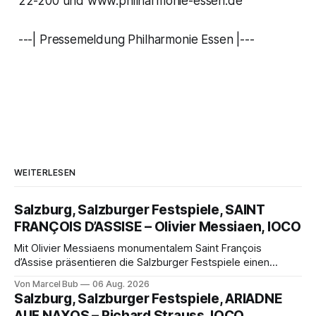
22-200 und www.philharmonie-essen.de
---| Pressemeldung Philharmonie Essen |---
WEITERLESEN
Salzburg, Salzburger Festspiele, SAINT
FRANÇOIS D’ASSISE – Olivier Messiaen, IOCO
Mit Olivier Messiaens monumentalem Saint François
d’Assise präsentieren die Salzburger Festspiele einen
außergewöhnlichen Opernabend. Romeo Castellucci gelingt
Von Marcel Bub
06 Aug. 2026
eine bildgewaltige Inszenierung, Maxime Pascal entfaltet
Salzburg, Salzburger Festspiele, ARIADNE
die komplexe Partitur eindrucksvoll, Philippe Sly berührt als
AUF NAXOS – Richard Strauss, IOCO