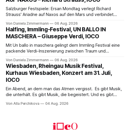
Franziskus.
Salzburger Festspiele: Ersan Mondtag verlegt Richard
Strauss' Ariadne auf Naxos auf den Mars und verbindet
Science-Fiction mit Opernklassik. Musikalisch überzeugt die
Von Daniela Zimmermann
06 Aug. 2026
Aufführung mit starken Solisten und den Wiener
Halfing, Immling-Festival, UN BALLO IN
Philharmonikern, szenisch bleibt der zweite Akt jedoch
MASCHERA – Giuseppe Verdi, IOCO
hinter den Erwartungen zurück.
Mit Un ballo in maschera gelingt dem Immling Festival eine
packende Verdi-Inszenierung zwischen Traum und
Wirklichkeit. Verena von Kerssenbrock verbindet
Von Daniela Zimmermann
06 Aug. 2026
psychologische Tiefe mit starken Bildern, getragen von
Wiesbaden, Rheingau Musik Festival,
einem spielfreudigen Ensemble und einer musikalisch
Kurhaus Wiesbaden, Konzert am 31. Juli,
überzeugenden Gesamtleistung.
IOCO
Ein Abend, an dem man das Atmen vergisst. Es gibt Musik,
die unterhält. Es gibt Musik, die begeistert. Und es gibt
Musik, nach der man minutenlang kein Wort sagen kann.
Von Alla Perchikova
04 Aug. 2026
Genau so war der Abend im Kurhaus Wiesbaden, an dem
Johannes Brahms’ Erstes Klavierkonzert d-Moll op. 15 mit
Daniil