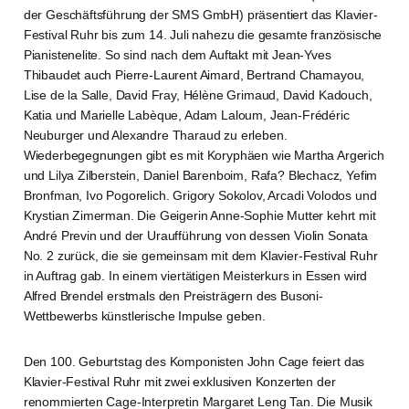
der Geschäftsführung der SMS GmbH) präsentiert das Klavier-
Festival Ruhr bis zum 14. Juli nahezu die gesamte französische
Pianistenelite. So sind nach dem Auftakt mit Jean-Yves
Thibaudet auch Pierre-Laurent Aimard, Bertrand Chamayou,
Lise de la Salle, David Fray, Hélène Grimaud, David Kadouch,
Katia und Marielle Labèque, Adam Laloum, Jean-Frédéric
Neuburger und Alexandre Tharaud zu erleben.
Wiederbegegnungen gibt es mit Koryphäen wie Martha Argerich
und Lilya Zilberstein, Daniel Barenboim, Rafa? Blechacz, Yefim
Bronfman, Ivo Pogorelich. Grigory Sokolov, Arcadi Volodos und
Krystian Zimerman. Die Geigerin Anne-Sophie Mutter kehrt mit
André Previn und der Uraufführung von dessen Violin Sonata
No. 2 zurück, die sie gemeinsam mit dem Klavier-Festival Ruhr
in Auftrag gab. In einem viertätigen Meisterkurs in Essen wird
Alfred Brendel erstmals den Preisträgern des Busoni-
Wettbewerbs künstlerische Impulse geben.
Den 100. Geburtstag des Komponisten John Cage feiert das
Klavier-Festival Ruhr mit zwei exklusiven Konzerten der
renommierten Cage-Interpretin Margaret Leng Tan. Die Musik