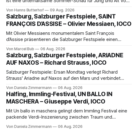
ist eine unterhaltsame Sommer-Schau für Jung und Alt Von
Hanns Butterhof Wenn sich im GOP Varieté-Theater
Von Hanns Butterhof
09 Aug. 2026
Münster der Vorhang zur neuen Show Circus hebt, erkundet
Salzburg, Salzburger Festspiele, SAINT
wohl auch eine junge Frau, wie es ist, wenn der Zirkus ins
FRANÇOIS D’ASSISE – Olivier Messiaen, IOCO
Varieté kommt.
Mit Olivier Messiaens monumentalem Saint François
d’Assise präsentieren die Salzburger Festspiele einen
außergewöhnlichen Opernabend. Romeo Castellucci gelingt
Von Marcel Bub
06 Aug. 2026
eine bildgewaltige Inszenierung, Maxime Pascal entfaltet
Salzburg, Salzburger Festspiele, ARIADNE
die komplexe Partitur eindrucksvoll, Philippe Sly berührt als
AUF NAXOS – Richard Strauss, IOCO
Franziskus.
Salzburger Festspiele: Ersan Mondtag verlegt Richard
Strauss' Ariadne auf Naxos auf den Mars und verbindet
Science-Fiction mit Opernklassik. Musikalisch überzeugt die
Von Daniela Zimmermann
06 Aug. 2026
Aufführung mit starken Solisten und den Wiener
Halfing, Immling-Festival, UN BALLO IN
Philharmonikern, szenisch bleibt der zweite Akt jedoch
MASCHERA – Giuseppe Verdi, IOCO
hinter den Erwartungen zurück.
Mit Un ballo in maschera gelingt dem Immling Festival eine
packende Verdi-Inszenierung zwischen Traum und
Wirklichkeit. Verena von Kerssenbrock verbindet
Von Daniela Zimmermann
06 Aug. 2026
psychologische Tiefe mit starken Bildern, getragen von
einem spielfreudigen Ensemble und einer musikalisch