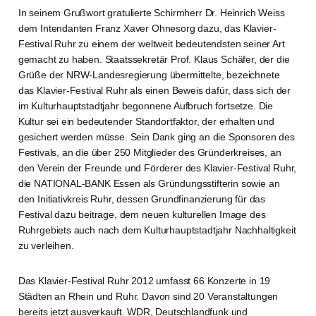
In seinem Grußwort gratulierte Schirmherr Dr. Heinrich Weiss
dem Intendanten Franz Xaver Ohnesorg dazu, das Klavier-
Festival Ruhr zu einem der weltweit bedeutendsten seiner Art
gemacht zu haben. Staatssekretär Prof. Klaus Schäfer, der die
Grüße der NRW-Landesregierung übermittelte, bezeichnete
das Klavier-Festival Ruhr als einen Beweis dafür, dass sich der
im Kulturhauptstadtjahr begonnene Aufbruch fortsetze. Die
Kultur sei ein bedeutender Standortfaktor, der erhalten und
gesichert werden müsse. Sein Dank ging an die Sponsoren des
Festivals, an die über 250 Mitglieder des Gründerkreises, an
den Verein der Freunde und Förderer des Klavier-Festival Ruhr,
die NATIONAL-BANK Essen als Gründungsstifterin sowie an
den Initiativkreis Ruhr, dessen Grundfinanzierung für das
Festival dazu beitrage, dem neuen kulturellen Image des
Ruhrgebiets auch nach dem Kulturhauptstadtjahr Nachhaltigkeit
zu verleihen.
Das Klavier-Festival Ruhr 2012 umfasst 66 Konzerte in 19
Städten an Rhein und Ruhr. Davon sind 20 Veranstaltungen
bereits jetzt ausverkauft. WDR, Deutschlandfunk und