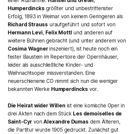
einer Ausnahme:
Hänsel und Gretel
,
Humperdincks
größter und unbestrittenster
Erfolg, 1893 in Weimar von keinem Geringeren als
Richard Strauss
uraufgeführt und sofort von
Hermann Levi
,
Felix Mottl
und anderen auf
weitere Bühnen gebracht (und unter anderem von
Cosima Wagner
inszeniert), ist heute noch ein
fester Baustein im Repertoire der Opernhäuser,
leider als ausschließliche Kinder- und
Weihnachtsoper missverstanden. Eine
neuerschienene CD nimmt sich nun die weniger
bekannten Werke
Humperdincks
vor.
Die Heirat wider Willen
ist eine komische Oper in
drei Akten nach dem Stück
Les demoiselles de
Saint-Cyr
von
Alexandre Dumas
dem Älteren,
die Partitur wurde 1905 gedruckt. Zunächst gut