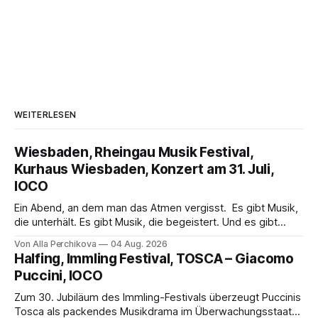
WEITERLESEN
Wiesbaden, Rheingau Musik Festival,
Kurhaus Wiesbaden, Konzert am 31. Juli,
IOCO
Ein Abend, an dem man das Atmen vergisst. Es gibt Musik,
die unterhält. Es gibt Musik, die begeistert. Und es gibt
Musik, nach der man minutenlang kein Wort sagen kann.
Von Alla Perchikova
04 Aug. 2026
Genau so war der Abend im Kurhaus Wiesbaden, an dem
Halfing, Immling Festival, TOSCA – Giacomo
Johannes Brahms’ Erstes Klavierkonzert d-Moll op. 15 mit
Puccini, IOCO
Daniil
Zum 30. Jubiläum des Immling-Festivals überzeugt Puccinis
Tosca als packendes Musikdrama im Überwachungsstaat