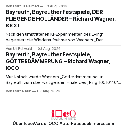
der 1950er-Jahre. Ludwig Baumann erzählt das Werk
Von Marcus Haimerl
03 Aug. 2026
spannend und werkgetreu, getragen von starken Solisten,
Bayreuth, Bayreuther Festspiele, DER
eindrucksvollen Projektionen und einer klangvollen
FLIEGENDE HOLLÄNDER – Richard Wagner,
musikalischen Leitung.
IOCO
Nach den umstrittenen KI-Experimenten des „Ring“
begeistert die Wiederaufnahme von Wagners „Der
fliegende Holländer“ mit packender Regie, großartiger
Von Uli Rehwald
03 Aug. 2026
Musik und einem neuen Traumpaar: Elisabeth Teige und
Bayreuth, Bayreuther Festspiele,
Nicholas Brownlee sorgen für einen der Höhepunkte der
GÖTTERDÄMMERUNG – Richard Wagner,
Bayreuther Festspiele 2026.
IOCO
Musikalisch wurde Wagners „Götterdämmerung“ in
Bayreuth zum überwältigenden Finale des „Ring 10010110“:
Christian Thielemann, Festspielorchester und ein
Von Marcel Bub
03 Aug. 2026
exzellentes Sängerensemble begeisterten. Die KI-geprägte
szenische Umsetzung blieb hingegen auch im
Schlussabend weitgehend ohne Aussagekraft.
Über Ioco
Werde IOCO Autor
Facebook
Impressum