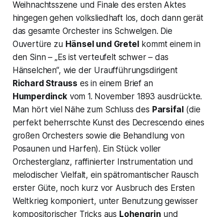
Weihnachtsszene und Finale des ersten Aktes
hingegen gehen volksliedhaft los, doch dann gerät
das gesamte Orchester ins Schwelgen. Die
Ouvertüre zu
Hänsel und Gretel
kommt einem in
den Sinn –
„Es ist verteufelt schwer – das
Hänselchen“,
wie der Uraufführungsdirigent
Richard Strauss
es in einem Brief an
Humperdinck
vom 1. November 1893 ausdrückte.
Man hört viel Nähe zum Schluss des
Parsifal
(die
perfekt beherrschte Kunst des Decrescendo eines
großen Orchesters sowie die Behandlung von
Posaunen und Harfen). Ein Stück voller
Orchesterglanz, raffinierter Instrumentation und
melodischer Vielfalt, ein spätromantischer Rausch
erster Güte, noch kurz vor Ausbruch des Ersten
Weltkrieg komponiert, unter Benutzung gewisser
kompositorischer Tricks aus
Lohengrin
und