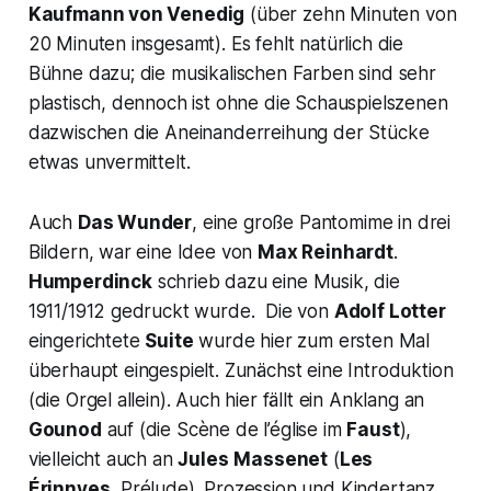
Kaufmann von Venedig
(über zehn Minuten von
20 Minuten insgesamt). Es fehlt natürlich die
Bühne dazu; die musikalischen Farben sind sehr
plastisch, dennoch ist ohne die Schauspielszenen
dazwischen die Aneinanderreihung der Stücke
etwas unvermittelt.
Auch
Das Wunder
, eine große Pantomime in drei
Bildern, war eine Idee von
Max Reinhardt
.
Humperdinck
schrieb dazu eine Musik, die
1911/1912 gedruckt wurde. Die von
Adolf Lotter
eingerichtete
Suite
wurde hier zum ersten Mal
überhaupt eingespielt. Zunächst eine Introduktion
(die Orgel allein). Auch hier fällt ein Anklang an
Gounod
auf (die
Scène de l’église
im
Faust
),
vielleicht auch an
Jules
Massenet
(
Les
Érinnyes
, Prélude). Prozession und Kindertanz,