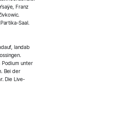
Ysaÿe, Franz
Zivkowic.
Partika-Saal.
ndauf, landab
rossingen.
n Podium unter
. Bei der
r. Die Live-