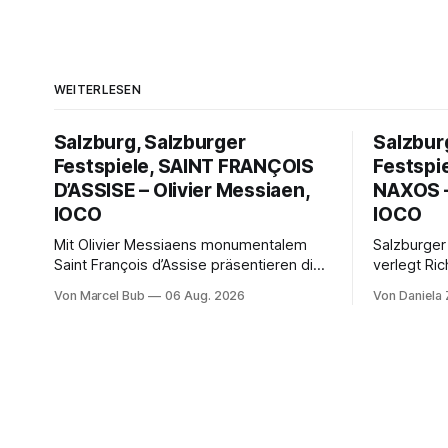
WEITERLESEN
Salzburg, Salzburger
Salzbur
Festspiele, SAINT FRANÇOIS
Festspi
D’ASSISE – Olivier Messiaen,
NAXOS –
IOCO
IOCO
Mit Olivier Messiaens monumentalem
Salzburger
Saint François d’Assise präsentieren die
verlegt Ric
Salzburger Festspiele einen
Naxos auf 
Von Marcel Bub
06 Aug. 2026
Von Daniela
außergewöhnlichen Opernabend.
Science-Fi
Romeo Castellucci gelingt eine
Musikalisc
bildgewaltige Inszenierung, Maxime
mit starke
Pascal entfaltet die komplexe Partitur
Philharmoni
eindrucksvoll, Philippe Sly berührt als
zweite Akt
Franziskus.
Erwartunge