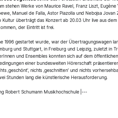
 stehen Werke von Maurice Ravel, Franz Liszt, Eugène 
oewe, Manuel de Falla, Astor Piazolla und Nebojsa Jovan 
 Kultur überträgt das Konzert ab 20.03 Uhr live aus dem 
ommen, der Eintritt ist frei.
ihe 1996 gestartet wurde, war der Übertragungswagen la
burg und Stuttgart, in Freiburg und Leipzig, zuletzt in T
erInnen und Ensembles konnten sich auf dem öffentliche
Bedingungen einer bundesweiten Hörerschaft präsentieren
hts ‚geschönt', nichts ‚geschnitten' und nichts vorhersehba
zwei Stunden lang die künstlerische Herausforderung.
ng Robert Schumann Musikhochschule |---