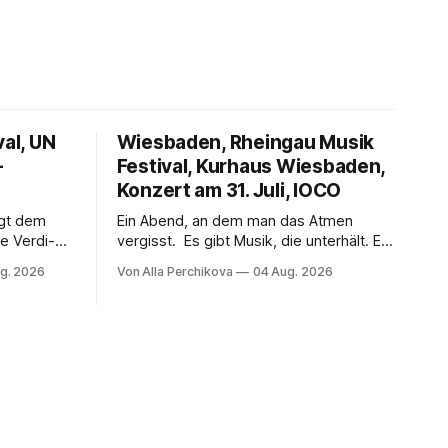
val, UN
Wiesbaden, Rheingau Musik
–
Festival, Kurhaus Wiesbaden,
Konzert am 31. Juli, IOCO
ngt dem
Ein Abend, an dem man das Atmen
e Verdi-
vergisst. Es gibt Musik, die unterhält. Es
 und
gibt Musik, die begeistert. Und es gibt
g. 2026
Von Alla Perchikova
04 Aug. 2026
ssenbrock
Musik, nach der man minutenlang kein
fe mit
Wort sagen kann. Genau so war der
n einem
Abend im Kurhaus Wiesbaden, an dem
einer
Johannes Brahms’ Erstes Klavierkonzert
d-Moll op. 15 mit Daniil