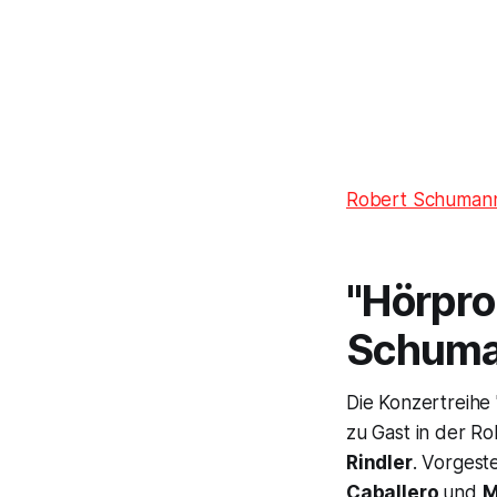
Robert Schumann
"Hörpro
Schuma
Die Konzertreihe
zu Gast in der 
Rindler
. Vorgest
Caballero
und
M