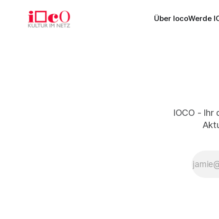
Über Ioco
Werde I
IOCO - Ihr 
Aktu