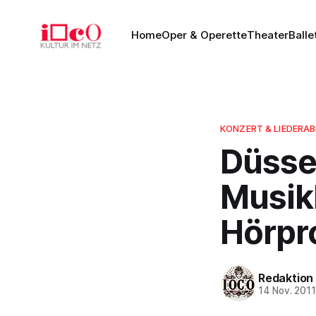
Home
Oper & Operette
Theater
Balle
KONZERT & LIEDERA
Düsse
Musik
Hörpro
Redaktion
14 Nov. 201