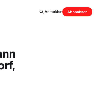
Anmelden
Abonnieren
ann
rf,