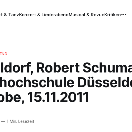
tt & Tanz
Konzert & Liederabend
Musical & Revue
Kritiken
BEND
ldorf, Robert Schum
hochschule Düsseldo
be, 15.11.2011
1
—
1 Min. Lesezeit