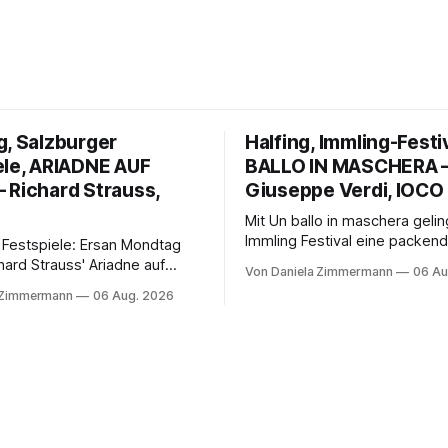
g, Salzburger
Halfing, Immling-Festi
ele, ARIADNE AUF
BALLO IN MASCHERA 
 Richard Strauss,
Giuseppe Verdi, IOCO
Mit Un ballo in maschera geli
Immling Festival eine packend
 Festspiele: Ersan Mondtag
Inszenierung zwischen Traum
hard Strauss' Ariadne auf
Von Daniela Zimmermann
06 Au
Wirklichkeit. Verena von Ker
den Mars und verbindet
 Zimmermann
06 Aug. 2026
verbindet psychologische Tie
ction mit Opernklassik.
starken Bildern, getragen vo
h überzeugt die Aufführung
spielfreudigen Ensemble und 
n Solisten und den Wiener
musikalisch überzeugenden
kern, szenisch bleibt der
Gesamtleistung.
 jedoch hinter den
n zurück.