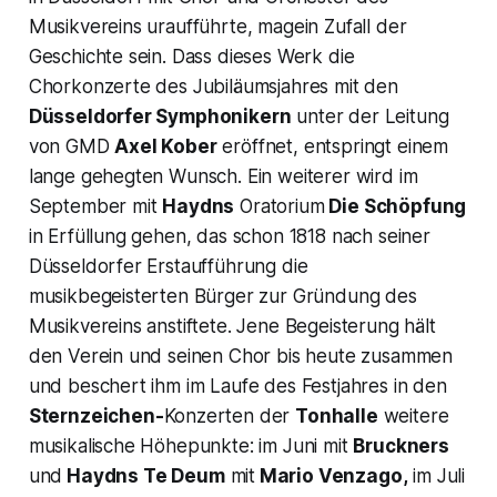
Musikvereins uraufführte, magein Zufall der
Geschichte sein. Dass dieses Werk die
Chorkonzerte des Jubiläumsjahres mit den
Düsseldorfer Symphonikern
unter der Leitung
von GMD
Axel Kober
eröffnet, entspringt einem
lange gehegten Wunsch. Ein weiterer wird im
September mit
Haydns
Oratorium
Die Schöpfung
in Erfüllung gehen, das schon 1818 nach seiner
Düsseldorfer Erstaufführung die
musikbegeisterten Bürger zur Gründung des
Musikvereins anstiftete. Jene Begeisterung hält
den Verein und seinen Chor bis heute zusammen
und beschert ihm im Laufe des Festjahres in den
Sternzeichen-
Konzerten der
Tonhalle
weitere
musikalische Höhepunkte: im Juni mit
Bruckners
und
Haydns
Te Deum
mit
Mario Venzago,
im Juli