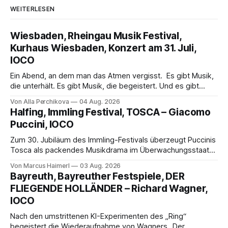
WEITERLESEN
Wiesbaden, Rheingau Musik Festival,
Kurhaus Wiesbaden, Konzert am 31. Juli,
IOCO
Ein Abend, an dem man das Atmen vergisst. Es gibt Musik,
die unterhält. Es gibt Musik, die begeistert. Und es gibt
Musik, nach der man minutenlang kein Wort sagen kann.
Von Alla Perchikova
04 Aug. 2026
Genau so war der Abend im Kurhaus Wiesbaden, an dem
Halfing, Immling Festival, TOSCA – Giacomo
Johannes Brahms’ Erstes Klavierkonzert d-Moll op. 15 mit
Puccini, IOCO
Daniil
Zum 30. Jubiläum des Immling-Festivals überzeugt Puccinis
Tosca als packendes Musikdrama im Überwachungsstaat
der 1950er-Jahre. Ludwig Baumann erzählt das Werk
Von Marcus Haimerl
03 Aug. 2026
spannend und werkgetreu, getragen von starken Solisten,
Bayreuth, Bayreuther Festspiele, DER
eindrucksvollen Projektionen und einer klangvollen
FLIEGENDE HOLLÄNDER – Richard Wagner,
musikalischen Leitung.
IOCO
Nach den umstrittenen KI-Experimenten des „Ring“
begeistert die Wiederaufnahme von Wagners „Der