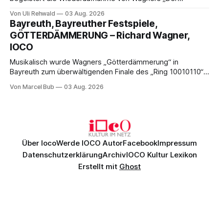
fliegende Holländer“ mit packender Regie, großartiger
Von Uli Rehwald
03 Aug. 2026
Musik und einem neuen Traumpaar: Elisabeth Teige und
Bayreuth, Bayreuther Festspiele,
Nicholas Brownlee sorgen für einen der Höhepunkte der
GÖTTERDÄMMERUNG – Richard Wagner,
Bayreuther Festspiele 2026.
IOCO
Musikalisch wurde Wagners „Götterdämmerung“ in
Bayreuth zum überwältigenden Finale des „Ring 10010110“:
Christian Thielemann, Festspielorchester und ein
Von Marcel Bub
03 Aug. 2026
exzellentes Sängerensemble begeisterten. Die KI-geprägte
szenische Umsetzung blieb hingegen auch im
Schlussabend weitgehend ohne Aussagekraft.
Über Ioco
Werde IOCO Autor
Facebook
Impressum
Datenschutzerklärung
Archiv
IOCO Kultur Lexikon
Erstellt mit
Ghost