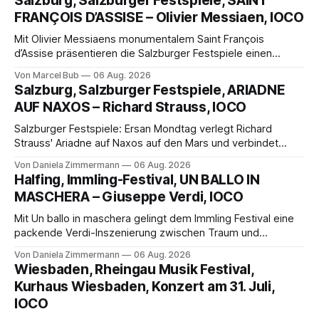
Salzburg, Salzburger Festspiele, SAINT
FRANÇOIS D’ASSISE – Olivier Messiaen, IOCO
Mit Olivier Messiaens monumentalem Saint François
d’Assise präsentieren die Salzburger Festspiele einen
außergewöhnlichen Opernabend. Romeo Castellucci gelingt
Von Marcel Bub
06 Aug. 2026
eine bildgewaltige Inszenierung, Maxime Pascal entfaltet
Salzburg, Salzburger Festspiele, ARIADNE
die komplexe Partitur eindrucksvoll, Philippe Sly berührt als
AUF NAXOS – Richard Strauss, IOCO
Franziskus.
Salzburger Festspiele: Ersan Mondtag verlegt Richard
Strauss' Ariadne auf Naxos auf den Mars und verbindet
Science-Fiction mit Opernklassik. Musikalisch überzeugt die
Von Daniela Zimmermann
06 Aug. 2026
Aufführung mit starken Solisten und den Wiener
Halfing, Immling-Festival, UN BALLO IN
Philharmonikern, szenisch bleibt der zweite Akt jedoch
MASCHERA – Giuseppe Verdi, IOCO
hinter den Erwartungen zurück.
Mit Un ballo in maschera gelingt dem Immling Festival eine
packende Verdi-Inszenierung zwischen Traum und
Wirklichkeit. Verena von Kerssenbrock verbindet
Von Daniela Zimmermann
06 Aug. 2026
psychologische Tiefe mit starken Bildern, getragen von
Wiesbaden, Rheingau Musik Festival,
einem spielfreudigen Ensemble und einer musikalisch
Kurhaus Wiesbaden, Konzert am 31. Juli,
überzeugenden Gesamtleistung.
IOCO