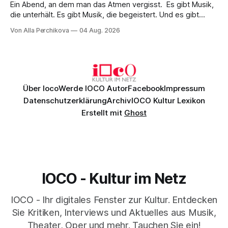
Ein Abend, an dem man das Atmen vergisst. Es gibt Musik,
die unterhält. Es gibt Musik, die begeistert. Und es gibt
Musik, nach der man minutenlang kein Wort sagen kann.
Von Alla Perchikova
04 Aug. 2026
Genau so war der Abend im Kurhaus Wiesbaden, an dem
Johannes Brahms’ Erstes Klavierkonzert d-Moll op. 15 mit
Daniil
Über Ioco
Werde IOCO Autor
Facebook
Impressum
Datenschutzerklärung
Archiv
IOCO Kultur Lexikon
Erstellt mit
Ghost
IOCO - Kultur im Netz
IOCO - Ihr digitales Fenster zur Kultur. Entdecken
Sie Kritiken, Interviews und Aktuelles aus Musik,
Theater, Oper und mehr. Tauchen Sie ein!