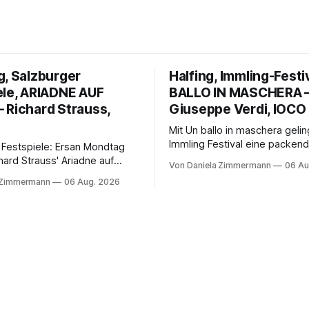
g, Salzburger
Halfing, Immling-Festi
ele, ARIADNE AUF
BALLO IN MASCHERA 
 Richard Strauss,
Giuseppe Verdi, IOCO
Mit Un ballo in maschera geli
Immling Festival eine packend
 Festspiele: Ersan Mondtag
Inszenierung zwischen Traum
hard Strauss' Ariadne auf
Von Daniela Zimmermann
06 Au
Wirklichkeit. Verena von Ker
den Mars und verbindet
 Zimmermann
06 Aug. 2026
verbindet psychologische Tie
ction mit Opernklassik.
starken Bildern, getragen vo
h überzeugt die Aufführung
spielfreudigen Ensemble und 
n Solisten und den Wiener
musikalisch überzeugenden
kern, szenisch bleibt der
Gesamtleistung.
 jedoch hinter den
n zurück.