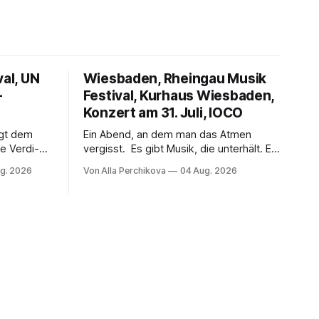
val, UN
Wiesbaden, Rheingau Musik
–
Festival, Kurhaus Wiesbaden,
Konzert am 31. Juli, IOCO
ngt dem
Ein Abend, an dem man das Atmen
e Verdi-
vergisst. Es gibt Musik, die unterhält. Es
 und
gibt Musik, die begeistert. Und es gibt
g. 2026
Von Alla Perchikova
04 Aug. 2026
ssenbrock
Musik, nach der man minutenlang kein
fe mit
Wort sagen kann. Genau so war der
n einem
Abend im Kurhaus Wiesbaden, an dem
einer
Johannes Brahms’ Erstes Klavierkonzert
d-Moll op. 15 mit Daniil