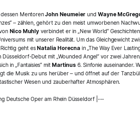
 dessen Mentoren
John Neumeier
und
Wayne McGreg
anzes“ – zählen, gehört zu den meist umworbenen Nachw
 von
Nico Muhly
verbindet er in „New World“ Geschichten
niversums mit unserer Realität. Um das Gleichgewicht zw
Richtig geht es
Natalia Horecna
in
„The Way Ever Lastin
 Düsseldorf-Debut mit „Wounded Angel“ vor zwei Jahren
sich in „Fantaisies“ mit
Martinus
6. Sinfonie auseinander. W
gt die Musik zu uns herüber – und öffnet auf der Tanzbüh
ntastischer Wesen und zauberhafter Atmosphären.
ng Deutsche Oper am Rhein Düsseldorf |---