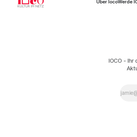
Über Ioco
Werde I
IOCO - Ihr 
Aktu