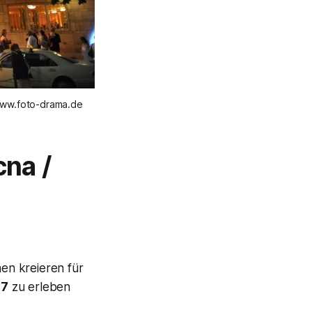
www.foto-drama.de
cna /
en kreieren für
37
zu erleben