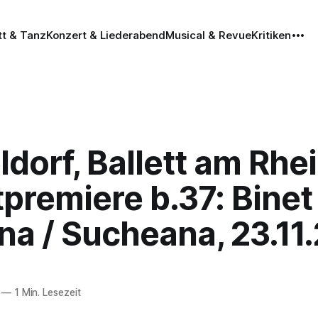
tt & Tanz
Konzert & Liederabend
Musical & Revue
Kritiken
dorf, Ballett am Rhei
tpremiere b.37: Binet 
na / Sucheana, 23.11
—
1 Min. Lesezeit