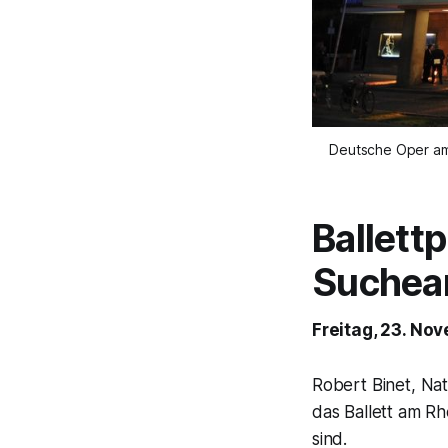
Deutsche Oper am
Ballettp
Suchea
Freitag, 23. No
Robert Binet, Na
das Ballett am R
sind.