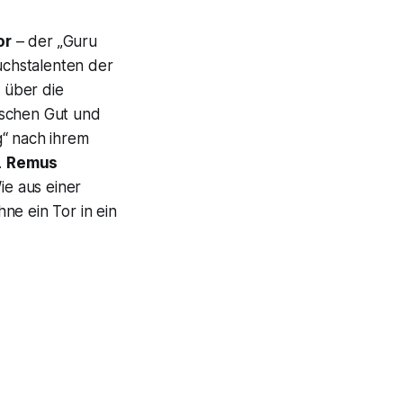
or
– der „Guru
uchstalenten der
 über die
ischen Gut und
g“
nach ihrem
.
Remus
ie aus einer
ne ein Tor in ein