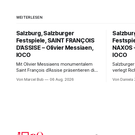
WEITERLESEN
Salzburg, Salzburger
Salzbur
Festspiele, SAINT FRANÇOIS
Festspi
D’ASSISE – Olivier Messiaen,
NAXOS –
IOCO
IOCO
Mit Olivier Messiaens monumentalem
Salzburger
Saint François d’Assise präsentieren die
verlegt Ric
Salzburger Festspiele einen
Naxos auf 
Von Marcel Bub
06 Aug. 2026
Von Daniela
außergewöhnlichen Opernabend.
Science-Fi
Romeo Castellucci gelingt eine
Musikalisc
bildgewaltige Inszenierung, Maxime
mit starke
Pascal entfaltet die komplexe Partitur
Philharmoni
eindrucksvoll, Philippe Sly berührt als
zweite Akt
Franziskus.
Erwartunge