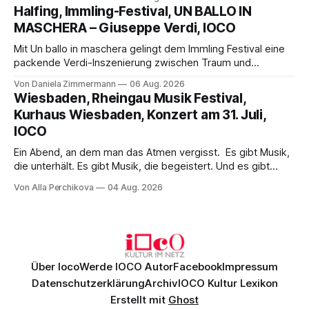
Aufführung mit starken Solisten und den Wiener
Halfing, Immling-Festival, UN BALLO IN
Philharmonikern, szenisch bleibt der zweite Akt jedoch
MASCHERA – Giuseppe Verdi, IOCO
hinter den Erwartungen zurück.
Mit Un ballo in maschera gelingt dem Immling Festival eine
packende Verdi-Inszenierung zwischen Traum und
Wirklichkeit. Verena von Kerssenbrock verbindet
Von Daniela Zimmermann
06 Aug. 2026
psychologische Tiefe mit starken Bildern, getragen von
Wiesbaden, Rheingau Musik Festival,
einem spielfreudigen Ensemble und einer musikalisch
Kurhaus Wiesbaden, Konzert am 31. Juli,
überzeugenden Gesamtleistung.
IOCO
Ein Abend, an dem man das Atmen vergisst. Es gibt Musik,
die unterhält. Es gibt Musik, die begeistert. Und es gibt
Musik, nach der man minutenlang kein Wort sagen kann.
Von Alla Perchikova
04 Aug. 2026
Genau so war der Abend im Kurhaus Wiesbaden, an dem
Johannes Brahms’ Erstes Klavierkonzert d-Moll op. 15 mit
Daniil
Über Ioco
Werde IOCO Autor
Facebook
Impressum
Datenschutzerklärung
Archiv
IOCO Kultur Lexikon
Erstellt mit
Ghost