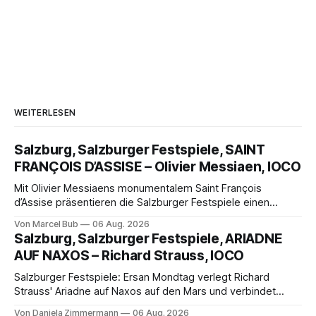
WEITERLESEN
Salzburg, Salzburger Festspiele, SAINT
FRANÇOIS D’ASSISE – Olivier Messiaen, IOCO
Mit Olivier Messiaens monumentalem Saint François
d’Assise präsentieren die Salzburger Festspiele einen
außergewöhnlichen Opernabend. Romeo Castellucci gelingt
Von Marcel Bub
06 Aug. 2026
eine bildgewaltige Inszenierung, Maxime Pascal entfaltet
Salzburg, Salzburger Festspiele, ARIADNE
die komplexe Partitur eindrucksvoll, Philippe Sly berührt als
AUF NAXOS – Richard Strauss, IOCO
Franziskus.
Salzburger Festspiele: Ersan Mondtag verlegt Richard
Strauss' Ariadne auf Naxos auf den Mars und verbindet
Science-Fiction mit Opernklassik. Musikalisch überzeugt die
Von Daniela Zimmermann
06 Aug. 2026