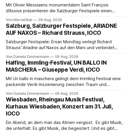
Mit Olivier Messiaens monumentalem Saint François
d’Assise präsentieren die Salzburger Festspiele einen
außergewöhnlichen Opernabend. Romeo Castellucci gelingt
Von Marcel Bub
06 Aug. 2026
eine bildgewaltige Inszenierung, Maxime Pascal entfaltet
Salzburg, Salzburger Festspiele, ARIADNE
die komplexe Partitur eindrucksvoll, Philippe Sly berührt als
AUF NAXOS – Richard Strauss, IOCO
Franziskus.
Salzburger Festspiele: Ersan Mondtag verlegt Richard
Strauss' Ariadne auf Naxos auf den Mars und verbindet
Science-Fiction mit Opernklassik. Musikalisch überzeugt die
Von Daniela Zimmermann
06 Aug. 2026
Aufführung mit starken Solisten und den Wiener
Halfing, Immling-Festival, UN BALLO IN
Philharmonikern, szenisch bleibt der zweite Akt jedoch
MASCHERA – Giuseppe Verdi, IOCO
hinter den Erwartungen zurück.
Mit Un ballo in maschera gelingt dem Immling Festival eine
packende Verdi-Inszenierung zwischen Traum und
Wirklichkeit. Verena von Kerssenbrock verbindet
Von Daniela Zimmermann
06 Aug. 2026
psychologische Tiefe mit starken Bildern, getragen von
Wiesbaden, Rheingau Musik Festival,
einem spielfreudigen Ensemble und einer musikalisch
Kurhaus Wiesbaden, Konzert am 31. Juli,
überzeugenden Gesamtleistung.
IOCO
Ein Abend, an dem man das Atmen vergisst. Es gibt Musik,
die unterhält. Es gibt Musik, die begeistert. Und es gibt