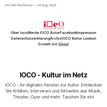
Musik, nach der man minutenlang kein Wort sagen kann.
Von Alla Perchikova
04 Aug. 2026
Genau so war der Abend im Kurhaus Wiesbaden, an dem
Johannes Brahms’ Erstes Klavierkonzert d-Moll op. 15 mit
Daniil
Über Ioco
Werde IOCO Autor
Facebook
Impressum
Datenschutzerklärung
Archiv
IOCO Kultur Lexikon
Erstellt mit
Ghost
IOCO - Kultur im Netz
IOCO - Ihr digitales Fenster zur Kultur. Entdecken
Sie Kritiken, Interviews und Aktuelles aus Musik,
Theater, Oper und mehr. Tauchen Sie ein!