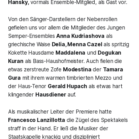
Hansky,
vormals Ensemble-Mitglied, als Gast vor.
Von den Sänger-Darstellern der Nebenrollen
gefielen uns vor allem die Mitglieder des Jungen
Semper-Ensembles
Anna Kudriashova
als
griechische Waise
Delia
, Menna Cazel
als spritzig
Kokette Hausdame
Maddalena
und
Dogukan
Kuran
als Bass-Haushofmeister. Auch fielen die
etwas zerstreute Zofe
Modestina
der
Tamara
Gura
mit ihrem warmen timbrierten Mezzo und
der Haus-Tenor
Gerald Hupach
als etwas hart
klingender
Hausdiener
auf.
Als musikalischer Leiter der Premiere hatte
Francesco Lanzillotta
die Zügel des Spektakels
straff in der Hand. Er ließ die Musiker der
Staatskapelle knackig und diszipliniert