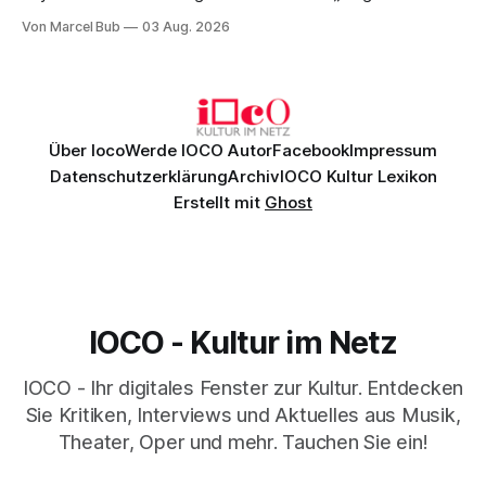
Christian Thielemann, Festspielorchester und ein
Von Marcel Bub
03 Aug. 2026
exzellentes Sängerensemble begeisterten. Die KI-geprägte
szenische Umsetzung blieb hingegen auch im
Schlussabend weitgehend ohne Aussagekraft.
Über Ioco
Werde IOCO Autor
Facebook
Impressum
Datenschutzerklärung
Archiv
IOCO Kultur Lexikon
Erstellt mit
Ghost
IOCO - Kultur im Netz
IOCO - Ihr digitales Fenster zur Kultur. Entdecken
Sie Kritiken, Interviews und Aktuelles aus Musik,
Theater, Oper und mehr. Tauchen Sie ein!