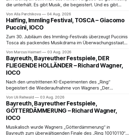
die unterhält. Es gibt Musik, die begeistert. Und es gibt
Musik, nach der man minutenlang kein Wort sagen kann.
Von Alla Perchikova
04 Aug. 2026
Genau so war der Abend im Kurhaus Wiesbaden, an dem
Halfing, Immling Festival, TOSCA – Giacomo
Johannes Brahms’ Erstes Klavierkonzert d-Moll op. 15 mit
Puccini, IOCO
Daniil
Zum 30. Jubiläum des Immling-Festivals überzeugt Puccinis
Tosca als packendes Musikdrama im Überwachungsstaat
der 1950er-Jahre. Ludwig Baumann erzählt das Werk
Von Marcus Haimerl
03 Aug. 2026
spannend und werkgetreu, getragen von starken Solisten,
Bayreuth, Bayreuther Festspiele, DER
eindrucksvollen Projektionen und einer klangvollen
FLIEGENDE HOLLÄNDER – Richard Wagner,
musikalischen Leitung.
IOCO
Nach den umstrittenen KI-Experimenten des „Ring“
begeistert die Wiederaufnahme von Wagners „Der
fliegende Holländer“ mit packender Regie, großartiger
Von Uli Rehwald
03 Aug. 2026
Musik und einem neuen Traumpaar: Elisabeth Teige und
Bayreuth, Bayreuther Festspiele,
Nicholas Brownlee sorgen für einen der Höhepunkte der
GÖTTERDÄMMERUNG – Richard Wagner,
Bayreuther Festspiele 2026.
IOCO
Musikalisch wurde Wagners „Götterdämmerung“ in
Bayreuth zum überwältigenden Finale des „Ring 10010110“: