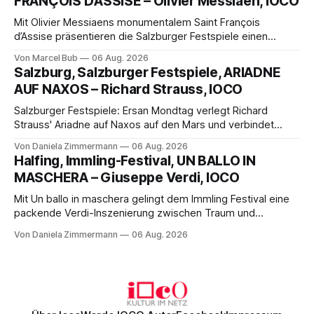
FRANÇOIS D’ASSISE – Olivier Messiaen, IOCO
Varieté kommt.
Mit Olivier Messiaens monumentalem Saint François
d’Assise präsentieren die Salzburger Festspiele einen
außergewöhnlichen Opernabend. Romeo Castellucci gelingt
Von Marcel Bub
06 Aug. 2026
eine bildgewaltige Inszenierung, Maxime Pascal entfaltet
Salzburg, Salzburger Festspiele, ARIADNE
die komplexe Partitur eindrucksvoll, Philippe Sly berührt als
AUF NAXOS – Richard Strauss, IOCO
Franziskus.
Salzburger Festspiele: Ersan Mondtag verlegt Richard
Strauss' Ariadne auf Naxos auf den Mars und verbindet
Science-Fiction mit Opernklassik. Musikalisch überzeugt die
Von Daniela Zimmermann
06 Aug. 2026
Aufführung mit starken Solisten und den Wiener
Halfing, Immling-Festival, UN BALLO IN
Philharmonikern, szenisch bleibt der zweite Akt jedoch
MASCHERA – Giuseppe Verdi, IOCO
hinter den Erwartungen zurück.
Mit Un ballo in maschera gelingt dem Immling Festival eine
packende Verdi-Inszenierung zwischen Traum und
Wirklichkeit. Verena von Kerssenbrock verbindet
Von Daniela Zimmermann
06 Aug. 2026
psychologische Tiefe mit starken Bildern, getragen von
einem spielfreudigen Ensemble und einer musikalisch
überzeugenden Gesamtleistung.