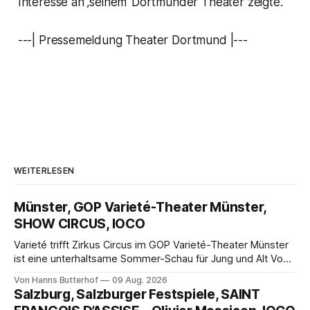
Interesse an ‚seinem‘ Dortmunder Theater zeigte.“
---| Pressemeldung Theater Dortmund |---
WEITERLESEN
Münster, GOP Varieté-Theater Münster,
SHOW CIRCUS, IOCO
Varieté trifft Zirkus Circus im GOP Varieté-Theater Münster
ist eine unterhaltsame Sommer-Schau für Jung und Alt Von
Hanns Butterhof Wenn sich im GOP Varieté-Theater
Von Hanns Butterhof
09 Aug. 2026
Münster der Vorhang zur neuen Show Circus hebt, erkundet
Salzburg, Salzburger Festspiele, SAINT
wohl auch eine junge Frau, wie es ist, wenn der Zirkus ins