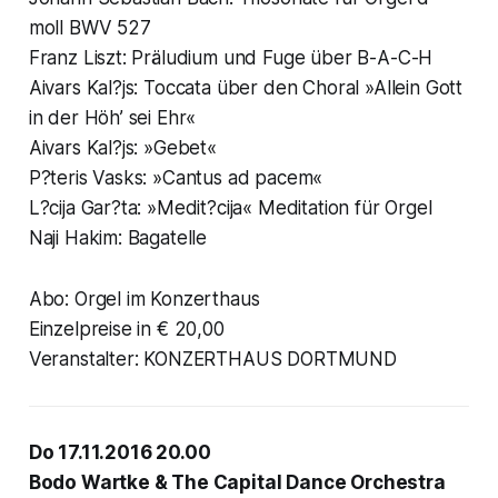
moll BWV 527
Franz Liszt: Präludium und Fuge über B-A-C-H
Aivars Kal?js: Toccata über den Choral »Allein Gott
in der Höh’ sei Ehr«
Aivars Kal?js: »Gebet«
P?teris Vasks: »Cantus ad pacem«
L?cija Gar?ta: »Medit?cija« Meditation für Orgel
Naji Hakim: Bagatelle
Abo: Orgel im Konzerthaus
Einzelpreise in € 20,00
Veranstalter: KONZERTHAUS DORTMUND
Do 17.11.2016 20.00
Bodo Wartke & The Capital Dance Orchestra