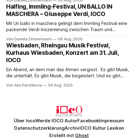
Von Daniela Zimmermann
06 Aug. 2026
Aufführung mit starken Solisten und den Wiener
Halfing, Immling-Festival, UN BALLO IN
Philharmonikern, szenisch bleibt der zweite Akt jedoch
MASCHERA – Giuseppe Verdi, IOCO
hinter den Erwartungen zurück.
Mit Un ballo in maschera gelingt dem Immling Festival eine
packende Verdi-Inszenierung zwischen Traum und
Wirklichkeit. Verena von Kerssenbrock verbindet
Von Daniela Zimmermann
06 Aug. 2026
psychologische Tiefe mit starken Bildern, getragen von
Wiesbaden, Rheingau Musik Festival,
einem spielfreudigen Ensemble und einer musikalisch
Kurhaus Wiesbaden, Konzert am 31. Juli,
überzeugenden Gesamtleistung.
IOCO
Ein Abend, an dem man das Atmen vergisst. Es gibt Musik,
die unterhält. Es gibt Musik, die begeistert. Und es gibt
Musik, nach der man minutenlang kein Wort sagen kann.
Von Alla Perchikova
04 Aug. 2026
Genau so war der Abend im Kurhaus Wiesbaden, an dem
Johannes Brahms’ Erstes Klavierkonzert d-Moll op. 15 mit
Daniil
Über Ioco
Werde IOCO Autor
Facebook
Impressum
Datenschutzerklärung
Archiv
IOCO Kultur Lexikon
Erstellt mit
Ghost